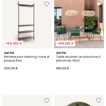
-15% DÈS 2*
-15% DÈS 2*
AM.PM
AM.PM
Penderie pour dressing, noyer et
Table de jardin, en polystone, 6
plaqué, Rory
personnes, AELIO
1200,00 €
990,00 €