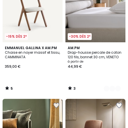
-15% DÈS 2*
-30% DÈS 2*
5
3
EMMANUEL GALLINA X AM.PM
6
AM.PM
/
/
Chaise en noyer massif et tissu,
Drap-housse percale de coton
Couleurs
5
5
CAMMINATA
120 fils, bonnet 30 cm, VENETO
à partir de
359,00 €
44,99 €
5
3
/
/
5
5