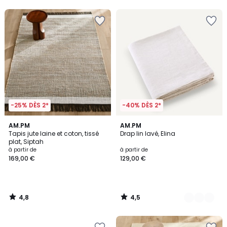
5
5
-25% DÈS 2*
-40% DÈS 2*
4,8
4,5
AM.PM
23
AM.PM
/ 5
/ 5
Tapis jute laine et coton, tissé
Drap lin lavé, Elina
Couleurs
plat, Siptah
à partir de
à partir de
169,00 €
129,00 €
4,8
4,5
/
/
5
5