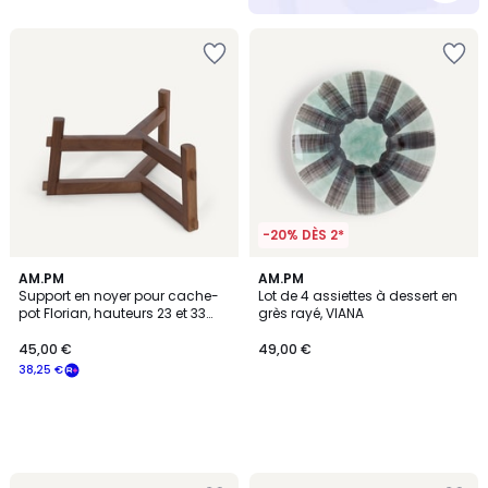
-20% DÈS 2*
AM.PM
AM.PM
Support en noyer pour cache-
Lot de 4 assiettes à dessert en
pot Florian, hauteurs 23 et 33
grès rayé, VIANA
cm, FLORIANE
45,00 €
49,00 €
38,25 €