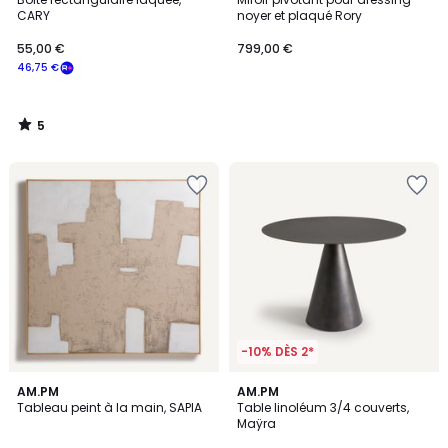
5
CARY
noyer et plaqué Rory
55,00 €
799,00 €
46,75 €
5
/
5
-10% DÈS 2*
5
5
AM.PM
AM.PM
/
/
Tableau peint à la main, SAPIA
Table linoléum 3/4 couverts,
5
5
Maÿra