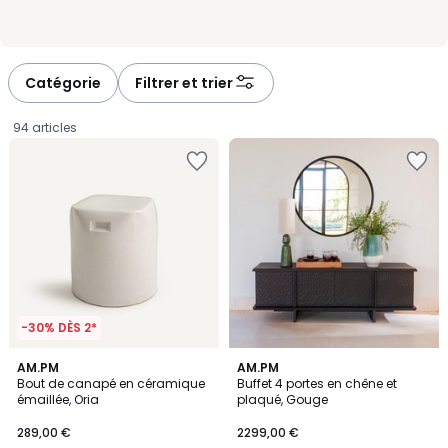
Catégorie
Filtrer et trier
94 articles
-30% DÈS 2*
5
5
AM.PM
AM.PM
/
/
Bout de canapé en céramique
Buffet 4 portes en chêne et
5
5
émaillée, Oria
plaqué, Gouge
289,00
289,00 €
2299,00 €
€.