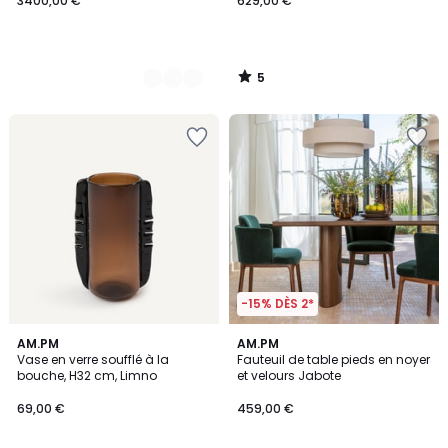
3400,00 €
629,00 €
5
/
5
-15% DÈS 2*
4,5
3,3
AM.PM
AM.PM
/ 5
/ 5
Vase en verre soufflé à la
Fauteuil de table pieds en noyer
bouche, H32 cm, Limno
et velours Jabote
69,00 €
459,00 €