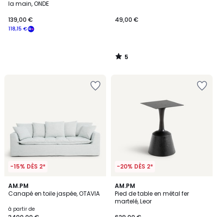
5
la main, ONDE
139,00 €
49,00 €
118,15 €
5
/
5
-15% DÈS 2*
-20% DÈS 2*
5
4
AM.PM
AM.PM
/
Canapé en toile jaspée, OTAVIA
Pied de table en métal fer
Couleurs
5
martelé, Leor
à partir de