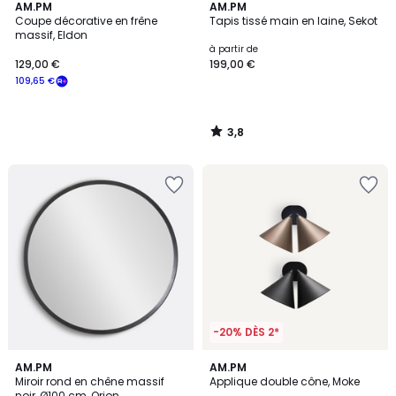
3,8
AM.PM
AM.PM
/ 5
Coupe décorative en frêne
Tapis tissé main en laine, Sekot
massif, Eldon
à partir de
129,00 €
199,00 €
109,65 €
3,8
/
5
-20% DÈS 2*
4,6
AM.PM
3
AM.PM
/ 5
Miroir rond en chêne massif
Applique double cône, Moke
Couleurs
noir, Ø100 cm, Orion