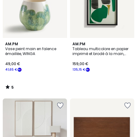
5
AM.PM
AM.PM
/
Vase peint main en faïence
Tableau multicolore en papier
5
émaillée, WINGA
imprimé et brodé à la main,
AZIO
49,00 €
159,00 €
41,65 €
135,15 €
5
/
5