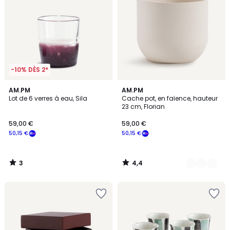
-10% DÈS 2*
3
4,4
AM.PM
4
AM.PM
/
/ 5
Lot de 6 verres à eau, Sila
Cache pot, en faïence, hauteur
Couleurs
5
23 cm, Florian
59,00 €
59,00 €
50,15 €
50,15 €
3
4,4
/
/
5
5