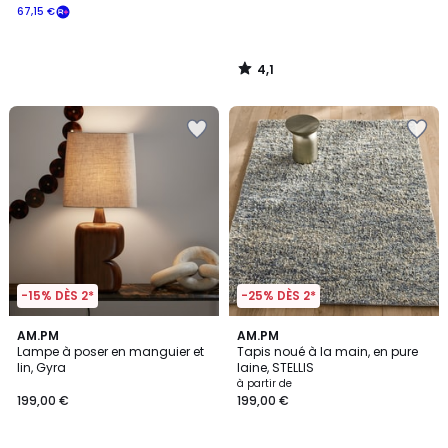
67,15 €
4,1
/
5
-15% DÈS 2*
-25% DÈS 2*
5
1
AM.PM
AM.PM
/
/
Lampe à poser en manguier et
Tapis noué à la main, en pure
5
5
lin, Gyra
laine, STELLIS
à partir de
199,00 €
199,00 €