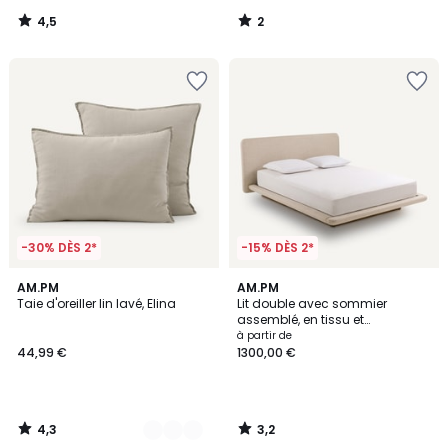
4,5
2
/
/
5
5
-30% DÈS 2*
-15% DÈS 2*
4,3
3,2
25
AM.PM
AM.PM
/ 5
/ 5
Taie d'oreiller lin lavé, Elina
Lit double avec sommier
Couleurs
assemblé, en tissu et
plateforme en frêne, SLICE
à partir de
44,99 €
1300,00 €
4,3
3,2
/
/