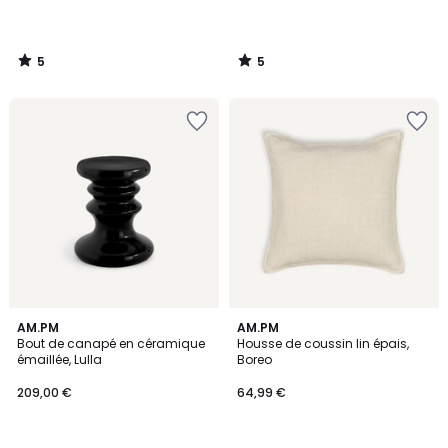
5
5
/
/
5
5
4,5
2
AM.PM
AM.PM
/ 5
/
Bout de canapé en céramique
Housse de coussin lin épais,
5
émaillée, Lulla
Boreo
209,00 €
64,99 €