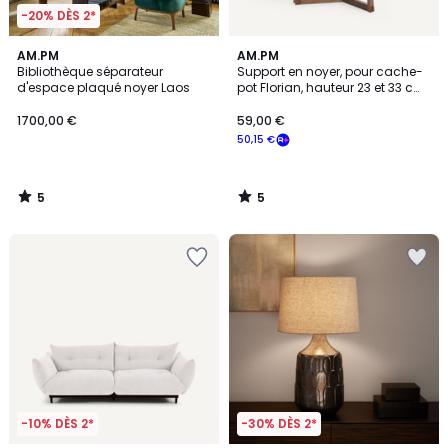
-20% DÈS 2*
5
5
AM.PM
AM.PM
/
/
Bibliothèque séparateur
Support en noyer, pour cache-
5
5
d'espace plaqué noyer Laos
pot Florian, hauteur 23 et 33 cm,
FLORIANE
1700,00 €
59,00 €
50,15 €
5
5
/
/
5
5
-10% DÈS 2*
-30% DÈS 2*