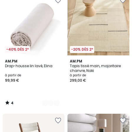
-40% DÈS 2*
-20% DÈS 2*
4
23
AM.PM
AM.PM
/
Drap-housse lin lavé, Elina
Tapis tissé main, majoritaire
Couleurs
5
chanvre, Naki
à partir de
à partir de
99,99 €
299,00 €
4
/
5