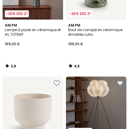
-20% DÈS 2*
-25% DÈS 2*
3,8
4,5
AM.PM
AM.PM
/ 5
/ 5
Lampe à poser en céramique et
Bout de canapé en céramique
lin, TOTEMY
émaillée, Lulla
169,00 €
199,00 €
3,8
4,5
/
/
5
5