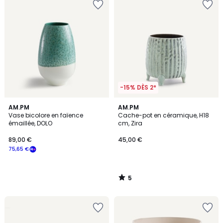
-15% DÈS 2*
5
AM.PM
AM.PM
/
Vase bicolore en faïence
Cache-pot en céramique, H18
5
émaillée, DOLO
cm, Zira
89,00 €
45,00 €
75,65 €
5
/
5