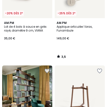
-20% DÈS 2*
-25% DÈS 2*
3,5
AM.PM
AM.PM
/ 5
Lot de 4 bols à sauce en grès
Applique articulée 1 bras,
rayé, diamètre 9 cm, VIANA
Funambule
35,00 €
149,00 €
3,5
/
5