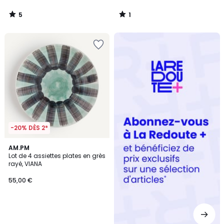
5
1
/
/
5
5
Redoute
+
-20% DÈS 2*
AM.PM
Lot de 4 assiettes plates en grès
rayé, VIANA
55,00 €