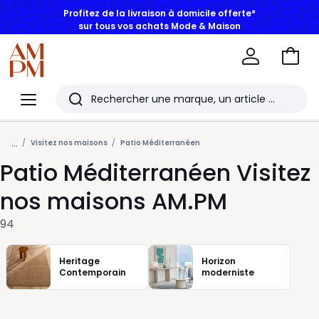
BONS PLANS | Jusqu'à -30% dès 2 articles*
Aller
au
La
panie
Redoute
Menu
Rechercher
Les
...
derniers
Visitez nos maisons
Patio Méditerranéen
Patio Méditerranéen Visitez
articles
consultés
nos maisons AM.PM
94
Heritage
Horizon
Contemporain
moderniste