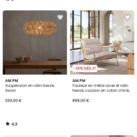
/
5
-15% DÈS 2*
4,3
AM.PM
AM.PM
/ 5
Suspension en rotin tressé,
Fauteuil en métal acier et rotin
Awan
tressé, coussin en coton chiné,
SVEN
329,00 €
899,00 €
4,3
/
5