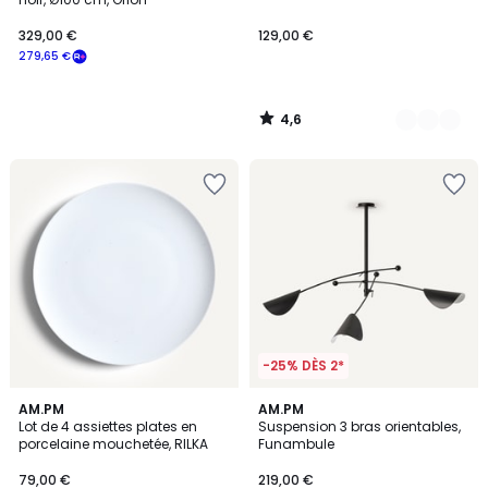
329,00 €
129,00 €
279,65 €
4,6
/
5
-25% DÈS 2*
4,1
AM.PM
AM.PM
/ 5
Lot de 4 assiettes plates en
Suspension 3 bras orientables,
porcelaine mouchetée, RILKA
Funambule
79,00 €
219,00 €