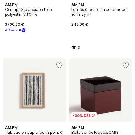
2
AM.PM
AM.PM
/
Canapé 3 places, en toile
Lampe à poser, en céramique
5
polyester, VITORIA
et lin, Synn
3700,00 €
249,00 €
3145,00 €
2
/
5
-30% DÈS 2*
5
AM.PM
AM.PM
/
Tableau en papier de riz peint à
Boîte carrée laquée, CARY