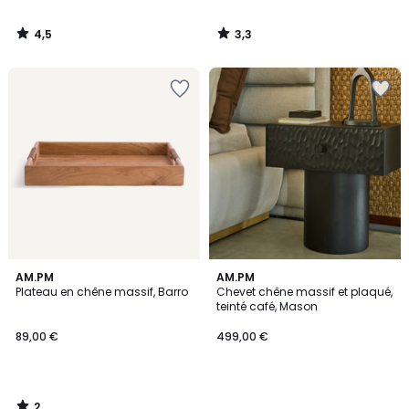
4,5
3,3
/
/
5
5
2
AM.PM
AM.PM
/
Plateau en chêne massif, Barro
Chevet chêne massif et plaqué,
5
teinté café, Mason
89,00 €
499,00 €
2