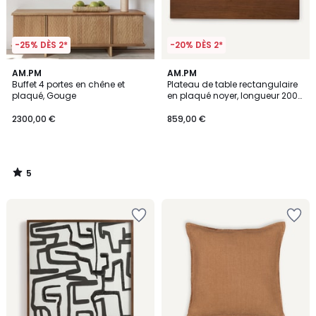
-25% DÈS 2*
-20% DÈS 2*
5
AM.PM
AM.PM
/
Buffet 4 portes en chêne et
Plateau de table rectangulaire
5
plaqué, Gouge
en plaqué noyer, longueur 200
cm, RECTO
2300,00 €
859,00 €
5
/
5