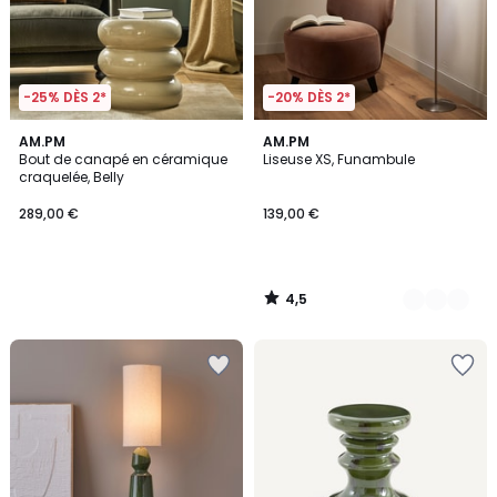
-25% DÈS 2*
-20% DÈS 2*
4,5
AM.PM
2
AM.PM
/ 5
Bout de canapé en céramique
Liseuse XS, Funambule
Couleurs
craquelée, Belly
289,00 €
139,00 €
4,5
/
5