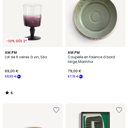
-10% DÈS 2*
5
AM.PM
AM.PM
/
Lot de 6 verres à vin, Sila
Coupelle en faïence à bord
5
large, Marinha
69,00 €
79,00 €
58,65 €
67,15 €
5
/
5