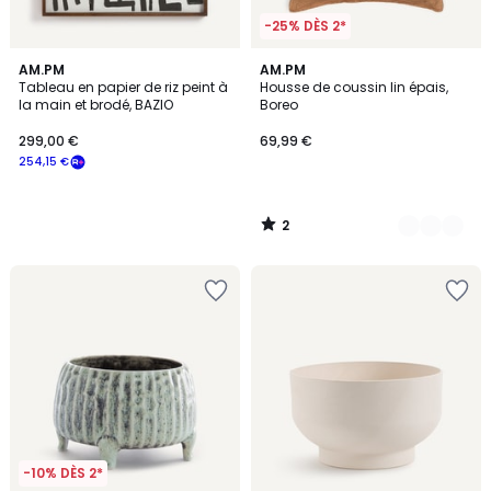
-25% DÈS 2*
2
AM.PM
7
AM.PM
/
Tableau en papier de riz peint à
Housse de coussin lin épais,
Couleurs
5
la main et brodé, BAZIO
Boreo
299,00 €
69,99 €
254,15 €
2
/
5
-10% DÈS 2*