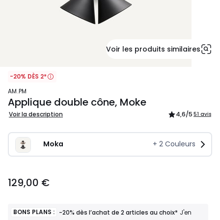
Voir les produits similaires
-20% DÈS 2*
AM.PM
Applique double cône, Moke
Voir la description
4,6
/5
51 avis
Moka
+
2
Couleurs
129,00
129,00 €
€.
BONS PLANS :
-20% dès l’achat de 2 articles au choix*
J'en