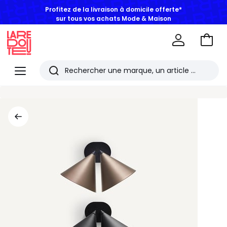
Profitez de la livraison à domicile offerte*
sur tous vos achats Mode & Maison
Aller
au
La
panie
Redoute
Menu
Rechercher
Les
derniers
articles
consultés