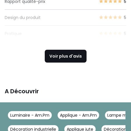
Rapport qualité-prix
5
Design du produit
5
Pratique
5
Voir plus d'avis
A Découvrir
Luminaire - Am.Pm
Applique - Am.Pm
Lampe mét
Décoration industrielle
Applique jute
Décoration m