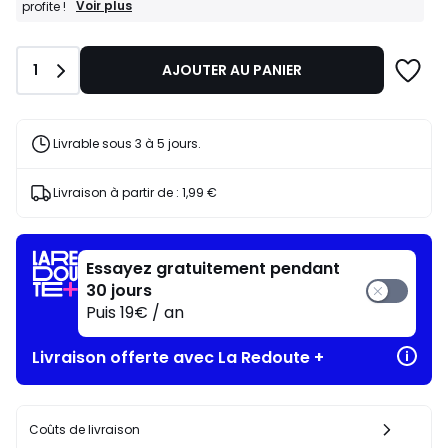
BONS
Voir plus
profite !
PLANS
:
-20%
Quantité
1
AJOUTER AU PANIER
dès
l’achat
de
2
articles
Livrable sous 3 à 5 jours.
au
choix*
J'en
Livraison à partir de :
1,99 €
profite
!
Essayez gratuitement pendant
30 jours
Puis 19€ / an
Livraison offerte avec La Redoute +
Coûts de livraison