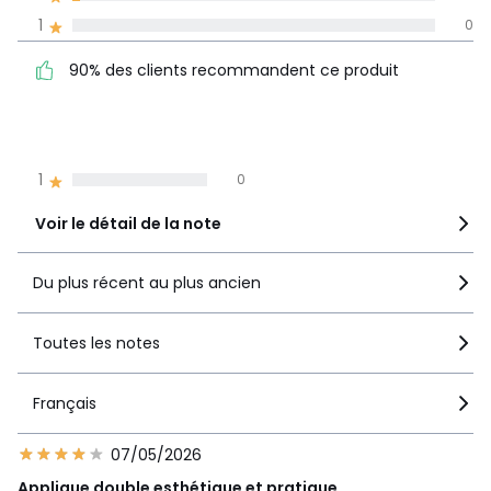
Avis 100% certifiés,
1
0
La Redoute s'engage
90% des clients
5
38
90% des clients recommandent ce produit
recommandent ce produit
4
8
3
4
2
1
1
0
Voir le détail de la note
Du plus récent au plus ancien
Toutes les notes
Français
07/05/2026
Applique double esthétique et pratique