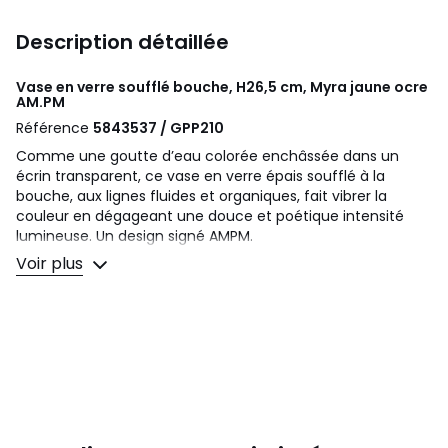
Description détaillée
Vase en verre soufflé bouche, H26,5 cm, Myra jaune ocre
AM.PM
Référence
5843537 / GPP210
Comme une goutte d’eau colorée enchâssée dans un
écrin transparent, ce vase en verre épais soufflé à la
bouche, aux lignes fluides et organiques, fait vibrer la
couleur en dégageant une douce et poétique intensité
lumineuse. Un design signé AMPM.
Voir plus
Description
• En verre épais, soufflé à la bouche
• Fabrication artisanale : chaque pièce est unique. Les
formes, couleurs et dimensions peuvent légèrement varier
d'un produit à l'autre
Dimensions
• Largeur : 17,5 cm
• Hauteur : 26,5 cm