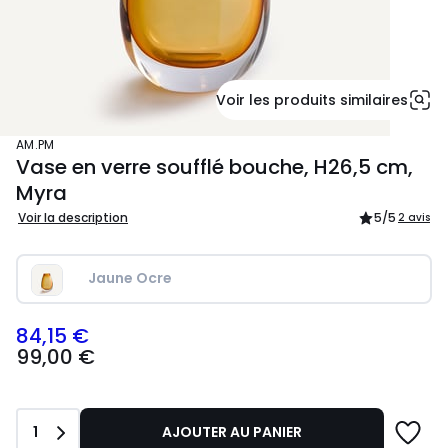
Voir les produits similaires
AM.PM
Vase en verre soufflé bouche, H26,5 cm,
Myra
Voir la description
5
/5
2 avis
Jaune Ocre
84,15 €
99,00
99,00 €
€
souscrivez
à
notre
Quantité
1
AJOUTER AU PANIER
programme