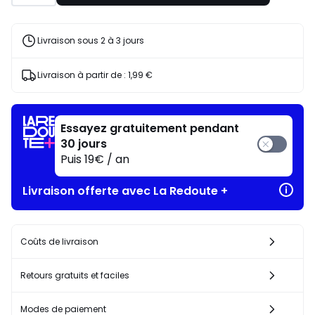
pour
payer
à
Livraison sous 2 à 3 jours
la
place
Livraison à partir de :
1,99 €
84,15
€.
Essayez gratuitement pendant
30 jours
Puis 19€ / an
Livraison offerte avec La Redoute +
Coûts de livraison
Retours gratuits et faciles
Modes de paiement