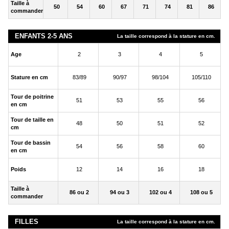
Taille à
50
54
60
67
71
74
81
86
commander
ENFANTS 2-5 ANS
La taille correspond à la stature en cm.
Age
2
3
4
5
Stature en cm
83/89
90/97
98/104
105/110
Tour de poitrine
51
53
55
56
en cm
Tour de taille en
48
50
51
52
cm
Tour de bassin
54
56
58
60
en cm
Poids
12
14
16
18
Taille à
86 ou 2
94 ou 3
102 ou 4
108 ou 5
commander
FILLES
La taille correspond à la stature en cm.