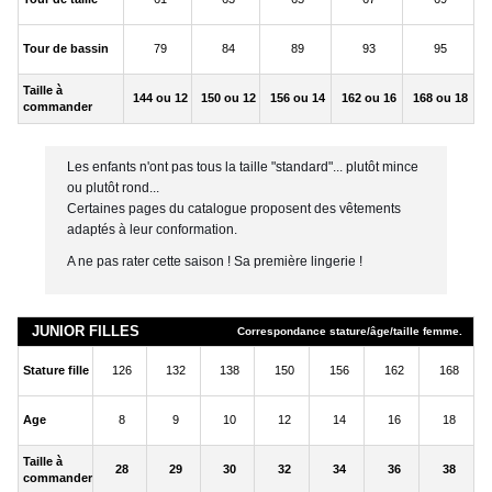
Tour de bassin
79
84
89
93
95
Taille à
144 ou 12
150 ou 12
156 ou 14
162 ou 16
168 ou 18
commander
Les enfants n'ont pas tous la taille "standard"... plutôt mince
ou plutôt rond...
Certaines pages du catalogue proposent des vêtements
adaptés à leur conformation.
A ne pas rater cette saison ! Sa première lingerie !
JUNIOR FILLES
Correspondance stature/âge/taille femme.
Stature fille
126
132
138
150
156
162
168
Age
8
9
10
12
14
16
18
Taille à
28
29
30
32
34
36
38
commander