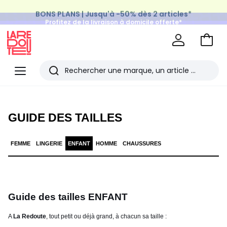
BONS PLANS | Jusqu'à -50% dès 2 articles*
Profitez de la livraison à domicile offerte*
sur tous vos achats Mode & Maison
Aller
au
La
panie
Redoute
Menu
Rechercher
Les
derniers
GUIDE DES TAILLES
articles
consultés
FEMME
LINGERIE
ENFANT
HOMME
CHAUSSURES
Guide des tailles ENFANT
A
La Redoute
, tout petit ou déjà grand, à chacun sa taille :