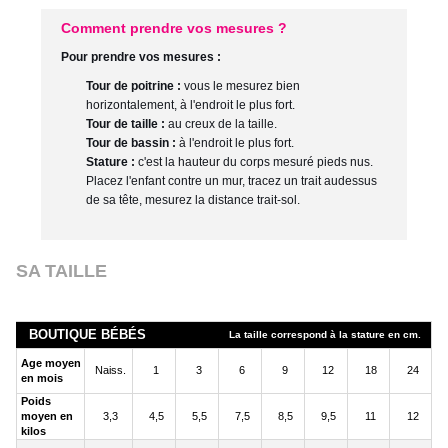
Comment prendre vos mesures ?
Pour prendre vos mesures :
Tour de poitrine :
vous le mesurez bien
horizontalement, à l'endroit le plus fort.
Tour de taille :
au creux de la taille.
Tour de bassin :
à l'endroit le plus fort.
Stature :
c'est la hauteur du corps mesuré pieds nus.
Placez l'enfant contre un mur, tracez un trait audessus
de sa tête, mesurez la distance trait-sol.
SA TAILLE
BOUTIQUE BÉBÉS
La taille correspond à la stature en cm.
Age moyen
Naiss.
1
3
6
9
12
18
24
en mois
Poids
moyen en
3,3
4,5
5,5
7,5
8,5
9,5
11
12
kilos