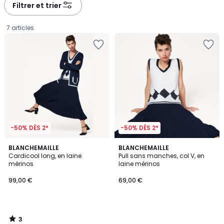
Filtrer et trier
7 articles
-50% DÈS 2*
-50% DÈS 2*
3
BLANCHEMAILLE
BLANCHEMAILLE
/
Cardicool long, en laine
Pull sans manches, col V, en
5
mérinos
laine mérinos
99,00
99,00 €
69,00 €
€.
3
/