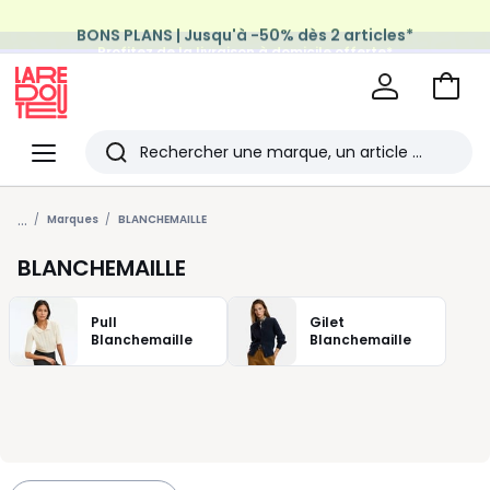
BONS PLANS | Jusqu'à -50% dès 2 articles*
Profitez de la livraison à domicile offerte*
sur tous vos achats Mode & Maison
Aller
au
La
panie
Redoute
Menu
Rechercher
Les
...
derniers
Marques
BLANCHEMAILLE
articles
BLANCHEMAILLE
consultés
Pull
Gilet
Blanchemaille
Blanchemaille