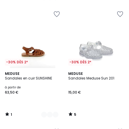
5
5
-30% DÈS 2*
-30% DÈS 2*
1
5
3
MEDUSE
MEDUSE
/
/
Sandales en cuir SUNSHINE
Sandales Meduse Sun 201
Couleurs
5
5
à partir de
63,50 €
15,00 €
1
5
/
/
5
5