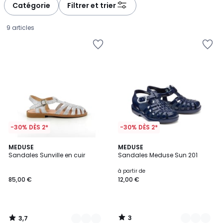
Catégorie
Filtrer et trier
9 articles
-30% DÈS 2*
-30% DÈS 2*
3,7
3
5
MEDUSE
2
MEDUSE
/ 5
/
Sandales Sunville en cuir
Sandales Meduse Sun 201
Couleurs
Couleurs
5
85,00
à partir de
85,00 €
12,00 €
€.
3
3,7
/
/