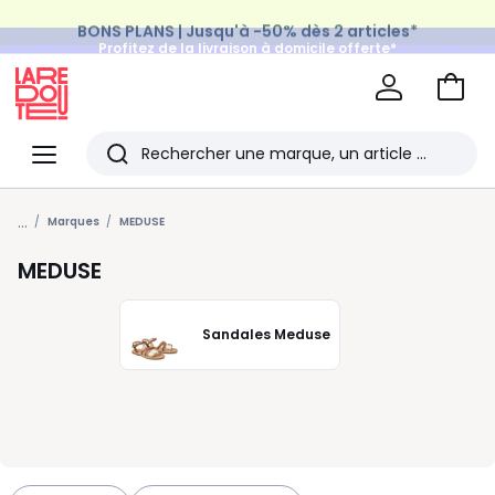
BONS PLANS | Jusqu'à -50% dès 2 articles*
Profitez de la livraison à domicile offerte*
sur tous vos achats Mode & Maison
Aller
au
La
panie
Redoute
Menu
Rechercher
Les
...
derniers
Marques
MEDUSE
articles
MEDUSE
consultés
Sandales Meduse