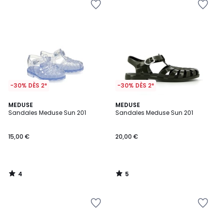
-30% DÈS 2*
-30% DÈS 2*
4
5
MEDUSE
MEDUSE
/
/
Sandales Meduse Sun 201
Sandales Meduse Sun 201
5
5
15,00 €
20,00 €
4
5
/
/
5
5