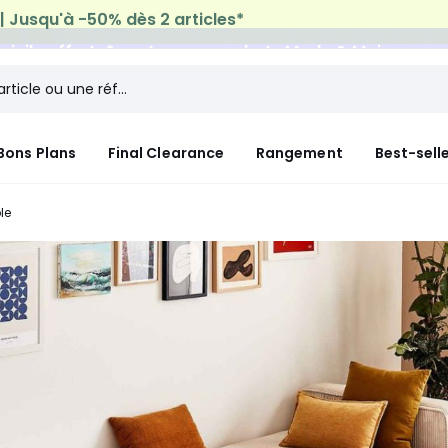
micile offerte*
sur tous vos achats Mode & Maison
Bons Plans
Final Clearance
Rangement
Best-sell
le