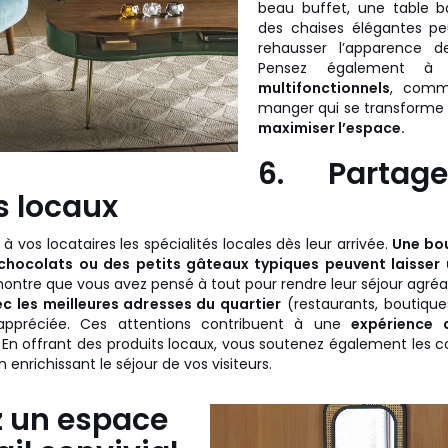
beau buffet, une table b
des chaises élégantes p
rehausser l’apparence d
Pensez également 
multifonctionnels
, comm
manger qui se transforme 
maximiser l’espace.
6. Partag
s locaux
 à vos locataires les spécialités locales dès leur arrivée.
Une bou
 chocolats ou des petits gâteaux typiques peuvent laisser
montre que vous avez pensé à tout pour rendre leur séjour agréab
ec les meilleures adresses du quartier
(restaurants, boutique
 appréciée. Ces attentions contribuent à une
expérience 
En offrant des produits locaux, vous soutenez également les
n enrichissant le séjour de vos visiteurs.
z un espace