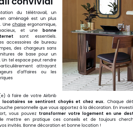
ail convivial
ation du télétravail, un
en aménagé est un plus
e. Une
chaise
ergonomique,
pacieux, et une
bonne
ternet
sont essentiels.
es accessoires de bureau
pes, des chargeurs sans
urnitures de base pour un
. Un tel espace peut rendre
articulièrement attrayant
geurs d'affaires ou les
iques
(e) à faire de votre Airbnb
 locataires se sentiront choyés et chez eux.
Chaque déta
 touche personnelle que vous apportez à la décoration. En invest
fort, vous pouvez
transformer votre logement en une dest
de mettre en pratique ces conseils et de toujours cherch
 vos invités. Bonne décoration et bonne location !