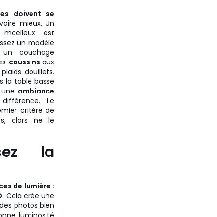
res doivent se
 voire mieux. Un
 moelleux est
isissez un modèle
r un couchage
des
coussins
aux
laids douillets.
 la table basse
r une
ambiance
différence. Le
emier critère de
s, alors ne le
sez la
ces de lumière :
D
. Cela crée une
 des photos bien
onne luminosité