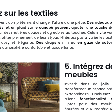
 sur les textiles
uvent complètement changer l’allure d’une pièce.
Des
rideaux
b
és, et un plaid sur le canapé peuvent ajouter une touche d
ur des matières douces et agréables au toucher. Cela invite vos
ofiter pleinement de leur séjour. N'hésitez pas à varier les tex
cosy et élégante.
Des draps en lin ou en gaze de coto
e atmosphère confortable et accueillante.
5. Intégrez de
meubles
Investir dans de
joli
transformer un espace ordi
extraordinaire. Choisisse
allient
fonctionnalité 
Optez pour des meubl
épurées et aux matériaux