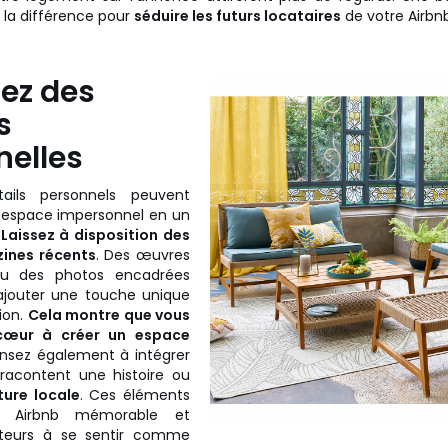
e la différence pour
séduire les futurs locataires
de votre Airbnb
tez des
s
nelles
tails personnels peuvent
 espace impersonnel en un
.
Laissez à disposition des
zines récents
. Des œuvres
 ou des photos encadrées
ajouter une touche unique
ion.
Cela montre que vous
cœur à créer un espace
sez également à intégrer
 racontent une histoire ou
ture locale
. Ces éléments
e Airbnb mémorable et
isiteurs à se sentir comme