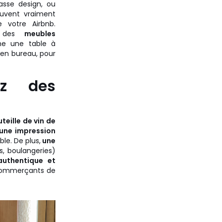
asse design, ou
euvent vraiment
e votre Airbnb.
à des
meubles
e une table à
en bureau, pour
ez des
teille de vin de
 une impression
le. De plus,
une
s, boulangeries)
authentique et
 commerçants de