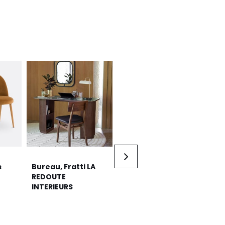
s
Bureau, Fratti LA
Suspension rotin
REDOUTE
tressé, Titou AM.PM
INTERIEURS