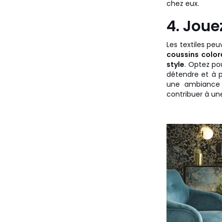
chez eux.
4. Jouez
Les textiles pe
coussins color
style
. Optez po
détendre et à pr
une ambiance 
contribuer à un