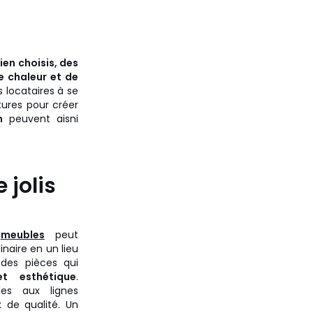
ien choisis, des
e chaleur et de
 locataires à se
tures pour créer
n
peuvent aisni
 jolis
s
meubles
peut
naire en un lieu
z des pièces qui
et esthétique
.
es aux lignes
 de qualité. Un