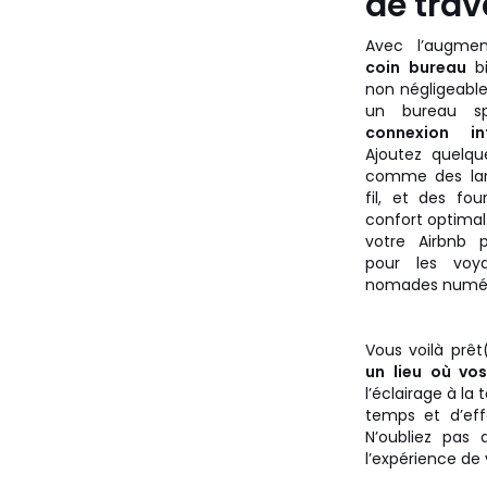
de trav
Avec l’augment
coin bureau
bi
non négligeabl
un bureau s
connexion in
Ajoutez quelqu
comme des lam
fil, et des fo
confort optimal
votre Airbnb p
pour les voya
nomades numér
Vous voilà prêt
un lieu où vos
l’éclairage à la
temps et d’ef
N’oubliez pas 
l’expérience de