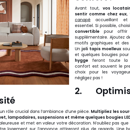
Avant tout,
vos locatai
sentir comme chez eux
,
canapé
accueillant et
essentiel. Si possible, cho
convertible
pour offri
supplémentaire. Ajoutez 
motifs graphiques et des p
Un
joli tapis moelleux
sous
et quelques bougies pou
hygge
feront toute la 
confort est souvent le pr
choix pour les voyageur
négligez pas !
2. Optimi
sité
 un rôle crucial dans l’ambiance d’une pièce.
Multipliez les sour
et, lampadaires, suspensions et même quelques bougies LE
eureuse et met en valeur votre décoration. N’oubliez pas que
tre logement sur l’annonce attireront plus de regards. Une b