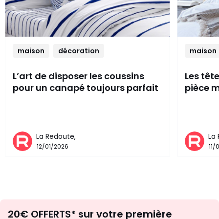
maison
décoration
maison
L’art de disposer les coussins
Les têt
pour un canapé toujours parfait
pièce m
La Redoute,
La
12/01/2026
11/
Envie
20€ OFFERTS* sur votre première
d'inspirations