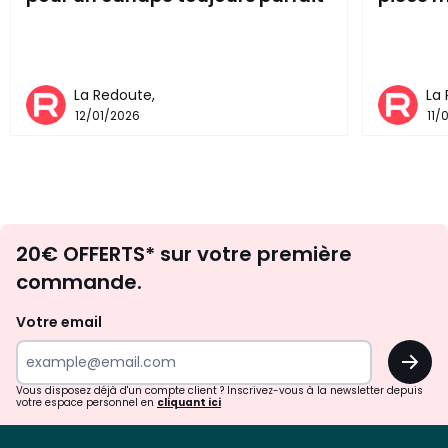
La Redoute,
La
12/01/2026
11/
Envie
20€ OFFERTS* sur votre première
d'inspirations
commande.
et
de
Votre email
surprises?
OK
!
Vous disposez déjà d'un compte client ? Inscrivez-vous à la newsletter depuis
votre espace personnel en
cliquant ici