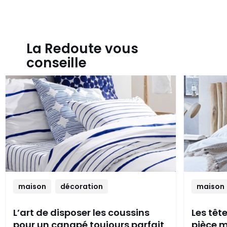
La Redoute vous
conseille
maison
décoration
maison
L’art de disposer les coussins
Les têt
pour un canapé toujours parfait
pièce m