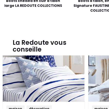
Boots chelsea en cuir à talon
Boots à talon, en 
large LA REDOUTE COLLECTIONS
Signature FAUSTIN
COLLECTI
La Redoute vous
conseille
maison
décoration
maison