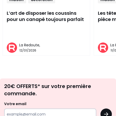
L’art de disposer les coussins
Les têt
pour un canapé toujours parfait
pièce m
La Redoute,
La
12/01/2026
11/
Envie
20€ OFFERTS* sur votre première
d'inspirations
commande.
et
de
Votre email
surprises?
OK