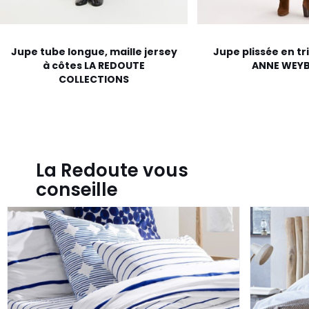
Jupe tube longue, maille jersey
Jupe plissée en tr
à côtes LA REDOUTE
ANNE WEY
COLLECTIONS
La Redoute vous
conseille