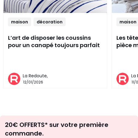
maison
décoration
maison
L’art de disposer les coussins
Les têt
pour un canapé toujours parfait
pièce m
La Redoute,
La
12/01/2026
11/
Envie
20€ OFFERTS* sur votre première
d'inspirations
commande.
et