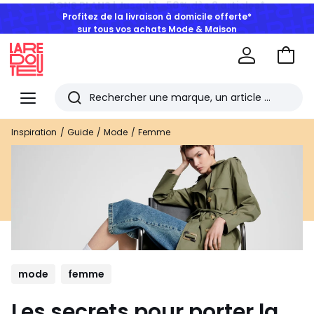
Profitez de la livraison à domicile offerte*
sur tous vos achats Mode & Maison
Aller
au
La
panie
Redoute
Menu
Rechercher
Les
Inspiration
Guide
Mode
Femme
derniers
articles
consultés
mode
femme
Les secrets pour porter la