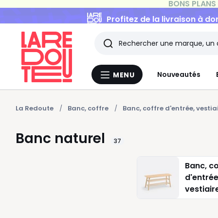
Profitez de la livraison à do
Rechercher
Les
Nouveautés
MENU
Menu
derniers
La
Redoute
articles
La Redoute
Banc, coffre
Banc, coffre d'entrée, vestia
consultés
Banc naturel
37
Banc, co
d'entrée
vestiair