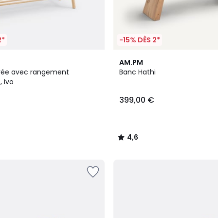
2*
-15% DÈS 2*
4,6
AM.PM
/ 5
rée avec rangement
Banc Hathi
 Ivo
399,00 €
4,6
/
5