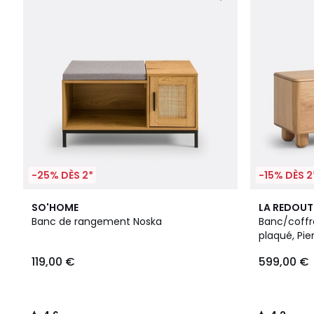
-25% DÈS 2*
-15% DÈS 2
4,6
4,2
SO'HOME
LA REDOUT
/ 5
/ 5
Banc de rangement Noska
Banc/coffr
plaqué, Pie
119,00 €
599,00 €