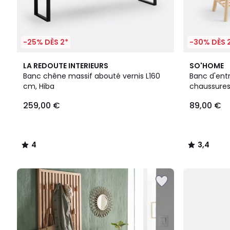
-25% DÈS 2*
-30% DÈS 
4
3,4
LA REDOUTE INTERIEURS
SO'HOME
/
/ 5
Banc chêne massif abouté vernis L160
Banc d'ent
5
cm, Hiba
chaussures,
259,00 €
89,00 €
4
3,4
/
/
5
5