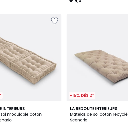
4,3
/
5
*
-15% DÈS 2*
10
3
E INTERIEURS
LA REDOUTE INTERIEURS
Couleurs
/
 sol modulable coton
Matelas de sol coton recyclé
5
enario
Scenario