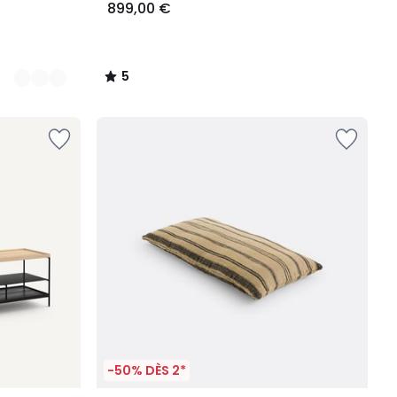
899,00 €
5
/
5
-50% DÈS 2*