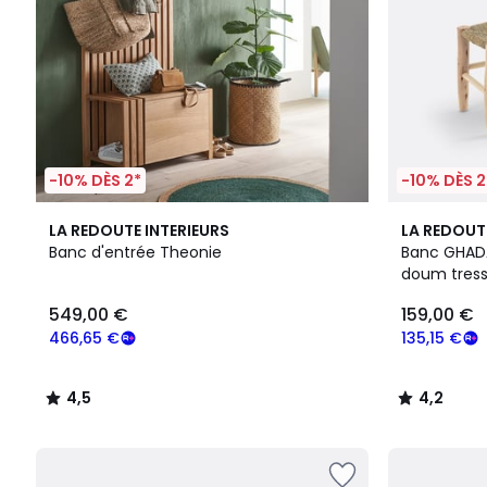
-10% DÈS 2*
-10% DÈS 2
4,5
4,2
LA REDOUTE INTERIEURS
LA REDOUT
/ 5
/ 5
Banc d'entrée Theonie
Banc GHADA
doum tres
549,00 €
159,00 €
466,65 €
135,15 €
4,5
4,2
/
/
5
5