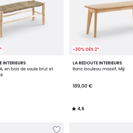
*
-30% DÈS 2*
4,6
E INTERIEURS
LA REDOUTE INTERIEURS
/ 5
, en bois de saule brut et
Banc bouleau massif, Miji
sé
189,00 €
4,6
/
5