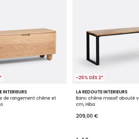
*
-25% DÈS 2*
4,3
E INTERIEURS
LA REDOUTE INTERIEURS
/ 5
e de rangement chêne et
Banc chêne massif abouté ve
ro
cm, Hiba
209,00 €