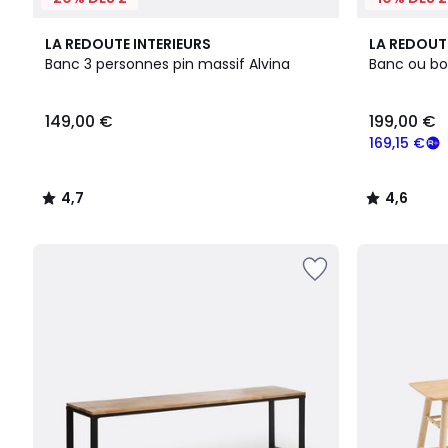
4,7
4,6
LA REDOUTE INTERIEURS
LA REDOUT
/ 5
/ 5
Banc 3 personnes pin massif Alvina
Banc ou bou
149,00
149,00 €
199,00 €
€.
169,15 €
4,7
4,6
/
/
5
5