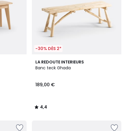
-30% DÈS 2*
4,4
LA REDOUTE INTERIEURS
/ 5
Banc teck Ghada
189,00 €
4,4
/
5