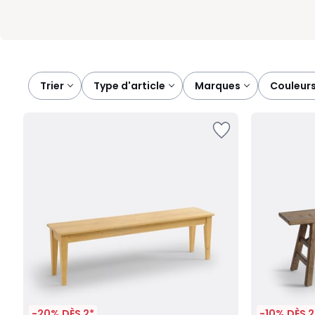
Trier
type d'article
marques
couleur
-20% DÈS 2*
-10% DÈS 2