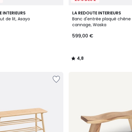
4,8
E INTERIEURS
LA REDOUTE INTERIEURS
/ 5
t de lit, Asayo
Banc d'entrée plaqué chêne 
cannage, Waska
599,00 €
4,8
/
5