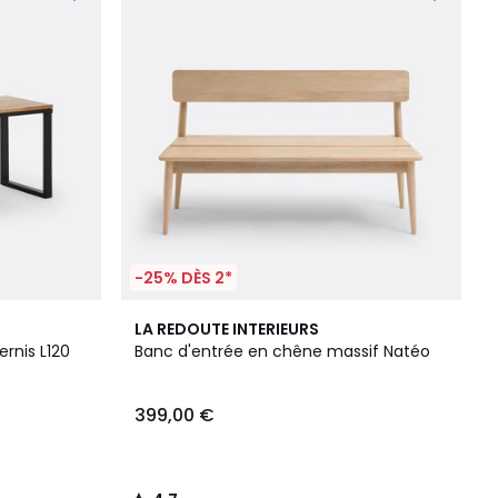
-25% DÈS 2*
4,7
LA REDOUTE INTERIEURS
/ 5
rnis L120
Banc d'entrée en chêne massif Natéo
399,00 €