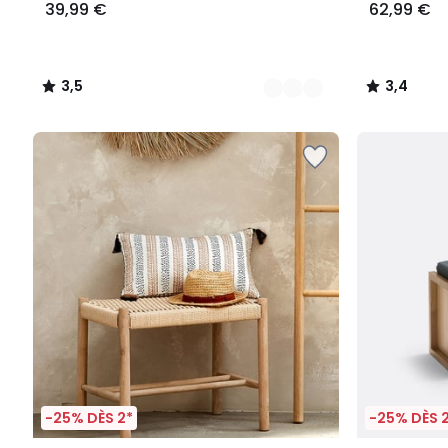
39,99 €
62,99 €
3,5
3,4
/
/
5
5
-25% DÈS 2*
-25% DÈS 