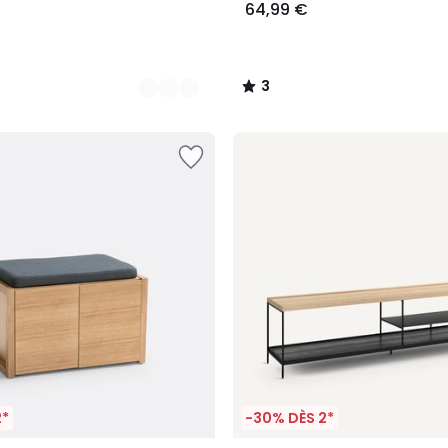
64,99 €
3
/
5
2*
-30% DÈS 2*