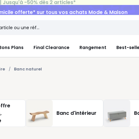
micile offerte*
sur tous vos achats Mode & Maison
Bons Plans
Final Clearance
Rangement
Best-sell
ire
Banc naturel
ffre
,
Banc d'intérieur
B
e