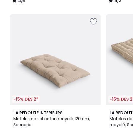
4,6
4,2
/
/
5
5
-15% DÈS 2*
-15% DÈS 2
10
3,5
10
3,4
LA REDOUTE INTERIEURS
LA REDOUT
Couleurs
/ 5
Couleurs
/ 5
Matelas de sol coton recyclé 120 cm,
Matelas de
Scenario
recyclé, Sc