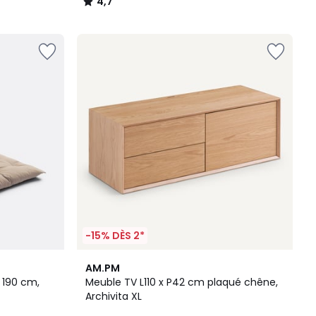
4,7
/
5
-15% DÈS 2*
5
AM.PM
/
 190 cm,
Meuble TV L110 x P42 cm plaqué chêne,
5
Archivita XL