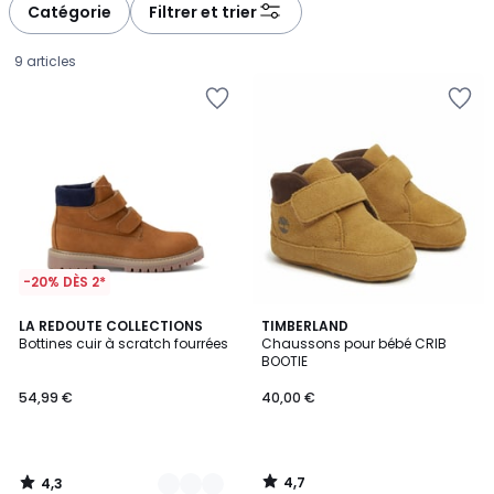
à
à
Catégorie
Filtrer et trier
gauche
droite
9 articles
-20% DÈS 2*
4,3
4,7
2
LA REDOUTE COLLECTIONS
TIMBERLAND
/ 5
/ 5
Bottines cuir à scratch fourrées
Chaussons pour bébé CRIB
Couleurs
BOOTIE
54,99
54,99 €
40,00 €
€.
4,7
4,3
/
/