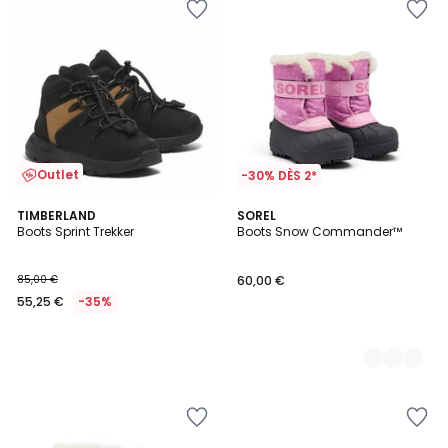
Outlet
-30% DÈS 2*
TIMBERLAND
2
SOREL
Boots Sprint Trekker
Boots Snow Commander™
Couleurs
85,00 €
60,00 €
55,25 €
-35%