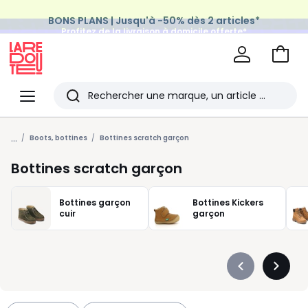
BONS PLANS | Jusqu'à -50% dès 2 articles*
Profitez de la livraison à domicile offerte*
sur tous vos achats Mode & Maison
Aller
au
La
panie
Redoute
Menu
Rechercher
Les
...
derniers
Boots, bottines
Bottines scratch garçon
articles
Bottines scratch garçon
consultés
Bottines garçon
Bottines Kickers
cuir
garçon
Précédent
Suivan
-
-
défiler
défiler