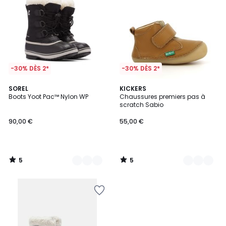
-30% DÈS 2*
-30% DÈS 2*
5
5
3
SOREL
2
KICKERS
/
/
Boots Yoot Pac™ Nylon WP
Chaussures premiers pas à
Couleurs
Couleurs
5
5
scratch Sabio
90,00 €
55,00 €
5
5
/
/
5
5