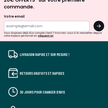
20€ OFFERTS* sur votre première
d'inspirations
commande.
et
de
Votre email
surprises?
OK
!
Vous disposez déjà d'un compte client ? Inscrivez-vous à la newsletter depuis
votre espace personnel en
cliquant ici
LIVRAISON RAPIDE ET SUR MESURE !
RETOURS GRATUITS ET RAPIDES
30 JOURS POUR CHANGER D'AVIS