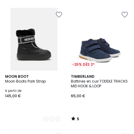
5
5
-25% DÈS 2*
5
2
MOON BOOT
TIMBERLAND
/
Moon Boots Park Strap
Bottines en cuir TODDLE TRACKS
Couleurs
5
MID HOOK & LOOP
à partir de
145,00 €
65,00 €
5
/
5