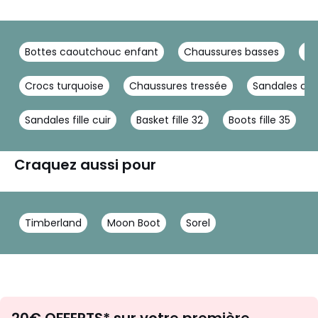
Bottes caoutchouc enfant
Chaussures basses
Ch
Crocs turquoise
Chaussures tressée
Sandales cui
Sandales fille cuir
Basket fille 32
Boots fille 35
Craquez aussi pour
Timberland
Moon Boot
Sorel
Envie