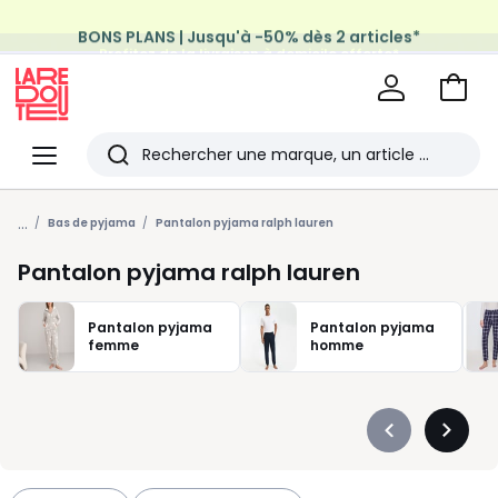
BONS PLANS | Jusqu'à -50% dès 2 articles*
Profitez de la livraison à domicile offerte*
sur tous vos achats Mode & Maison
Aller
au
La
panie
Redoute
Menu
Rechercher
Les
...
derniers
Bas de pyjama
Pantalon pyjama ralph lauren
articles
Pantalon pyjama ralph lauren
consultés
Pantalon pyjama
Pantalon pyjama
femme
homme
Précédent
Suivan
-
-
défiler
défiler