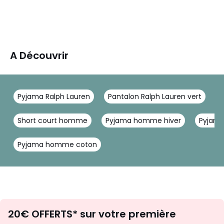
A Découvrir
Pyjama Ralph Lauren
Pantalon Ralph Lauren vert
P
Short court homme
Pyjama homme hiver
Pyjama
Pyjama homme coton
Envie
20€ OFFERTS* sur votre première
d'inspirations