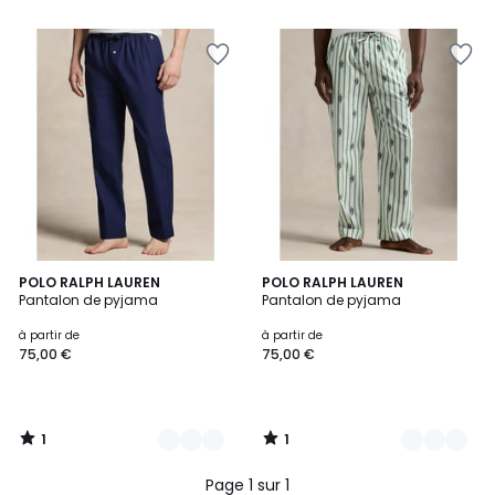
5
5
1
1
3
POLO RALPH LAUREN
5
POLO RALPH LAUREN
/
/
Pantalon de pyjama
Pantalon de pyjama
Couleurs
Couleurs
5
5
à partir de
à partir de
75,00 €
75,00 €
1
1
/
/
5
5
Page 1 sur 1