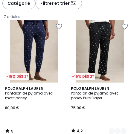
à
à
Catégorie
Filtrer et trier
gauche
droite
7 articles
-15% DÈS 2*
-15% DÈS 2*
5
4,2
POLO RALPH LAUREN
3
POLO RALPH LAUREN
/
/ 5
Pantalon de pyjama avec
Pantalon de pyjama avec
Couleurs
5
motif poney
poney Pure Player
80,00
80,00 €
75,00 €
€.
4,2
5
/
/