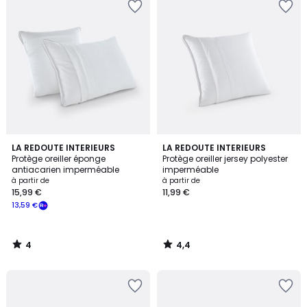
4
4,4
LA REDOUTE INTERIEURS
LA REDOUTE INTERIEURS
/
/ 5
Protège oreiller éponge
Protège oreiller jersey polyester
5
antiacarien imperméable
imperméable
à partir de
à partir de
15,99 €
11,99 €
13,59 €
4
4,4
/
/
5
5