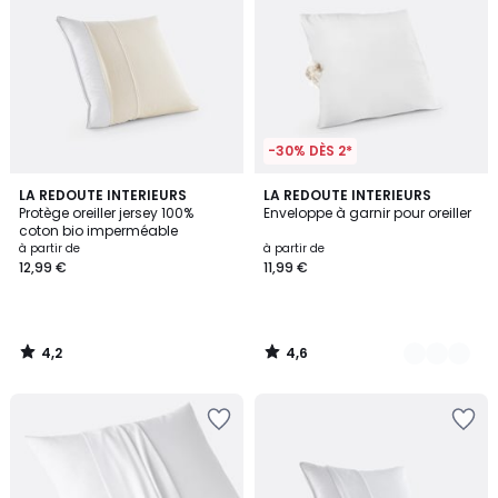
-30% DÈS 2*
4,2
4,6
LA REDOUTE INTERIEURS
2
LA REDOUTE INTERIEURS
/ 5
/ 5
Protège oreiller jersey 100%
Enveloppe à garnir pour oreiller
Couleurs
coton bio imperméable
à partir de
à partir de
12,99 €
11,99 €
4,2
4,6
/
/
5
5