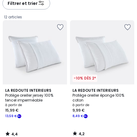
à
à
Filtrer et trier
gauche
droite
12 articles
-10% DÈS 2*
4,4
4,2
LA REDOUTE INTERIEURS
LA REDOUTE INTERIEURS
/ 5
/ 5
Protège oreiller jersey 100%
Protège oreiller éponge 100%
tencel imperméable
coton
Prix
à partir de
à partir de
15,99 €
9,99 €
à
13,59 €
8,49 €
partir
de
15,99
4,2
4,4
€
/
/