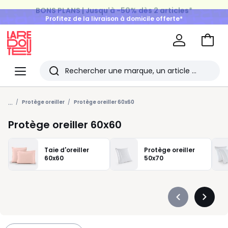
BONS PLANS | Jusqu'à -50% dès 2 articles*
Profitez de la livraison à domicile offerte*
sur tous vos achats Mode & Maison
Aller
au
La
panie
Redoute
Menu
Rechercher
Les
...
derniers
Protège oreiller
Protège oreiller 60x60
articles
Protège oreiller 60x60
consultés
Taie d'oreiller
Protège oreiller
60x60
50x70
Précédent
Suivan
-
-
défiler
défiler