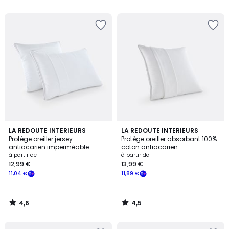
5
5
souscrivez
à
notre
programme
pour
payer
à
la
place
13,59
€.
4,6
4,5
LA REDOUTE INTERIEURS
LA REDOUTE INTERIEURS
/ 5
/ 5
Protège oreiller jersey
Protège oreiller absorbant 100%
antiacarien imperméable
coton antiacarien
à partir de
à partir de
12,99 €
13,99 €
11,04 €
11,89 €
4,6
4,5
/
/
5
5