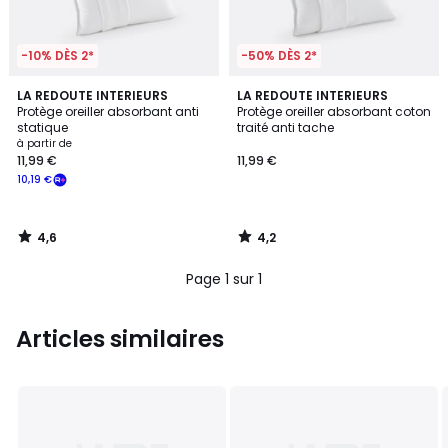
-10% DÈS 2*
-50% DÈS 2*
4,6
4,2
LA REDOUTE INTERIEURS
LA REDOUTE INTERIEURS
/ 5
/ 5
Protège oreiller absorbant anti
Protège oreiller absorbant coton
statique
traité anti tache
à partir de
11,99 €
11,99 €
10,19 €
4,6
4,2
/
/
5
5
Page 1 sur 1
Articles similaires