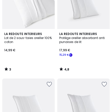
3
4,8
LA REDOUTE INTERIEURS
LA REDOUTE INTERIEURS
/
/ 5
Lot de 2 sous-taies oreiller 100%
Protège oreiller absorbant anti
5
coton
punaises de lit
14,99 €
17,99 €
15,29 €
3
4,8
/
/
5
5