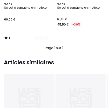
1
2
VANS
VANS
/
Sweat à capuche en molleton
Sweat à capuche en molleton
Couleurs
5
60,00 €
65,00 €
45,50 €
-30%
1
/
5
Page 1 sur 1
Articles similaires