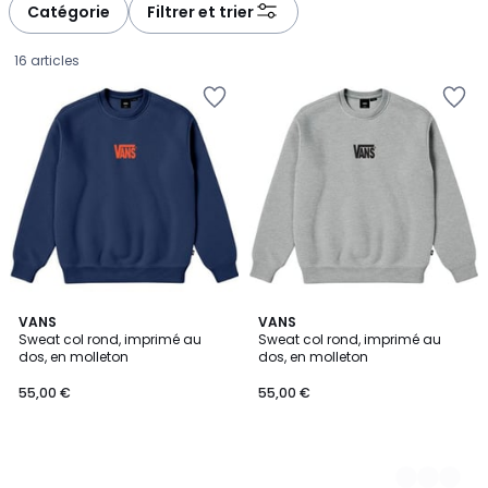
Catégorie
Filtrer et trier
16 articles
VANS
2
VANS
Sweat col rond, imprimé au
Sweat col rond, imprimé au
Couleurs
dos, en molleton
dos, en molleton
55,00
55,00 €
55,00 €
€.