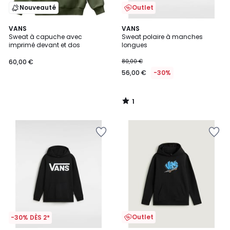
Nouveauté
Outlet
1
VANS
VANS
/
Sweat à capuche avec
Sweat polaire à manches
5
imprimé devant et dos
longues
60,00 €
80,00 €
56,00 €
-30%
1
/
5
Outlet
-30% DÈS 2*