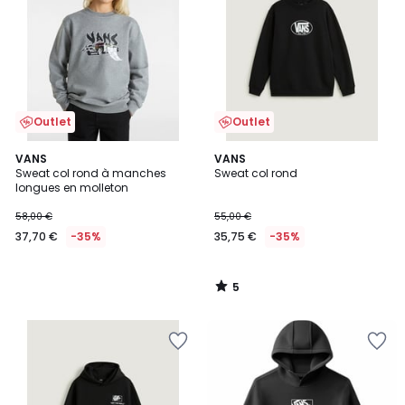
Outlet
Outlet
5
VANS
VANS
/
Sweat col rond à manches
Sweat col rond
5
longues en molleton
58,00 €
55,00 €
37,70 €
-35%
35,75 €
-35%
5
/
5