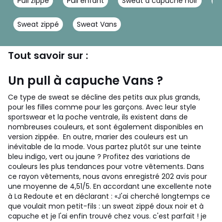
Pull zippé
Pull enfant
Sweat à capuche noir
S
Sweat zippé
Sweat Vans
Tout savoir sur :
Un pull à capuche Vans ?
Ce type de sweat se décline des petits aux plus grands,
pour les filles comme pour les garçons. Avec leur style
sportswear et la poche ventrale, ils existent dans de
nombreuses couleurs, et sont également disponibles en
version zippée. En outre, marier des couleurs est un
inévitable de la mode. Vous partez plutôt sur une teinte
bleu indigo, vert ou jaune ? Profitez des variations de
couleurs les plus tendances pour votre vêtements. Dans
ce rayon vêtements, nous avons enregistré 202 avis pour
une moyenne de 4,51/5. En accordant une excellente note
à La Redoute et en déclarant : «J'ai cherché longtemps ce
que voulait mon petit-fils : un sweat zippé doux noir et à
capuche et je l'ai enfin trouvé chez vous. c'est parfait ! je