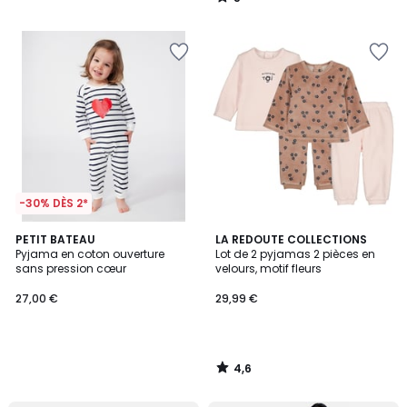
/
5
-30% DÈS 2*
4,6
PETIT BATEAU
LA REDOUTE COLLECTIONS
/ 5
Pyjama en coton ouverture
Lot de 2 pyjamas 2 pièces en
sans pression cœur
velours, motif fleurs
27,00 €
29,99 €
4,6
/
5