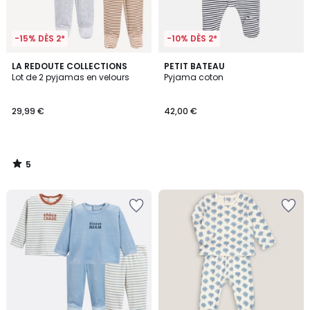
-15% DÈS 2*
-10% DÈS 2*
5
LA REDOUTE COLLECTIONS
PETIT BATEAU
/
Lot de 2 pyjamas en velours
Pyjama coton
5
29,99 €
42,00 €
5
/
5