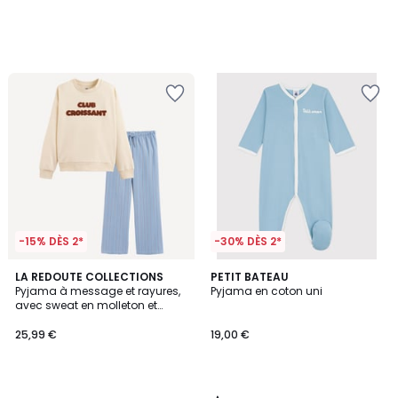
-15% DÈS 2*
-30% DÈS 2*
3
LA REDOUTE COLLECTIONS
PETIT BATEAU
/
Pyjama à message et rayures,
Pyjama en coton uni
5
avec sweat en molleton et
pantalon en flanelle
25,99 €
19,00 €