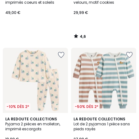
imprimés coeurs et soleils
velours, motif cookies
49,00 €
29,99 €
4,6
/
5
-10% DÈS 2*
-50% DÈS 2*
5
LA REDOUTE COLLECTIONS
LA REDOUTE COLLECTIONS
/
Pyjama 2 pièces en molleton,
Lot de 2 pyjamas 1 pièce sans
5
imprimé escargots
pieds rayés