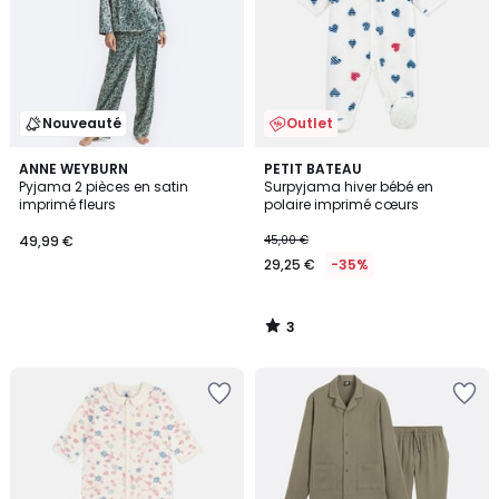
Nouveauté
Outlet
3
ANNE WEYBURN
PETIT BATEAU
/
Pyjama 2 pièces en satin
Surpyjama hiver bébé en
5
imprimé fleurs
polaire imprimé cœurs
49,99 €
45,00 €
29,25 €
-35%
3
/
5