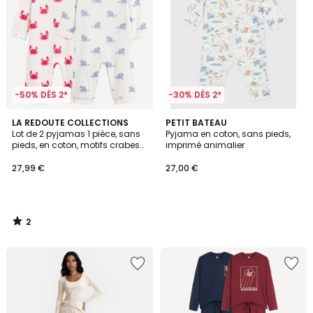
-50% DÈS 2*
-30% DÈS 2*
2
LA REDOUTE COLLECTIONS
PETIT BATEAU
/
Lot de 2 pyjamas 1 pièce, sans
Pyjama en coton, sans pieds,
5
pieds, en coton, motifs crabes
imprimé animalier
et tortues
27,99 €
27,00 €
2
/
5