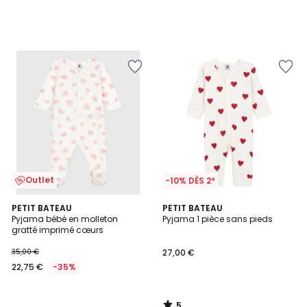
Outlet
-10% DÈS 2*
5
PETIT BATEAU
PETIT BATEAU
/
Pyjama bébé en molleton
Pyjama 1 pièce sans pieds
5
gratté imprimé cœurs
35,00 €
27,00 €
22,75 €
-35%
5