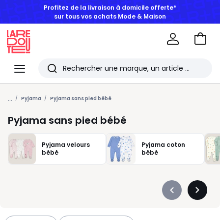
BONS PLANS | Jusqu'à -50% dès 2 articles*
Aller
au
La
panie
Redoute
Menu
Rechercher
Les
...
derniers
Pyjama
Pyjama sans pied bébé
articles
Pyjama sans pied bébé
consultés
Pyjama velours
Pyjama coton
bébé
bébé
Précédent
Suivan
-
-
défiler
défiler