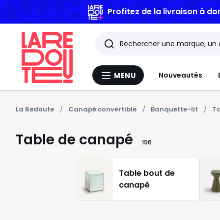
Profitez de la livraison à do
Rechercher
Les
Nouveautés
MENU
Menu
derniers
La
Redoute
articles
La Redoute
Canapé convertible
Banquette-lit
Ta
consultés
Table de canapé
196
Table bout de
canapé