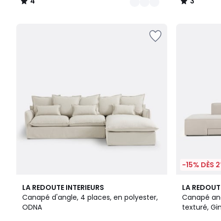
4
3
/
/
5
5
-15% DÈS 2
4
3,8
3
4,2
LA REDOUTE INTERIEURS
LA REDOUT
Couleurs
/ 5
Couleurs
/ 5
Canapé d'angle, 4 places, en polyester,
Canapé ang
ODNA
texturé, Gi