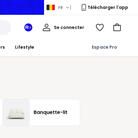
Télécharger l'app
FR
Mon
Se connecter
Mon
Voir
Aller
compte
espace
ma
au
La
wishlist
panier
ers
Lifestyle
Espace Pro
Redoute
+
Banquette-lit