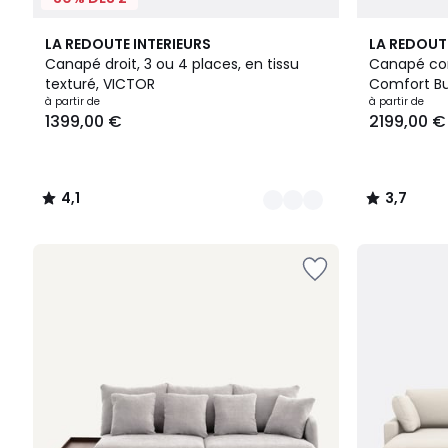
5
4,1
3
3,7
LA REDOUTE INTERIEURS
LA REDOUT
Couleurs
/ 5
Couleurs
/ 5
Canapé droit, 3 ou 4 places, en tissu
Canapé conv
texturé, VICTOR
Comfort Bu
Prix
à partir de
à partir de
1399,00 €
2199,00 €
à
partir
de
1399,00
4,1
3,7
€.
/
/
5
5