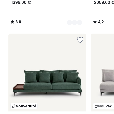
1399,00 €
2059,00 
3,8
4,2
/
/
5
5
Nouveauté
Nouvea