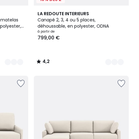
4
4,2
LA REDOUTE INTERIEURS
Couleurs
/ 5
, matelas
Canapé 2, 3, 4 ou 5 places,
polyester,
déhoussable, en polyester, ODNA
à partir de
799,00 €
4,2
/
5