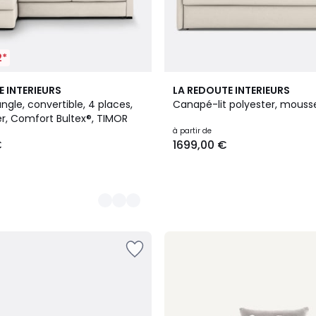
2*
3
E INTERIEURS
LA REDOUTE INTERIEURS
Couleurs
gle, convertible, 4 places,
Canapé-lit polyester, mouss
er, Comfort Bultex®, TIMOR
à partir de
€
1699,00 €