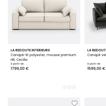
3
4
LA REDOUTE INTERIEURS
LA REDOUT
Couleurs
Couleurs
Canapé-lit polyester, mousse premium
Canapé velo
HR, Cecilia
à partir de
à partir de
1799,00 €
1599,00 €