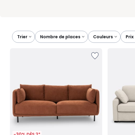
Trier
nombre de places
couleurs
prix
-30% DÈS 2*