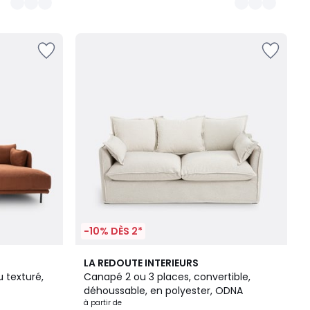
-10% DÈS 2*
3
2
LA REDOUTE INTERIEURS
Couleurs
/
u texturé,
Canapé 2 ou 3 places, convertible,
5
déhoussable, en polyester, ODNA
à partir de