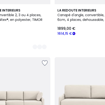
4
E INTERIEURS
LA REDOUTE INTERIEURS
Couleurs
ertible 2, 3 ou 4 places,
Canapé d'angle, convertible
ltex®, en polyester, TIMOR
6cm, 4 places, dehoussable, 
ODNA
1899,00 €
1614,15 €