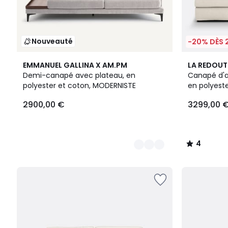
Nouveauté
-20% DÈS 
5
3
4
EMMANUEL GALLINA X AM.PM
LA REDOUT
Couleurs
Couleurs
/
Demi-canapé avec plateau, en
Canapé d'an
5
polyester et coton, MODERNISTE
en polyest
2900,00 €
3299,00 
4
/
5