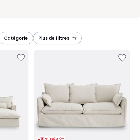
catégorie
plus de filtres
-15% DÈS 2*