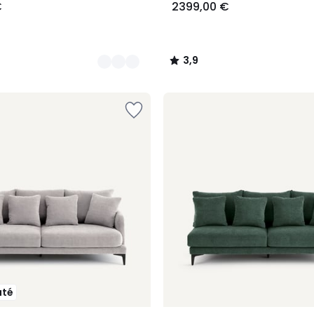
€
2399,00 €
3,9
/
5
uté