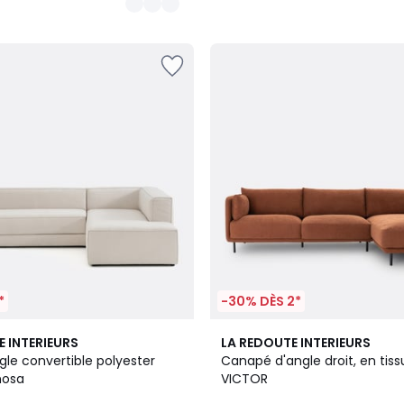
*
-30% DÈS 2*
5
3,9
E INTERIEURS
LA REDOUTE INTERIEURS
Couleurs
/ 5
le convertible polyester
Canapé d'angle droit, en tiss
nosa
VICTOR