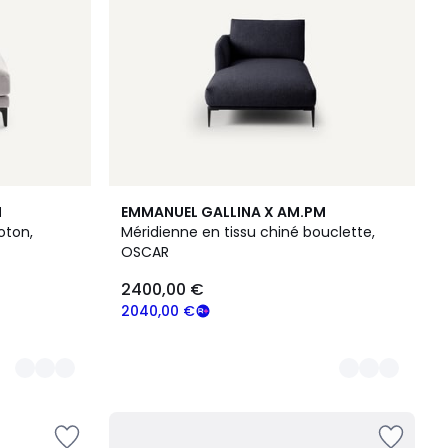
3
M
EMMANUEL GALLINA X AM.PM
Couleurs
oton,
Méridienne en tissu chiné bouclette,
OSCAR
2400,00 €
2040,00 €