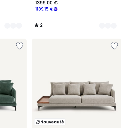
1399,00 €
1189,15 €
2
/
5
Nouveauté