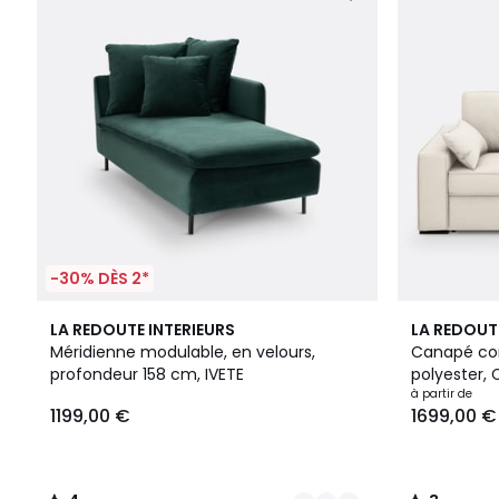
-30% DÈS 2*
4
4
3
3
LA REDOUTE INTERIEURS
LA REDOUT
Couleurs
/
Couleurs
/
Méridienne modulable, en velours,
Canapé con
5
5
profondeur 158 cm, IVETE
polyester, 
à partir de
1199,00 €
1699,00 €