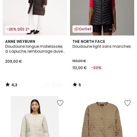
Outlet
-25% DÈS 2*
4,3
5
2
ANNE WEYBURN
THE NORTH FACE
/ 5
/
Doudoune longue matelassée,
Doudoune light sans manches
Couleurs
5
à capuche, rembourrage duvet
et plumes, plein hiver
209,00 €
160,00 €
112,00 €
-30%
4,3
5
/
/
5
5