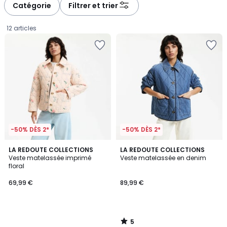
à
à
Catégorie
Filtrer et trier
gauche
droite
12 articles
-50% DÈS 2*
-50% DÈS 2*
5
LA REDOUTE COLLECTIONS
LA REDOUTE COLLECTIONS
/
Veste matelassée imprimé
Veste matelassée en denim
5
floral
69,99
69,99 €
89,99 €
€.
5
/