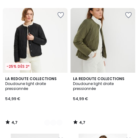
5
-25% DÈS 2*
4,7
4,7
2
LA REDOUTE COLLECTIONS
LA REDOUTE COLLECTIONS
/ 5
/ 5
Doudoune light droite
Doudoune light droite
Couleurs
pressionnée
pressionnée
54,99 €
54,99 €
4,7
4,7
/
/
5
5