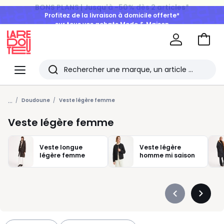
BONS PLANS | Jusqu'à -50% dès 2 articles*
Profitez de la livraison à domicile offerte*
sur tous vos achats Mode & Maison
Aller
au
La
panie
Redoute
Menu
Rechercher
Les
...
derniers
Doudoune
Veste légère femme
articles
Veste légère femme
consultés
Veste longue
Veste légère
légère femme
homme mi saison
Précédent
Suivan
-
-
défiler
défiler