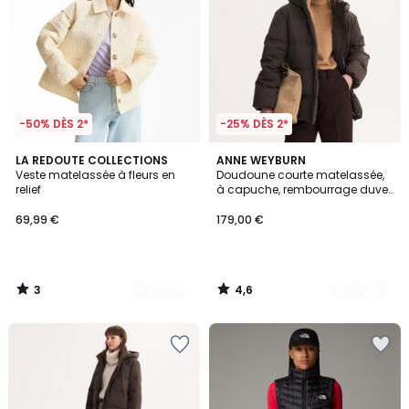
-50% DÈS 2*
-25% DÈS 2*
3
4,6
2
LA REDOUTE COLLECTIONS
2
ANNE WEYBURN
/
/ 5
Veste matelassée à fleurs en
Doudoune courte matelassée,
Couleurs
Couleurs
5
relief
à capuche, rembourrage duvet
et plumes, plein hiver
69,99 €
179,00 €
3
4,6
/
/
5
5