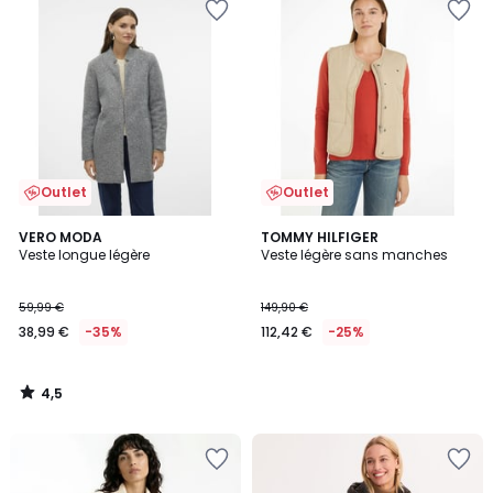
Outlet
Outlet
4,5
VERO MODA
TOMMY HILFIGER
/ 5
Veste longue légère
Veste légère sans manches
59,99 €
149,90 €
38,99 €
-35%
112,42 €
-25%
4,5
/
5