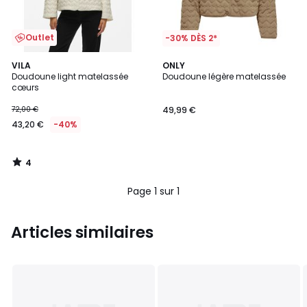
Outlet
-30% DÈS 2*
4
VILA
ONLY
/
Doudoune light matelassée
Doudoune légère matelassée
5
cœurs
72,00 €
49,99 €
43,20 €
-40%
4
/
5
Page 1 sur 1
Articles similaires