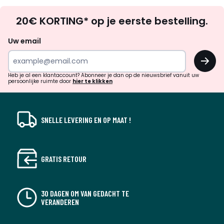
Op
20€ KORTING* op je eerste bestelling.
zoek
naar
Uw email
inspiratie
OK
en
!
verrassingen?
Heb je al een klantaccount? Abonneer je dan op de nieuwsbrief vanuit uw
persoonlijke ruimte door
hier te klikken
SNELLE LEVERING EN OP MAAT !
GRATIS RETOUR
30 DAGEN OM VAN GEDACHT TE
VERANDEREN