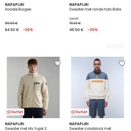
NAPAPIJRI
2
NAPAPIJRI
Hoodie Burgee
Sweater met ronde hals Balis
Kleuren
vanaf
130.00 €
70.00 €
84.50 €
-35%
45.50 €
-35%
Outlet
Outlet
NAPAPIJRI
NAPAPIJRI
Sweater met rits Yupik 3
Sweater colorblock met