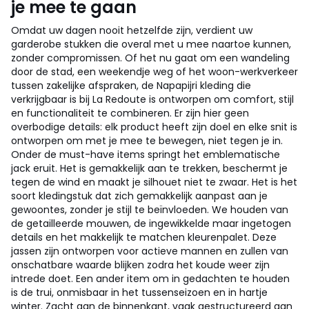
je mee te gaan
Omdat uw dagen nooit hetzelfde zijn, verdient uw
garderobe stukken die overal met u mee naartoe kunnen,
zonder compromissen. Of het nu gaat om een wandeling
door de stad, een weekendje weg of het woon-werkverkeer
tussen zakelijke afspraken, de Napapijri kleding die
verkrijgbaar is bij La Redoute is ontworpen om comfort, stijl
en functionaliteit te combineren. Er zijn hier geen
overbodige details: elk product heeft zijn doel en elke snit is
ontworpen om met je mee te bewegen, niet tegen je in.
Onder de must-have items springt het emblematische
jack eruit. Het is gemakkelijk aan te trekken, beschermt je
tegen de wind en maakt je silhouet niet te zwaar. Het is het
soort kledingstuk dat zich gemakkelijk aanpast aan je
gewoontes, zonder je stijl te beïnvloeden. We houden van
de getailleerde mouwen, de ingewikkelde maar ingetogen
details en het makkelijk te matchen kleurenpalet. Deze
jassen zijn ontworpen voor actieve mannen en zullen van
onschatbare waarde blijken zodra het koude weer zijn
intrede doet. Een ander item om in gedachten te houden
is de trui, onmisbaar in het tussenseizoen en in hartje
winter. Zacht aan de binnenkant, vaak gestructureerd aan