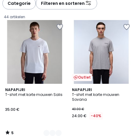
à
à
Categorie
Filteren en sorteren
gauche
droite
44 artikelen
Outlet
5
4
NAPAPIJRI
NAPAPIJRI
/
T-shirt met korte mouwen Salis
T-shirt met korte mouwen
Kleuren
5
Sovana
35.00
35.00 €
40.00 €
€.
24.00 €
-40%
5
/