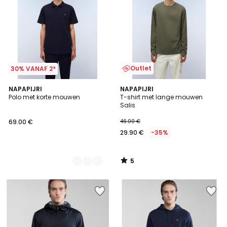
Outlet
30% VANAF 2*
5
3
NAPAPIJRI
NAPAPIJRI
/
Polo met korte mouwen
T-shirt met lange mouwen
Kleuren
5
Salis
69.00 €
46.00 €
29.90 €
-35%
5
/
5