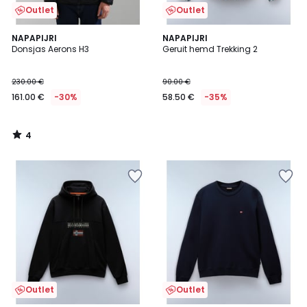
Outlet
Outlet
4
NAPAPIJRI
NAPAPIJRI
/
Donsjas Aerons H3
Geruit hemd Trekking 2
5
230.00 €
90.00 €
161.00 €
-30%
58.50 €
-35%
4
/
5
Outlet
Outlet