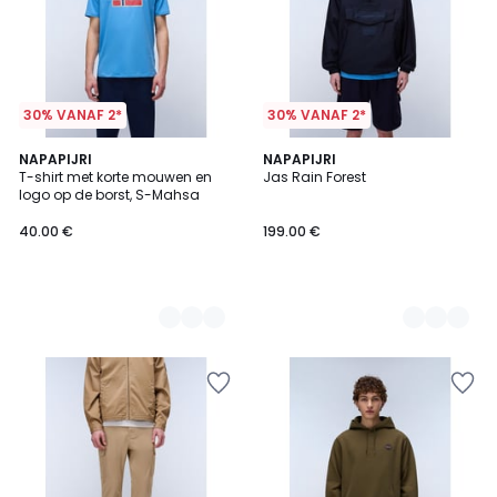
30% VANAF 2*
30% VANAF 2*
2
NAPAPIJRI
2
NAPAPIJRI
T-shirt met korte mouwen en
Jas Rain Forest
Kleuren
Kleuren
logo op de borst, S-Mahsa
40.00 €
199.00 €