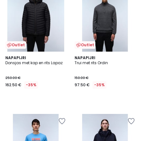
Outlet
Outlet
NAPAPIJRI
NAPAPIJRI
Donsjas met kap en rits Lapaz
Trui met rits Ordin
250.00 €
150.00 €
162.50 €
-35%
97.50 €
-35%