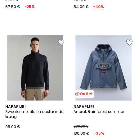
67.50 €
-25%
54.00 €
-40%
Outlet
NAPAPIJRI
2
NAPAPIJRI
Sweater met rits en opstaande
Anorak Rainforest summer
Kleuren
kraag
95.00 €
200.00 €
130.00 €
-35%