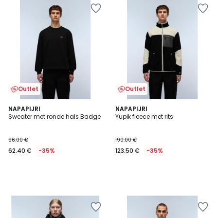
Outlet
Outlet
NAPAPIJRI
NAPAPIJRI
Sweater met ronde hals Badge
Yupik fleece met rits
96.00 €
190.00 €
62.40 €
-35%
123.50 €
-35%