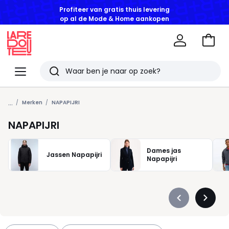
op al de Mode & Home aankopen
Naar
het
La
winke
Redoute
Menu
Zoeken
Laatst
...
bekeken
Merken
NAPAPIJRI
artikelen
NAPAPIJRI
Dames jas
Jassen Napapijri
Napapijri
Précédent
Suivan
-
-
défiler
défiler