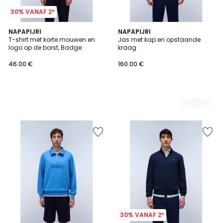
30% VANAF 2*
NAPAPIJRI
2
NAPAPIJRI
T-shirt met korte mouwen en
Jas met kap en opstaande
Kleuren
logo op de borst, Badge
kraag
46.00 €
160.00 €
30% VANAF 2*