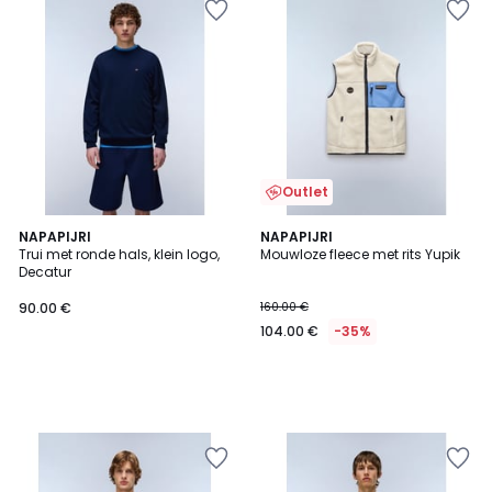
Outlet
NAPAPIJRI
NAPAPIJRI
Trui met ronde hals, klein logo,
Mouwloze fleece met rits Yupik
Decatur
90.00 €
160.00 €
104.00 €
-35%