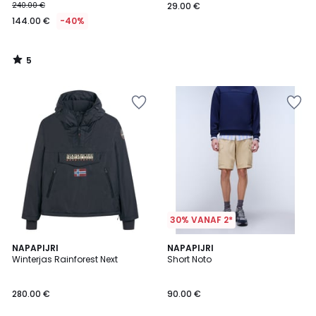
240.00 €
29.00 €
144.00 €
-40%
5
/
5
30% VANAF 2*
4
2
NAPAPIJRI
NAPAPIJRI
/
Winterjas Rainforest Next
Short Noto
Kleuren
5
280.00 €
90.00 €