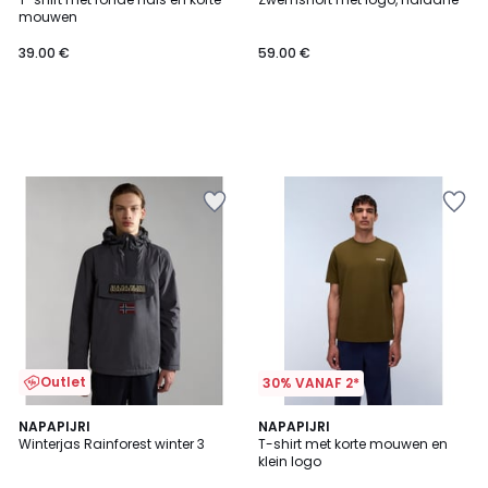
mouwen
39.00 €
59.00 €
Outlet
30% VANAF 2*
5
NAPAPIJRI
NAPAPIJRI
/
Winterjas Rainforest winter 3
T-shirt met korte mouwen en
5
klein logo