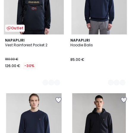
Outlet
2
NAPAPIJRI
2
NAPAPIJRI
Vest Rainforest Pocket 2
Hoodie Balis
Kleuren
Kleuren
180.00 €
85.00 €
126.00 €
-30%