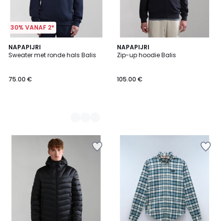
30% VANAF 2*
2
NAPAPIJRI
NAPAPIJRI
Sweater met ronde hals Balis
Zip-up hoodie Balis
Kleuren
75.00 €
105.00 €