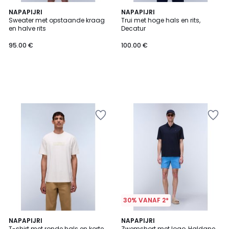
NAPAPIJRI
NAPAPIJRI
Sweater met opstaande kraag
Trui met hoge hals en rits,
en halve rits
Decatur
95.00 €
100.00 €
30% VANAF 2*
NAPAPIJRI
NAPAPIJRI
T-shirt met ronde hals en korte
Zwemshort met logo, Haldane