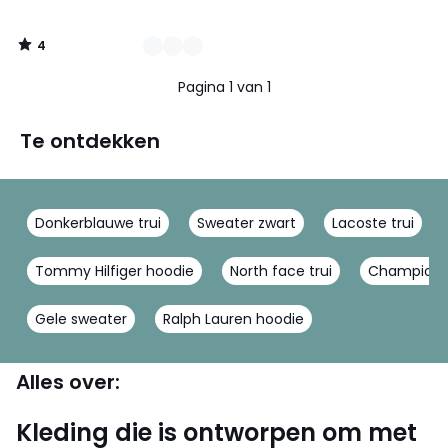
4
/
5
Pagina 1 van 1
Te ontdekken
Donkerblauwe trui
Sweater zwart
Lacoste trui
Tommy Hilfiger hoodie
North face trui
Champion 
Gele sweater
Ralph Lauren hoodie
Alles over:
Kleding die is ontworpen om met