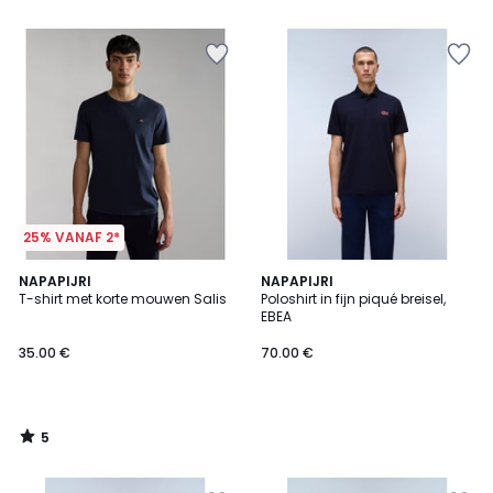
5
25% VANAF 2*
5
NAPAPIJRI
NAPAPIJRI
/
T-shirt met korte mouwen Salis
Poloshirt in fijn piqué breisel,
5
EBEA
35.00 €
70.00 €
5
/
5