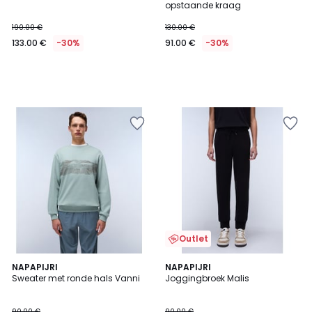
opstaande kraag
190.00 €
130.00 €
133.00 €
-30%
91.00 €
-30%
Outlet
NAPAPIJRI
NAPAPIJRI
Sweater met ronde hals Vanni
Joggingbroek Malis
90.00 €
90.00 €