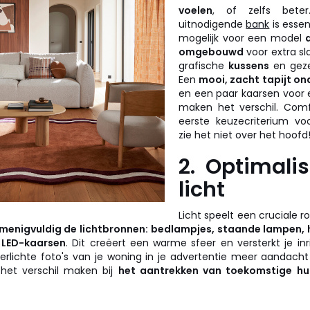
voelen
, of zelfs beter
uitnodigende
bank
is essen
mogelijk voor een model
omgebouwd
voor extra s
grafische
kussens
en geze
Een
mooi, zacht tapijt on
en een paar kaarsen voor
maken het verschil. Comf
eerste keuzecriterium voo
zie het niet over het hoofd
2. Optimali
licht
Licht speelt een cruciale ro
menigvuldig de lichtbronnen: bedlampjes, staande lampen,
 LED-kaarsen
. Dit creëert een warme sfeer en versterkt je inr
erlichte foto's van je woning in je advertentie meer aandach
 het verschil maken bij
het aantrekken van toekomstige hu