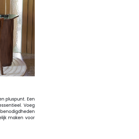
en pluspunt. Een
essentieel. Voeg
isbenodigdheden
elijk maken voor