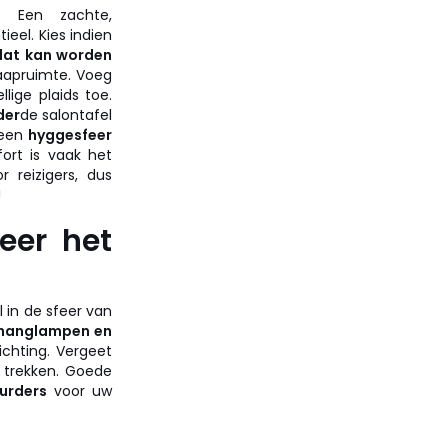
. Een zachte,
tieel. Kies indien
dat kan worden
laapruimte. Voeg
llige plaids toe.
der
de salontafel
 een
hyggesfeer
ort is vaak het
r reizigers, dus
!
seer het
l in de sfeer van
 hanglampen en
ichting. Vergeet
t trekken. Goede
urders
voor uw