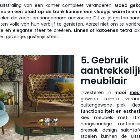
 uitstraling van een kamer compleet veranderen.
Goed gek
sens en een plaid op de bank kunnen een vleugje warmte en 
ialen die zacht en aangenaam aanvoelen. Dit zal je gasten aa
en volle van hun verblijf te genieten. Aarzel niet om te varië
ge en elegante sfeer te creëren.
Linnen of katoenen tetra
la
n gezellige, gastvrije sfeer.
5. Gebruik
aantrekkelij
meubilair
Investeren in
mooi
meub
gewone ruimte veran
buitengewone plek. Kie
functionaliteit en esthet
Kies meubels met stra
hoogwaardige materia
dressoir, design salonta
stoelen kunnen de uits