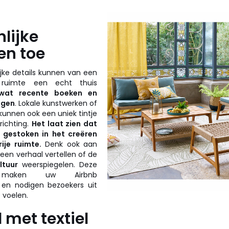
lijke
en toe
lijke details kunnen van een
e ruimte een echt thuis
wat recente boeken en
iggen
. Lokale kunstwerken of
s kunnen ook een uniek tintje
richting.
Het laat zien dat
t gestoken in het creëren
ije ruimte.
Denk ook aan
een verhaal vertellen of de
ltuur
weerspiegelen. Deze
 maken uw Airbnb
en nodigen bezoekers uit
 voelen.
l met textiel