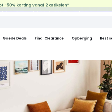
uis levering
op al de Mode & Home aankopen
Goede Deals
Final Clearance
Opberging
Best s