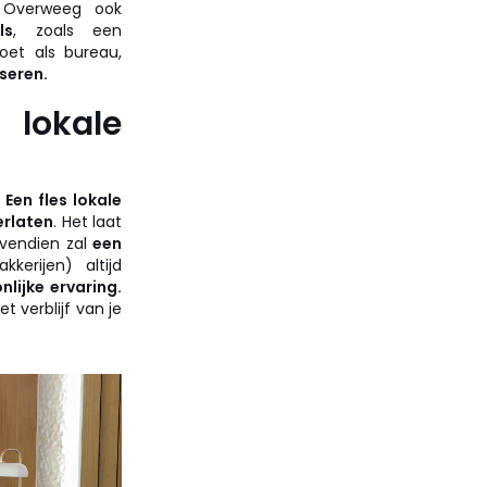
. Overweeg ook
ls
, zoals een
oet als bureau,
seren.
lokale
.
Een fles lokale
erlaten
. Het laat
vendien zal
een
kkerijen) altijd
lijke ervaring.
t verblijf van je