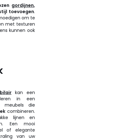
ozen
gordijnen
,
stijl toevoegen
.
nmoedigen om te
ren met texturen
kens kunnen ook
k
ilair
kan een
deren in een
s meubels die
iek
combineren.
kke lijnen en
len. Een mooi
fel of elegante
traling van uw