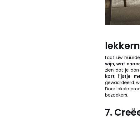
lekkern
Laat uw huurde
wijn, wat choc
zien dat je aa
kort lijstje 
gewaardeerd wo
Door lokale prod
bezoekers.
7. Creë