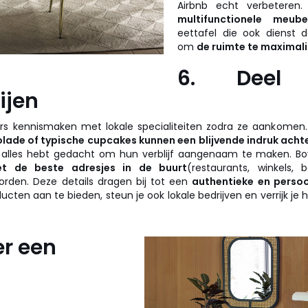
Airbnb echt verbeteren
multifunctionele meube
eettafel die ook dienst d
om
de ruimte te maximali
6. Deel 
ijen
rs kennismaken met lokale specialiteiten zodra ze aankomen
olade of typische cupcakes kunnen een blijvende indruk acht
n alles hebt gedacht om hun verblijf aangenaam te maken. Bo
met de beste adresjes in de buurt
(restaurants, winkels, ba
rden. Deze details dragen bij tot een
authentieke en persoon
ucten aan te bieden, steun je ook lokale bedrijven en verrijk je he
er een