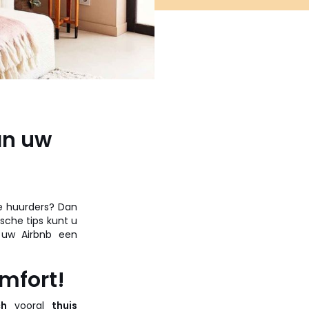
an uw
e huurders? Dan
sche tips kunt u
 uw Airbnb een
omfort!
ch
vooral
thuis