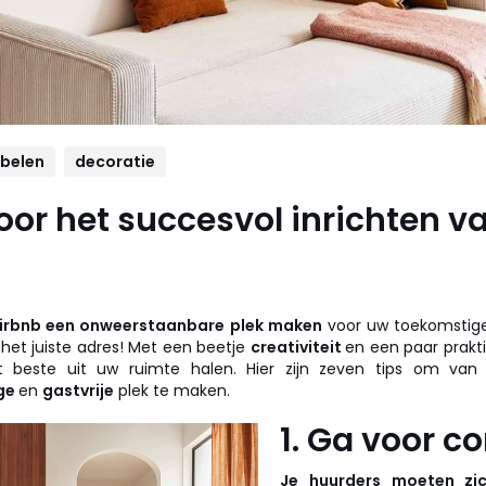
belen
decoratie
voor het succesvol inrichten v
irbnb een onweerstaanbare plek maken
voor uw toekomstig
 het juiste adres! Met een beetje
creativiteit
en een paar prakti
t beste uit uw ruimte halen. Hier zijn zeven tips om van
ge
en
gastvrije
plek te maken.
1. Ga voor c
Je huurders moeten zi