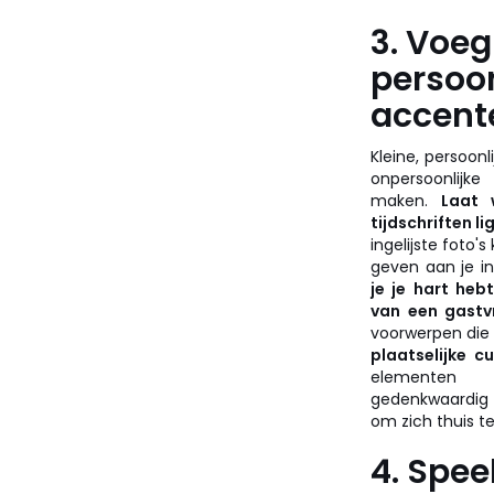
3. Voeg
persoon
accent
Kleine, persoon
onpersoonlijk
maken.
Laat 
tijdschriften l
ingelijste foto'
geven aan je in
je je hart heb
van een gastvr
voorwerpen die 
plaatselijke cu
elementen
gedenkwaardig 
om zich thuis te
4. Spee