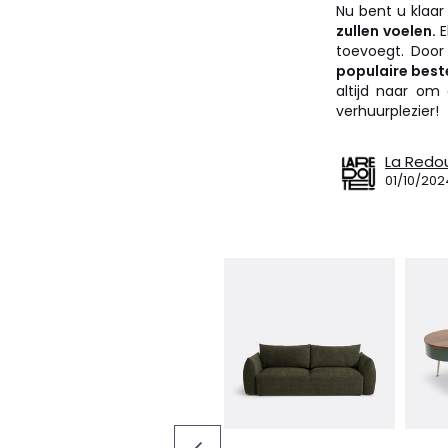
Nu bent u klaa
zullen voelen.
E
toevoegt. Door
populaire bes
altijd naar om 
verhuurplezier!
La Redo
01/10/202