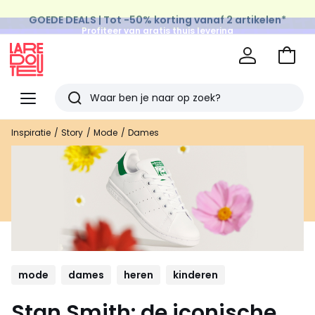
GOEDE DEALS | Tot -50% korting vanaf 2 artikelen*
Profiteer van gratis thuis levering
op al de Mode & Home aankopen
Naar
het
La
winke
Redoute
Menu
Zoeken
Laatst
Inspiratie
Story
Mode
Dames
bekeken
artikelen
mode
dames
heren
kinderen
Stan Smith: de iconische