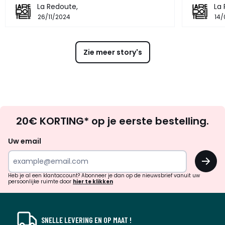
La Redoute,
La
26/11/2024
14/
Zie meer story's
Op
20€ KORTING* op je eerste bestelling.
zoek
naar
Uw email
inspiratie
OK
en
!
verrassingen?
Heb je al een klantaccount? Abonneer je dan op de nieuwsbrief vanuit uw
persoonlijke ruimte door
hier te klikken
SNELLE LEVERING EN OP MAAT !