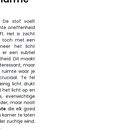
. De stof voelt
chte oneffenheid
ft. Het is zacht
r toch met een
neer het licht
 er een subtiel
heid. Dit maakt
interessant, maar
 ruimte waar je
cruciaal. Te fel
inig licht drukt
 het licht op en
e, evenwichtige
lder, maar nooit
mte
die elk goed
n kamer te laten
er zuchtje wind.
.