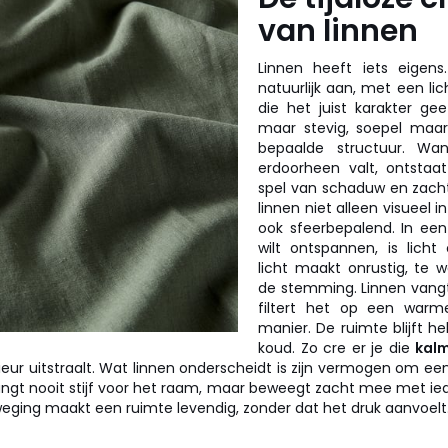
van linnen
Linnen heeft iets eigens
natuurlijk aan, met een li
die het juist karakter gee
maar stevig, soepel maa
bepaalde structuur. Wan
erdoorheen valt, ontstaat
spel van schaduw en zacht
linnen niet alleen visueel 
ook sfeerbepalend. In een
wilt ontspannen, is licht 
licht maakt onrustig, te we
de stemming. Linnen vangt
filtert het op een warm
manier. De ruimte blijft he
koud. Zo cre er je die
kal
ieur uitstraalt. Wat linnen onderscheidt is zijn vermogen om ee
gt nooit stijf voor het raam, maar beweegt zacht mee met ied
weging maakt een ruimte levendig, zonder dat het druk aanvoelt