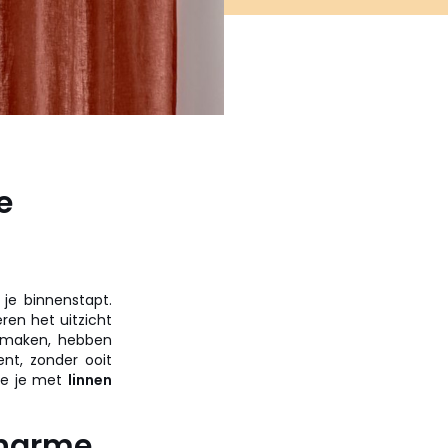
e
 je binnenstapt.
ren het uitzicht
t maken, hebben
nt, zonder ooit
hoe je met
linnen
charme