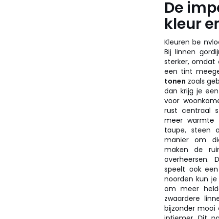
De imp
kleur e
Kleuren be nvlo
Bij linnen gord
sterker, omdat 
een tint meege
tonen
zoals gebr
dan krijg je ee
voor woonkam
rust centraal 
meer warmte in
taupe, steen o
manier om di
maken de ruim
overheersen. D
speelt ook een
noorden kun je 
om meer helde
zwaardere linn
bijzonder mooi 
intiemer. Dit 