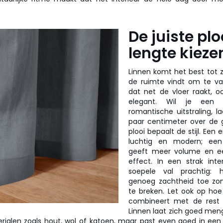
De juiste plo
lengte kieze
Linnen komt het best tot zi
de ruimte vindt om te va
dat net de vloer raakt, o
elegant. Wil je een 
romantische uitstraling, 
paar centimeter over de g
plooi bepaalt de stijl. Een 
luchtig en modern; een
geeft meer volume en ee
effect. In een strak inte
soepele val prachtig: 
genoeg zachtheid toe zo
te breken. Let ook op hoe
combineert met de rest 
Linnen laat zich goed me
erialen zoals hout, wol of katoen, maar past even goed in een