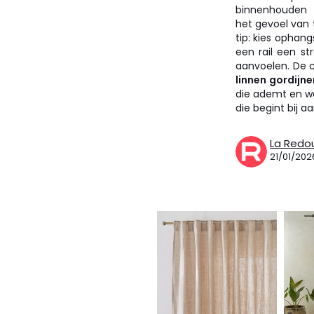
binnenhouden 
het gevoel van 
tip: kies ophang
een rail een st
aanvoelen. De ch
linnen gordijne
die ademt en wa
die begint bij a
La Redo
21/01/202