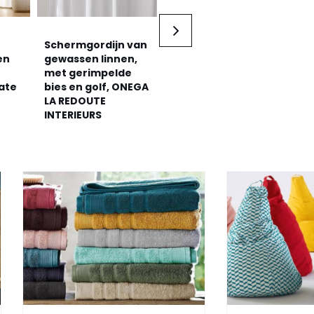
Schermgordijn van
Verduisteringsgordijn
Li
en
gewassen linnen,
van gewassen
oog
met gerimpelde
linnen, leren
RE
ate
bies en golf, ONEGA
lussen, Private
IN
LA REDOUTE
AM.PM
INTERIEURS