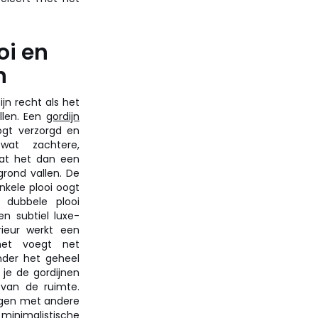
oi en
n
jn recht als het
llen. Een
gordijn
ogt verzorgd en
wat zachtere,
laat het dan een
rond vallen. De
enkele plooi oogt
 dubbele plooi
n subtiel luxe-
rieur werkt een
het voegt net
nder het geheel
 je de gordijnen
van de ruimte.
ngen met andere
 minimalistische