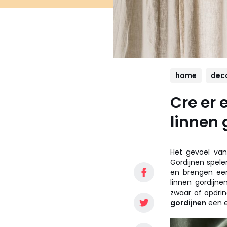
home
dec
Cre er 
linnen 
Het gevoel van 
Gordijnen spele
en brengen een
linnen gordijn
zwaar of opdrin
gordijnen
een ec