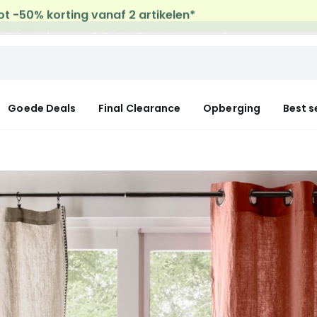
uis levering
op al de Mode & Home aankopen
Goede Deals
Final Clearance
Opberging
Best s