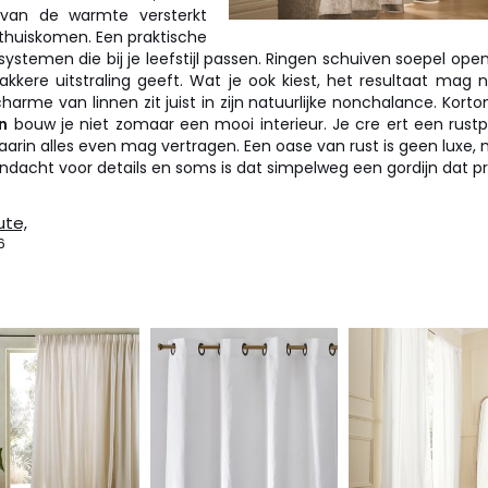
van de warmte versterkt
thuiskomen. Een praktische
systemen die bij je leefstijl passen. Ringen schuiven soepel open 
rakkere uitstraling geeft. Wat je ook kiest, het resultaat mag 
arme van linnen zit juist in zijn natuurlijke nonchalance. Korto
n
bouw je niet zomaar een mooi interieur. Je cre ert een rust
arin alles even mag vertragen. Een oase van rust is geen luxe,
andacht voor details en soms is dat simpelweg een gordijn dat pr
ute,
6