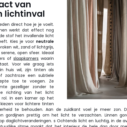
act van
n lichtinval
eden direct hoe je je voelt.
ijnen werkt dat effect nog
de stof het invallende licht
eft. Kies je voor
neutrale
oken wit, zand of lichtgrijs,
n serene, open sfeer. Ideaal
ers of
slaapkamers
waarin
staat. Voor wie graag iets
 huis wil, zijn tinten als
f zachtroze een subtiele
epte toe te voegen. Ze
te gezelliger zonder te
e richting van het licht
 rol. In een kamer op het
kiezen voor lichtere tinten
rheid te behouden. Aan de zuidkant voel je meer zon. D
en gordijnen prettig om het licht te verzachten. Linnen gor
op daglichtveranderingen. s Ochtends licht en luchtig, in de 
natuurlijke ritme maakt dat het interieur de hele dag door m