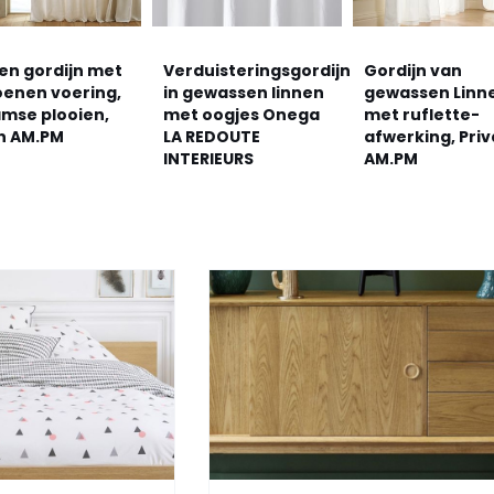
en gordijn met
Verduisteringsgordijn
Gordijn van
oenen voering,
in gewassen linnen
gewassen Linn
amse plooien,
met oogjes Onega
met ruflette-
in AM.PM
LA REDOUTE
afwerking, Priv
INTERIEURS
AM.PM