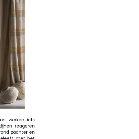
an werken iets
dijnen reageren
avond zachter en
eeleeft met het