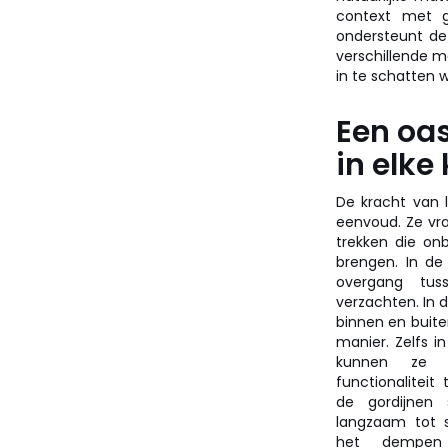
context met gl
ondersteunt de 
verschillende m
in te schatten 
Een oas
in elke
De kracht van l
eenvoud. Ze vr
trekken die on
brengen. In de
overgang t
verzachten. In
binnen en buit
manier. Zelfs 
kunnen ze s
functionaliteit
de gordijnen 
langzaam tot s
het dempen