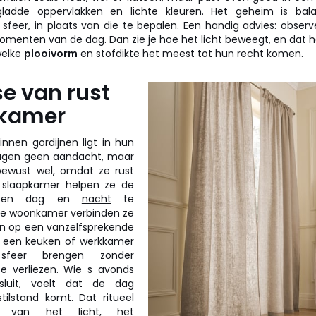
adde oppervlakken en lichte kleuren. Het geheim is balan
sfeer, in plaats van die te bepalen. Een handig advies: obser
omenten van de dag. Dan zie je hoe het licht beweegt, en dat h
welke
plooivorm
en stofdikte het meest tot hun recht komen.
e van rust
 kamer
innen gordijnen ligt in hun
agen geen aandacht, maar
bewust wel, omdat ze rust
 slaapkamer helpen ze de
ussen dag en
nacht
te
 de woonkamer verbinden ze
en op een vanzelfsprekende
in een keuken of werkkamer
feer brengen zonder
 te verliezen. Wie s avonds
sluit, voelt dat de dag
tilstand komt. Dat ritueel
 van het licht, het