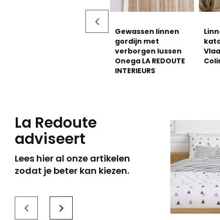
Gewassen linnen
Linn
gordijn met
kat
verborgen lussen
Vla
Onega LA REDOUTE
Col
INTERIEURS
La Redoute
adviseert
Lees hier al onze artikelen
zodat je beter kan kiezen.