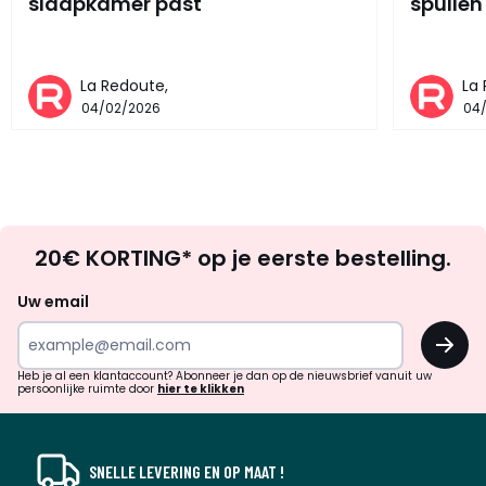
slaapkamer past
spullen
La Redoute,
La
04/02/2026
04
Op
20€ KORTING* op je eerste bestelling.
zoek
naar
Uw email
inspiratie
OK
en
!
verrassingen?
Heb je al een klantaccount? Abonneer je dan op de nieuwsbrief vanuit uw
persoonlijke ruimte door
hier te klikken
SNELLE LEVERING EN OP MAAT !