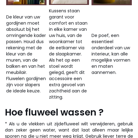
Kussens staan
De kleur van uw
garant voor
gordijnen moet
comfort en staan
absoluut bij het
in elke kamer van
omringende kader
uw huis, van de
De poef, een
passen. Houd dus
woonkamer tot
essentieel
rekening met de
de eetkamer via
onderdeel van uw
kleur van de
de slaapkamer.
interieur, kan alle
muren, van de
Als het op een
mogelijke vormen
balken en van het
stoel wordt
en maten
meubilair.
gelegd, geeft dit
aannemen.
Fluwelen gordijnen
accessoire een
zijn voor slapers
extra gevoel van
de ideale keuze.
zachtheid aan de
zitting.
Hoe fluweel wassen ?
* Als u de vlekken uit zijdefluweel wilt verwijderen, gebruik
dan zeker geen water, want dat laat alleen maar lelijke
sporen na die u niet meer weg krijgt. Gebruik liever terre de