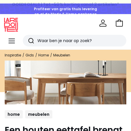
Profiteer van gratis thuis levering
op al de Mode & Home aankopen
Naar
het
La
winke
Redoute
Menu
Zoeken
Laatst
Inspiratie
Gids
Home
Meubelen
bekeken
artikelen
home
meubelen
Een houten eettafel brengt