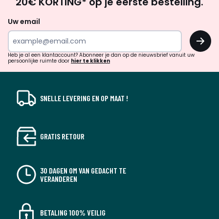
20€ KORTING* op je eerste bestelling.
zoek
naar
Uw email
inspiratie
OK
en
!
verrassingen?
Heb je al een klantaccount? Abonneer je dan op de nieuwsbrief vanuit uw
persoonlijke ruimte door
hier te klikken
SNELLE LEVERING EN OP MAAT !
GRATIS RETOUR
30 DAGEN OM VAN GEDACHT TE
VERANDEREN
BETALING 100% VEILIG