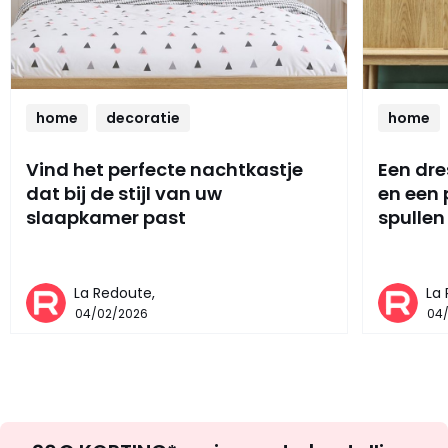
home
decoratie
home
Vind het perfecte nachtkastje
Een dre
dat bij de stijl van uw
en een
slaapkamer past
spullen
La Redoute,
La
04/02/2026
04
Op