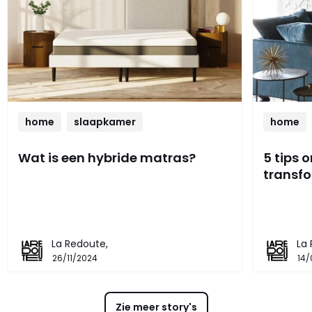
home
slaapkamer
home
Wat is een hybride matras?
5 tips 
transf
La Redoute,
La
26/11/2024
14/
Zie meer story's