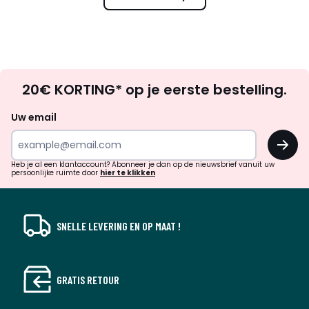
Op
20€ KORTING* op je eerste bestelling.
zoek
naar
Uw email
inspiratie
OK
en
!
verrassingen?
Heb je al een klantaccount? Abonneer je dan op de nieuwsbrief vanuit uw
persoonlijke ruimte door
hier te klikken
SNELLE LEVERING EN OP MAAT !
GRATIS RETOUR