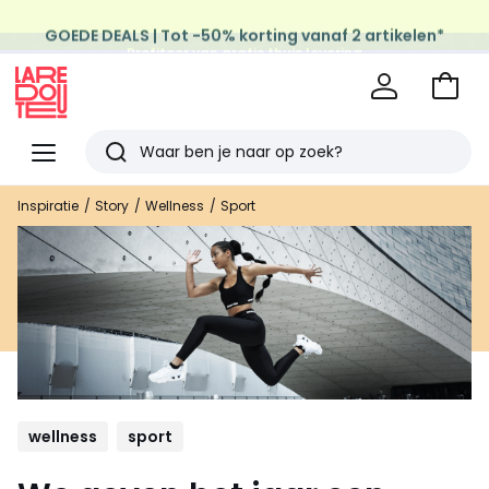
GOEDE DEALS | Tot -50% korting vanaf 2 artikelen*
Profiteer van gratis thuis levering
op al de Mode & Home aankopen
Naar
het
La
winke
Redoute
Menu
Zoeken
Laatst
Inspiratie
Story
Wellness
Sport
bekeken
artikelen
wellness
sport