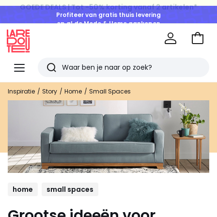
Profiteer van gratis thuis levering
op al de Mode & Home aankopen
Naar
het
La
winke
Redoute
Menu
Zoeken
Laatst
Inspiratie
Story
Home
Small Spaces
bekeken
artikelen
home
small spaces
Grootse ideeën voor