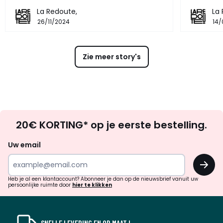
La Redoute,
La
26/11/2024
14/
Zie meer story's
Op
20€ KORTING* op je eerste bestelling.
zoek
naar
Uw email
inspiratie
OK
en
!
verrassingen?
Heb je al een klantaccount? Abonneer je dan op de nieuwsbrief vanuit uw
persoonlijke ruimte door
hier te klikken
SNELLE LEVERING EN OP MAAT !