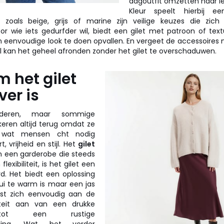
dagoutfit omzetten naar ie
Kleur speelt hierbij ee
n zoals beige, grijs of marine zijn veilige keuzes die zich 
r wie iets gedurfder wil, biedt een gilet met patroon of tex
 eenvoudige look te doen opvallen. En vergeet de accessoires n
aal kan het geheel afronden zonder het gilet te overschaduwen.
 het gilet
ver is
nderen, maar sommige
keren altijd terug omdat ze
ij wat mensen cht nodig
 vrijheid en stijl. Het
gilet
In een garderobe die steeds
exibiliteit, is het gilet een
d. Het biedt een oplossing
ui te warm is maar een jas
ast zich eenvoudig aan de
liteit aan van een drukke
tot een rustige