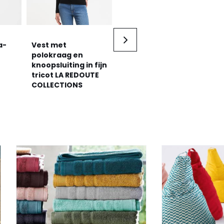
a-
Vest met
Vest met rits, in
Ve
polokraag en
grof kabelbreisel
ge
knoopsluiting in fijn
ANNE WEYBURN
tr
tricot LA REDOUTE
al
COLLECTIONS
CO