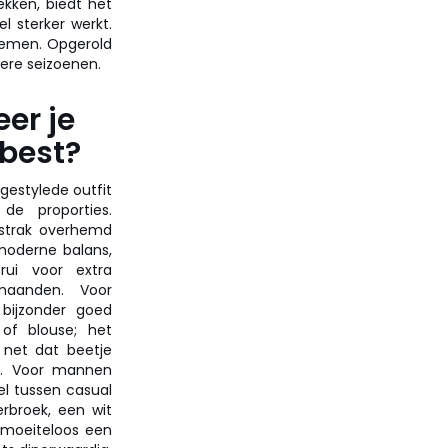
kken, biedt het
l sterker werkt.
nemen. Opgerold
dere seizoenen.
er je
 best?
estylede outfit
de proporties.
strak overhemd
moderne balans,
rui voor extra
maanden. Voor
 bijzonder goed
 of blouse; het
 net dat beetje
t. Voor mannen
el tussen casual
erbroek, een wit
 moeiteloos een