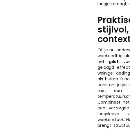
laagjes draagt, 
Praktis
stijlvol
contex
Of je nu onder
weekendtrip pl
het
gilet
voe
gelaagd effec
weinige kledin
als buiten funct
constant je jas 
met een gi
temperatuurs
Combineer he
een verzorgde
longsleeve 
weekendlook. No
brengt structu