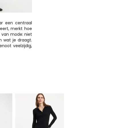
ar een centraal
reert, merkt hoe
t van mode: niet
n wat je draagt.
noot veelzijdig,