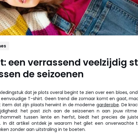
es
et: een verrassend veelzijdig s
ssen de seizoenen
n kledingstuk dat je plots overal begint te zien over een bloes, ond
eenvoudige T-shirt. Geen trend die zomaar komt en gaat, maa
k item dat zijn plaats herwint in de moderne
garderobe
. De kra
lzijdigheid: het past zich aan de seizoenen n aan jouw ritme
hommelt tussen lente en herfst, biedt het precies de juist
l. In dit artikel ontdek je waarom het gilet een onverwachte t
nken zonder aan uitstraling in te boeten.