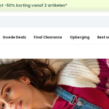
uis levering
op al de Mode & Home aankopen
Goede Deals
Final Clearance
Opberging
Best s