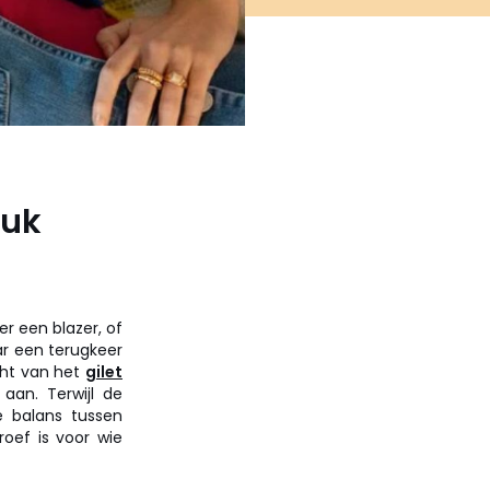
tuk
er een blazer, of
r een terugkeer
cht van het
gilet
 aan. Terwijl de
e balans tussen
roef is voor wie