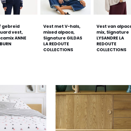
f gebreid
Vest met V-hals,
Vest van alpac
uard vest,
mixed alpaca,
mix, Signature
acamix ANNE
Signature GILDAS
LYSANDRE LA
BURN
LA REDOUTE
REDOUTE
COLLECTIONS
COLLECTIONS