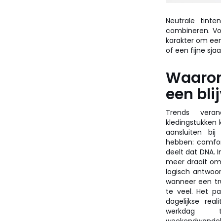
Neutrale tinte
combineren. Voo
karakter om een
of een fijne sj
Waarom
een blij
Trends vera
kledingstukken 
aansluiten b
hebben: comfort,
deelt dat DNA. 
meer draait om fl
logisch antwoor
wanneer een tr
te veel. Het p
dagelijkse rea
werkdag 