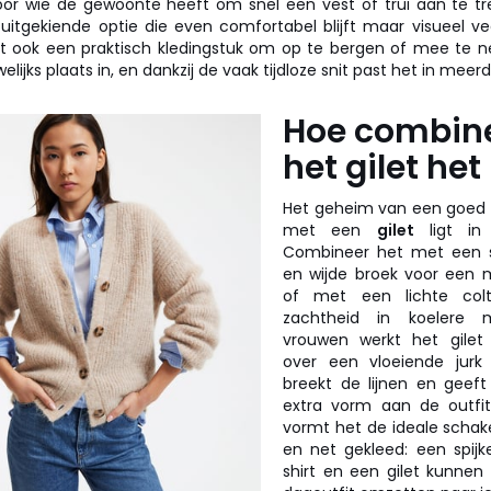
or wie de gewoonte heeft om snel een vest of trui aan te tre
uitgekiende optie die even comfortabel blijft maar visueel vee
et ook een praktisch kledingstuk om op te bergen of mee te 
ijks plaats in, en dankzij de vaak tijdloze snit past het in meer
Hoe combine
het gilet het
Het geheim van een goed g
met een
gilet
ligt in 
Combineer het met een 
en wijde broek voor een 
of met een lichte colt
zachtheid in koelere 
vrouwen werkt het gilet
over een vloeiende jurk
breekt de lijnen en geeft
extra vorm aan de outfi
vormt het de ideale schak
en net gekleed: een spijk
shirt en een gilet kunnen