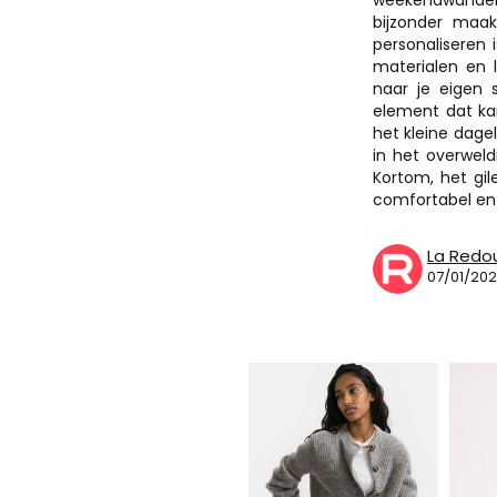
weekendwand
bijzonder maak
personaliseren 
materialen en 
naar je eigen 
element dat kar
het kleine dage
in het overweld
Kortom, het gil
comfortabel en 
La Redo
07/01/20