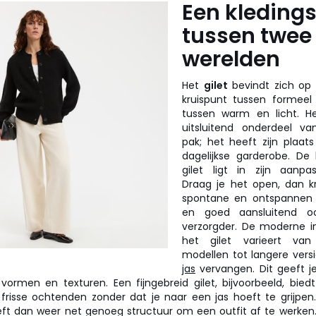
Een kleding
tussen twee
werelden
Het
gilet
bevindt zich op 
kruispunt tussen formeel
tussen warm en licht. H
uitsluitend onderdeel va
pak; het heeft zijn plaat
dagelijkse garderobe. De
gilet ligt in zijn aanpa
Draag je het open, dan kr
spontane en ontspannen 
en goed aansluitend oo
verzorgder. De moderne in
het gilet varieert van
modellen tot langere versi
jas
vervangen. Dit geeft j
ormen en texturen. Een fijngebreid gilet, bijvoorbeeld, bied
frisse ochtenden zonder dat je naar een jas hoeft te grijpen
eft dan weer net genoeg structuur om een outfit af te werken