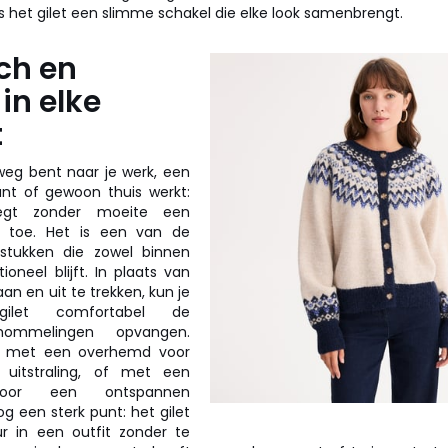
is het gilet een slimme schakel die elke look samenbrengt.
ch en
, in elke
t
weg bent naar je werk, een
ant of gewoon thuis werkt:
gt zonder moeite een
t toe. Het is een van de
gstukken die zowel binnen
ioneel blijft. In plaats van
aan en uit te trekken, kun je
let comfortabel de
chommelingen opvangen.
t met een overhemd voor
 uitstraling, of met een
voor een ontspannen
g een sterk punt: het gilet
ur in een outfit zonder te