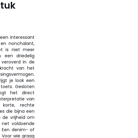
stuk
een interessant
 en nonchalant,
et is niet meer
n een driedelig
s veroverd in de
 kracht van het
ssingsvermogen.
ijgt je look een
toets. Gesloten
gt het direct
terpretatie van
 korte, rechte
es die bijna een
e de vrijheid om
t net voldoende
. Een denim- of
. Voor wie graag