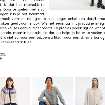
eling. Wat het verder
t, is dat het makkelijk te
is. Door te spelen met snit,
lagen kun je het helemaal
smaak vormen. Het gilet is niet langer enkel een detail, ma
akter geeft aan je look. Wie het eenmaal in zijn routine integ
lijkse keuzes eenvoudiger maakt. En precies daarin ligt de krach
igende, maar in het subtiele dat jou helpt je beter te voelen i
et is niet zomaar een seizoensartikel, maar een slimme bondge
verrassend actueel.
ute,
26