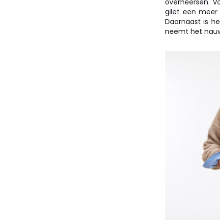
overheersen. Vo
gilet een meer 
Daarnaast is h
neemt het nauwel