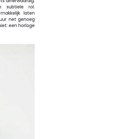
ts dinerwaardig.
n subtiele rol.
makkelijk laten
tuur net genoeg
iet: een horloge