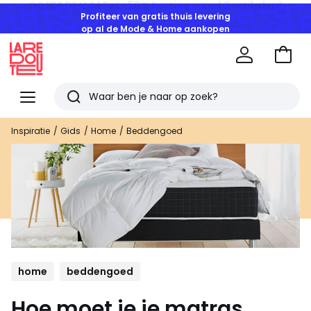
Profiteer van gratis thuis levering
op al de Mode & Home aankopen
Naar
het
La
winke
Redoute
Menu
Zoeken
Laatst
Inspiratie
Gids
Home
Beddengoed
bekeken
artikelen
home
beddengoed
Hoe moet je je matras