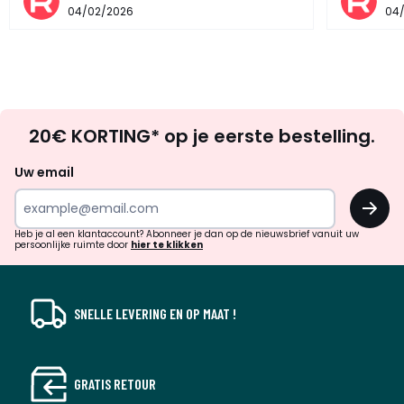
04/02/2026
04
Op
20€ KORTING* op je eerste bestelling.
zoek
naar
Uw email
inspiratie
OK
en
!
verrassingen?
Heb je al een klantaccount? Abonneer je dan op de nieuwsbrief vanuit uw
persoonlijke ruimte door
hier te klikken
SNELLE LEVERING EN OP MAAT !
GRATIS RETOUR