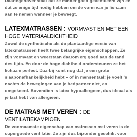
Daartegenover staat dat ze minder goed geventileerd zijn en
dat ze enige tijd nodig hebben om de vorm van je lichaam
aan te nemen wanneer je beweegt.
LATEXMATRASSEN
:
VORMVAST EN MET EEN
HOGE MATERIAALDICHTHEID
Zowel de synthetische als de plantaardige versie van
latexmatrassen heeft twee belangrijke eigenschappen. Ze
zijn vormvast en weerstaan daarom erg goed aan de tand
des tijds. En door de hoge dichtheid ondersteunen ze het
lichaam perfect. Daarbij komt nog dat je een grote
slaaponafhankelijkheid hebt – of in mensentaal: je voelt ‘s
nachts de bewegingen van je bedpartner niet, en
omgekeerd. Bovendien is latex hypoallergeen, dus ideaal als
je last hebt van allergieën.
DE MATRAS MET VEREN
:
DE
VENTILATIEKAMPIOEN
De voornaamste eigenschap van matrassen met veren is de
supergoede ventilatie. Ze zijn dus bijzonder geschikt voor