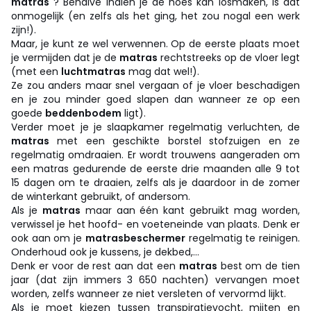
matras
? Behalve indien je de hoes kan losmaken, is dat
onmogelijk (en zelfs als het ging, het zou nogal een werk
zijn!).
Maar, je kunt ze wel verwennen. Op de eerste plaats moet
je vermijden dat je de
matras
rechtstreeks op de vloer legt
(met een
luchtmatras
mag dat wel!).
Ze zou anders maar snel vergaan of je vloer beschadigen
en je zou minder goed slapen dan wanneer ze op een
goede
beddenbodem
ligt).
Verder moet je je slaapkamer regelmatig verluchten, de
matras
met een geschikte borstel stofzuigen en ze
regelmatig omdraaien. Er wordt trouwens aangeraden om
een matras gedurende de eerste drie maanden alle 9 tot
15 dagen om te draaien, zelfs als je daardoor in de zomer
de winterkant gebruikt, of andersom.
Als je
matras
maar aan één kant gebruikt mag worden,
verwissel je het hoofd- en voeteneinde van plaats. Denk er
ook aan om je
matrasbeschermer
regelmatig te reinigen.
Onderhoud ook je kussens, je dekbed,…
Denk er voor de rest aan dat een
matras
best om de tien
jaar (dat zijn immers 3 650 nachten) vervangen moet
worden, zelfs wanneer ze niet versleten of vervormd lijkt.
Als je moet kiezen tussen transpiratievocht, mijten en