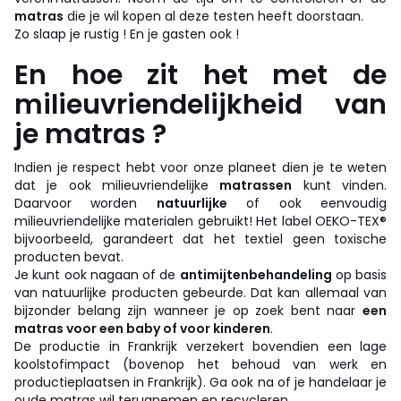
matras
die je wil kopen al deze testen heeft doorstaan.
Zo slaap je rustig ! En je gasten ook !
En hoe zit het met de
milieuvriendelijkheid van
je matras ?
Indien je respect hebt voor onze planeet dien je te weten
dat je ook milieuvriendelijke
matrassen
kunt vinden.
Daarvoor worden
natuurlijke
of ook eenvoudig
milieuvriendelijke materialen gebruikt! Het label OEKO-TEX®
bijvoorbeeld, garandeert dat het textiel geen toxische
producten bevat.
Je kunt ook nagaan of de
antimijtenbehandeling
op basis
van natuurlijke producten gebeurde. Dat kan allemaal van
bijzonder belang zijn wanneer je op zoek bent naar
een
matras voor een baby of voor kinderen
.
De productie in Frankrijk verzekert bovendien een lage
koolstofimpact (bovenop het behoud van werk en
productieplaatsen in Frankrijk). Ga ook na of je handelaar je
oude matras wil terugnemen en recycleren.