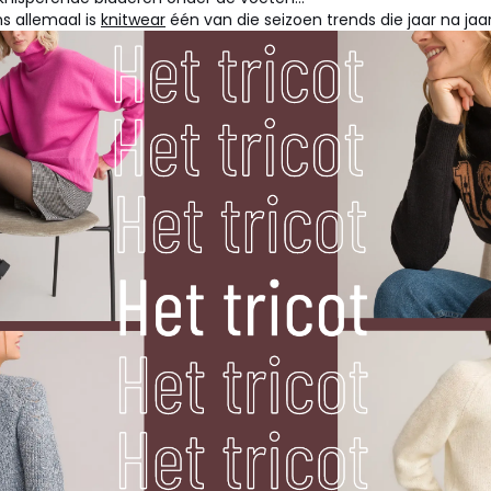
ns allemaal is
knitwear
één van die seizoen trends die jaar na ja