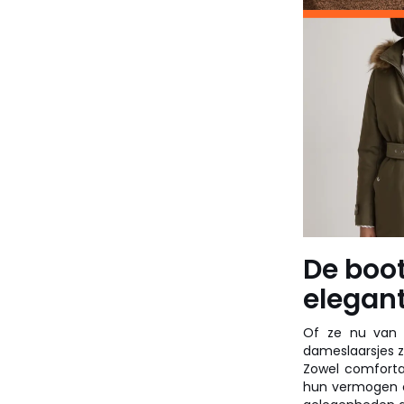
De boot
elegant
Of ze nu van l
dameslaarsjes z
Zowel comfortabe
hun vermogen o