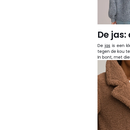
De jas:
De
jas
is een k
tegen de kou t
In bont, met di