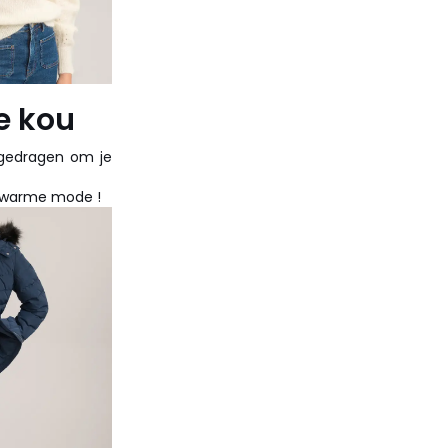
de kou
 gedragen om je
er warme mode !