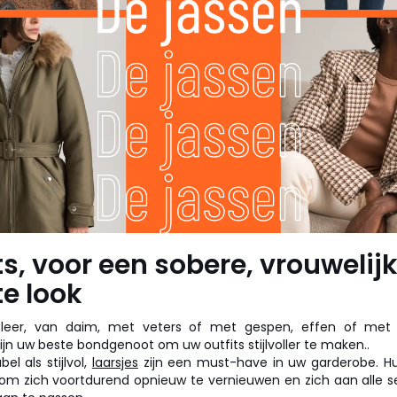
s, voor een sobere, vrouwelij
e look
eer, van daim, met veters of met gespen, effen of met di
ijn uw beste bondgenoot om uw outfits stijlvoller te maken..
l als stijlvol,
laarsjes
zijn een must-have in uw garderobe. Hun
m zich voortdurend opnieuw te vernieuwen en zich aan alle se