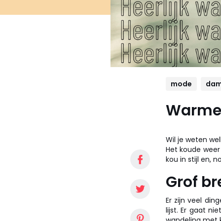
mode
dam
Warme 
Wil je weten w
Het koude weer 
kou in stijl en, 
Grof br
Er zijn veel din
lijst. Er gaat 
wandeling met k