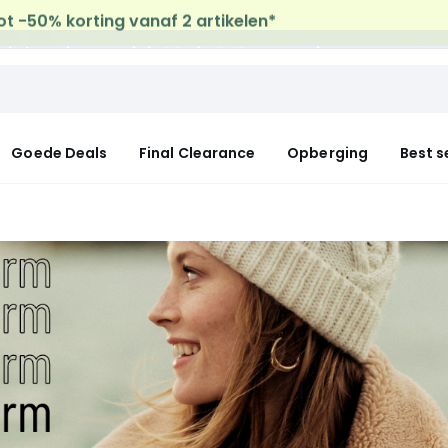
uis levering
op al de Mode & Home aankopen
Goede Deals
Final Clearance
Opberging
Best s