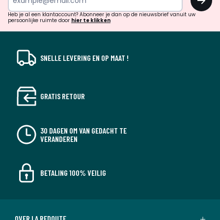
en
!
verrassingen?
Heb je al een klantaccount? Abonneer je dan op de nieuwsbrief vanuit uw
persoonlijke ruimte door
hier te klikken
SNELLE LEVERING EN OP MAAT !
GRATIS RETOUR
30 DAGEN OM VAN GEDACHT TE
VERANDEREN
BETALING 100% VEILIG
OVER LA REDOUTE