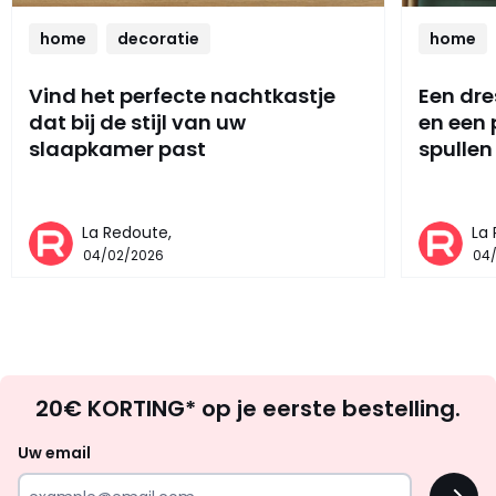
home
decoratie
home
Vind het perfecte nachtkastje
Een dre
dat bij de stijl van uw
en een
slaapkamer past
spullen
La Redoute,
La
04/02/2026
04
Op
20€ KORTING* op je eerste bestelling.
zoek
naar
Uw email
inspiratie
OK