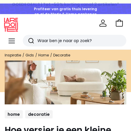
Profiteer van gratis thuis levering
op al de Mode & Home aankopen
Naar
het
La
winke
Redoute
Menu
Zoeken
Laatst
Inspiratie
Gids
Home
Decoratie
bekeken
artikelen
home
decoratie
Hoe versier je een kleine