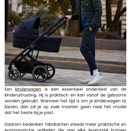
Een
kinderwagen
is een essentieel onderdeel van de
kinderuitrusting. Hij is praktisch en kan vanaf de geboorte
worden gebruikt. Wanneer het tijd is om je kinderwagen te
kiezen, dan zal je op zoek moeten gaan naar het model
dat het beste bij je past.
Daarom bedenken fabrikanten steeds meer praktische en
ergonomische artikelen die aan elke levensstijl kunnen