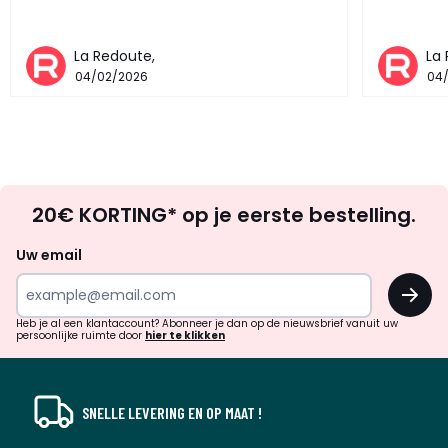
La Redoute,
La
04/02/2026
04
Op
20€ KORTING* op je eerste bestelling.
zoek
naar
Uw email
inspiratie
OK
en
!
verrassingen?
Heb je al een klantaccount? Abonneer je dan op de nieuwsbrief vanuit uw
persoonlijke ruimte door
hier te klikken
SNELLE LEVERING EN OP MAAT !