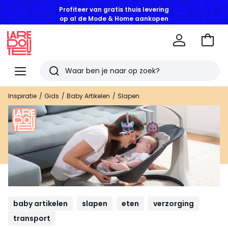
op al de Mode & Home aankopen
Naar
het
La
winke
Redoute
Menu
Zoeken
Laatst
Inspiratie
Gids
Baby Artikelen
Slapen
bekeken
artikelen
baby artikelen
slapen
eten
verzorging
transport