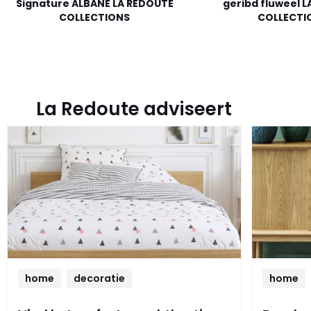
Signature ALBANE LA REDOUTE
geribd fluweel 
COLLECTIONS
COLLECTI
La Redoute adviseert
home
decoratie
home