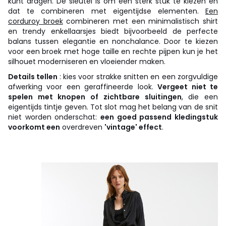
kunt dragen. De sleutel is om één sterk stuk te kiezen en
dat te combineren met eigentijdse elementen.
Een
corduroy broek
combineren met een minimalistisch shirt
en trendy enkellaarsjes biedt bijvoorbeeld de perfecte
balans tussen elegantie en nonchalance. Door te kiezen
voor een broek met hoge taille en rechte pijpen kun je het
silhouet moderniseren en vloeiender maken.
Details tellen
: kies voor strakke snitten en een zorgvuldige
afwerking voor een geraffineerde look.
Vergeet niet te
spelen met knopen of zichtbare sluitingen
, die een
eigentijds tintje geven. Tot slot mag het belang van de snit
niet worden onderschat:
een goed passend kledingstuk
voorkomt een
overdreven
'vintage' effect
.