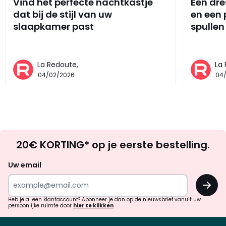
Vind het perfecte nachtkastje
Een dre
dat bij de stijl van uw
en een
slaapkamer past
spullen
La Redoute,
La
04/02/2026
04
Op
20€ KORTING* op je eerste bestelling.
zoek
naar
Uw email
inspiratie
OK
en
!
verrassingen?
Heb je al een klantaccount? Abonneer je dan op de nieuwsbrief vanuit uw
persoonlijke ruimte door
hier te klikken