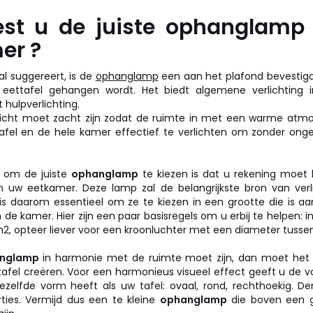
est u de juiste ophanglamp 
er ?
l suggereert, is de
ophanglamp
een aan het plafond bevestigd
ettafel gehangen wordt. Het biedt algemene verlichting i
t hulpverlichting.
 licht moet zacht zijn zodat de ruimte in met een warme atmo
afel en de hele kamer effectief te verlichten om zonder on
l om de juiste
ophanglamp
te kiezen is dat u rekening moe
 uw eetkamer. Deze lamp zal de belangrijkste bron van verl
 is daarom essentieel om ze te kiezen in een grootte die is 
de kamer. Hier zijn een paar basisregels om u erbij te helpen: 
2, opteer liever voor een kroonluchter met een diameter tusse
nglamp
in harmonie met de ruimte moet zijn, dan moet het 
afel creëren. Voor een harmonieus visueel effect geeft u de 
zelfde vorm heeft als uw tafel: ovaal, rond, rechthoekig. De
ties. Vermijd dus een te kleine
ophanglamp
die boven een gr