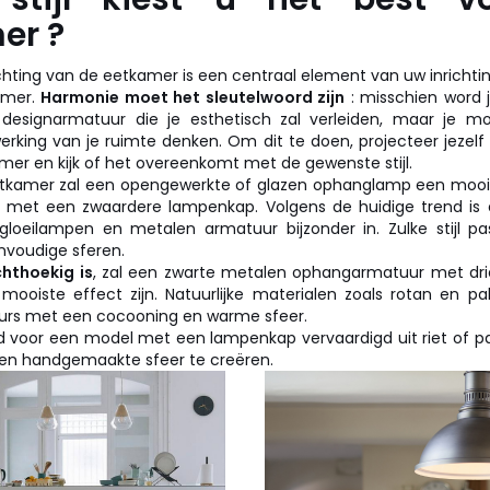
er ?
chting van de eetkamer is een centraal element van uw inrichti
amer.
Harmonie moet het sleutelwoord zijn
: misschien word 
designarmatuur die je esthetisch zal verleiden, maar je 
fwerking van je ruimte denken. Om dit te doen, projecteer jezel
mer en kijk of het overeenkomt met de gewenste stijl.
eetkamer zal een opengewerkte of glazen ophanglamp een mooi
met een zwaardere lampenkap. Volgens de huidige trend is een
gloeilampen en metalen armatuur bijzonder in. Zulke stijl pa
voudige sferen.
chthoekig is
, zal een zwarte metalen ophangarmatuur met dr
mooiste effect zijn. Natuurlijke materialen zoals rotan en pa
ieurs met een cocooning en warme sfeer.
ld voor een model met een lampenkap vervaardigd uit riet of 
e en handgemaakte sfeer te creëren.