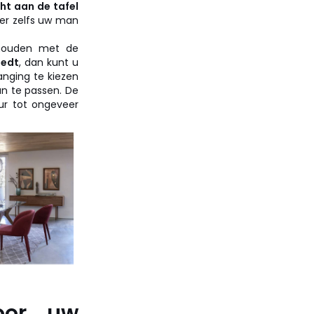
ht aan de tafel
der zelfs uw man
 houden met de
iedt
, dan kunt u
anging te kiezen
an te passen. De
r tot ongeveer
oor uw