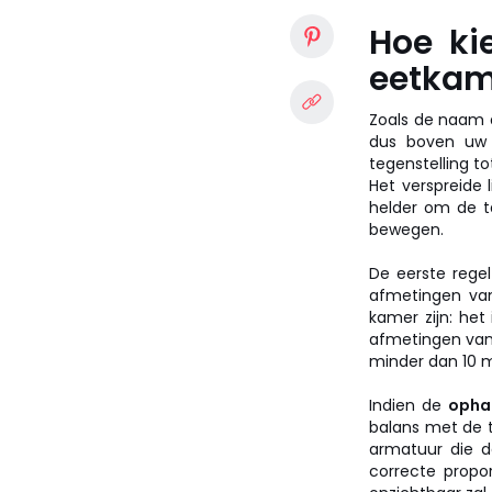
Hoe ki
eetkam
Zoals de naam a
dus boven uw e
tegenstelling to
Het verspreide
helder om de t
bewegen.
De eerste rege
afmetingen van
kamer zijn: het
afmetingen van 
minder dan 10 m
Indien de
opha
balans met de t
armatuur die de
correcte propor