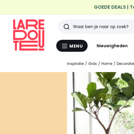
GOEDE DEALS | T
Profiteer van gratis th
Zoeken
Laatst
Nieuwigheden
MENU
Menu
bekeken
La
Redoute
Inspiratie
Gids
Home
Decoratie
artikelen