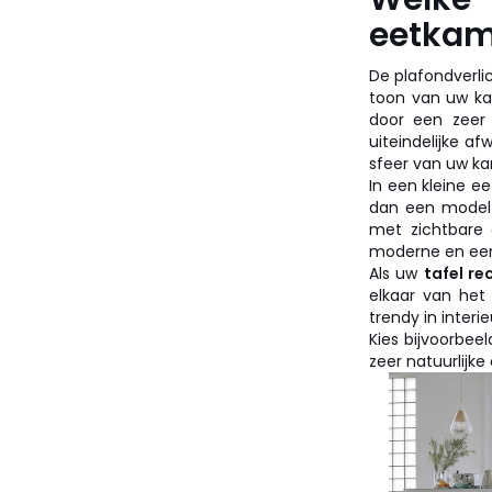
eetkam
De plafondverli
toon van uw k
door een zeer 
uiteindelijke a
sfeer van uw ka
In een kleine 
dan een model 
met zichtbare 
moderne en een
Als uw
tafel re
elkaar van het 
trendy in inter
Kies bijvoorbee
zeer natuurlijk