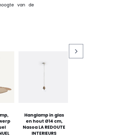
 hoogte van de
amp,
Hanglamp in glas
werp
en hout Ø14 cm,
uel
Nasoa LA REDOUTE
NUEL
INTERIEURS