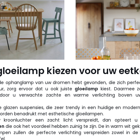
gloeilamp kiezen voor uw eet
de ophanglamp van uw dromen hebt gevonden, die zich perfe
ur, zorg ervoor dat u ook juiste
gloeilamp
kiest. Daarmee z
door u verwachte zachte en warme verlichting boven u
 glazen suspensies, die zeer trendy in een huidige en moderne 
 worden benadrukt met esthetische gloeilampen.
 kroonluchter een zacht licht verspreidt, dan opteert u
en
die ook het voordeel hebben zuinig te zijn. De in warm wit 
ampen zullen de perfecte verlichting verspreiden zowel in de
el.