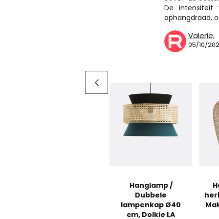
De intensitei
ophangdraad, om
Valerie,
05/10/202
Hanglamp /
H
Dubbele
her
lampenkap Ø40
Mak
cm, Dolkie LA