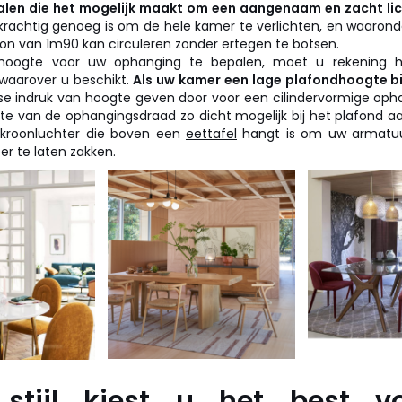
len die het mogelijk maakt om een aangenaam en zacht lic
 krachtig genoeg is om de hele kamer te verlichten, en waaron
n van 1m90 kan circuleren zonder ertegen te botsen.
hoogte voor uw ophanging te bepalen, moet u rekening
waarover u beschikt.
Als uw kamer een lage plafondhoogte b
se indruk van hoogte geven door voor een cilindervormige oph
te van de ophangingsdraad zo dicht mogelijk bij het plafond a
 kroonluchter die boven een
eettafel
hangt is om uw armatuu
er te laten zakken.
stijl kiest u het best v