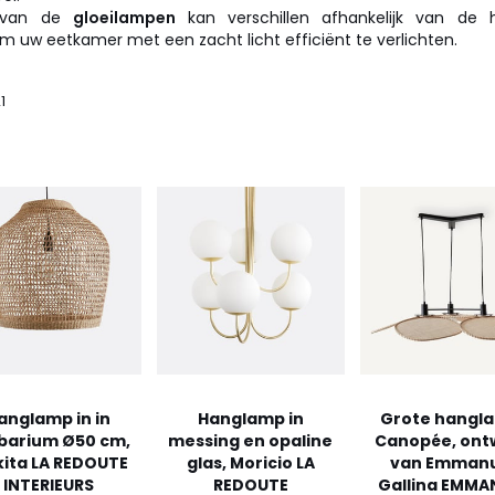
t van de
gloeilampen
kan verschillen afhankelijk van de
 uw eetkamer met een zacht licht efficiënt te verlichten.
1
anglamp in in
Hanglamp in
Grote hangl
barium Ø50 cm,
messing en opaline
Canopée, ont
ita LA REDOUTE
glas, Moricio LA
van Emman
INTERIEURS
REDOUTE
Gallina EMMA