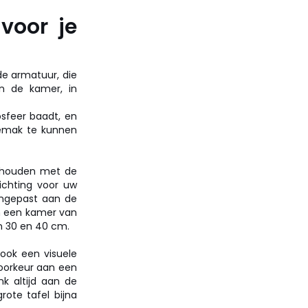
voor je
e armatuur, die
n de kamer, in
sfeer baadt, en
gemak te kunnen
t houden met de
ichting voor uw
aangepast aan de
in een kamer van
n 30 en 40 cm.
ook een visuele
voorkeur aan een
nk altijd aan de
ote tafel bijna