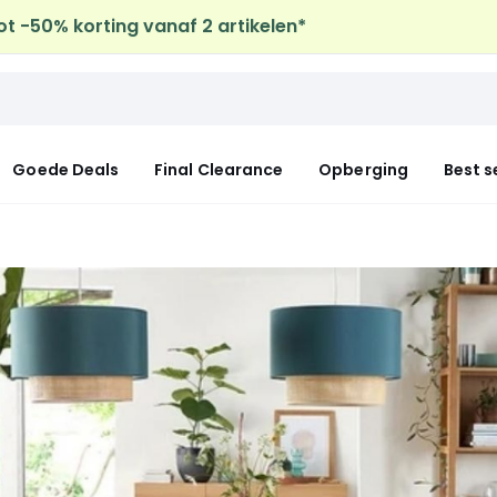
ot -50% korting vanaf 2 artikelen*
uis levering
op al de Mode & Home aankopen
Goede Deals
Final Clearance
Opberging
Best s