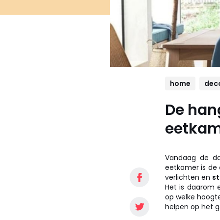
home
dec
De hang
eetkam
Vandaag de da
eetkamer is de 
verlichten en
st
Het is daarom e
op welke hoogte 
helpen op het g