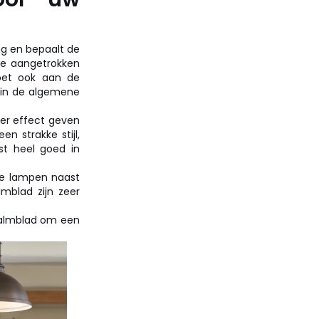
ng en bepaalt de
je aangetrokken
moet ook aan de
f in de algemene
er effect geven
 strakke stijl,
st heel goed in
ie lampen naast
lmblad zijn zeer
palmblad om een