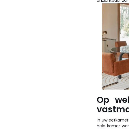
onzichtbaar zal z
Op we
vastma
In uw eetkamer 
hele kamer wor