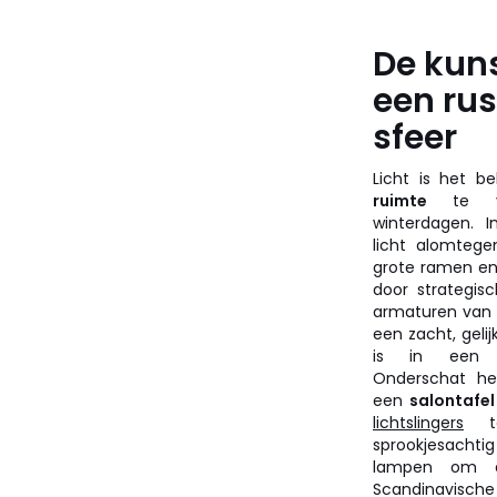
De kuns
een ru
sfeer
Licht is het b
ruimte
te ve
winterdagen. I
licht alomtege
grote ramen en 
door strategisc
armaturen van 
een zacht, gelij
is in een o
Onderschat h
een
salontafel
lichtslingers
to
sprookjesachti
lampen om de
Scandinavische