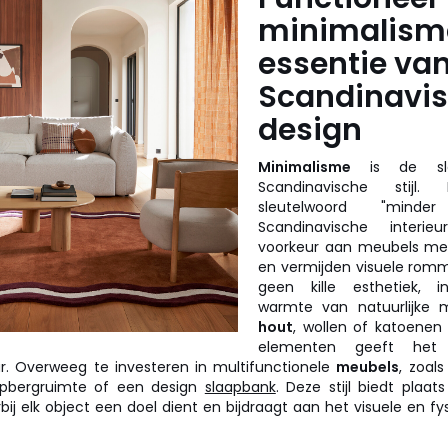
minimalisme
essentie va
Scandinavi
design
Minimalisme
is de sle
Scandinavische stijl
sleutelwoord "mind
Scandinavische interi
voorkeur aan meubels m
en vermijden visuele romm
geen kille esthetiek, i
warmte van natuurlijke m
hout
, wollen of katoenen 
elementen geeft het 
ur. Overweeg te investeren in multifunctionele
meubels
, zoal
opbergruimte of een design
slaapbank
. Deze stijl biedt plaat
bij elk object een doel dient en bijdraagt aan het visuele en fy