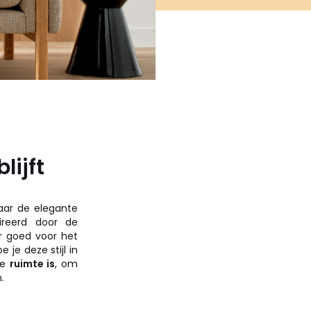
ijft
waar de elegante
reerd door de
er goed voor het
 je deze stijl in
re
ruimte is
, om
.