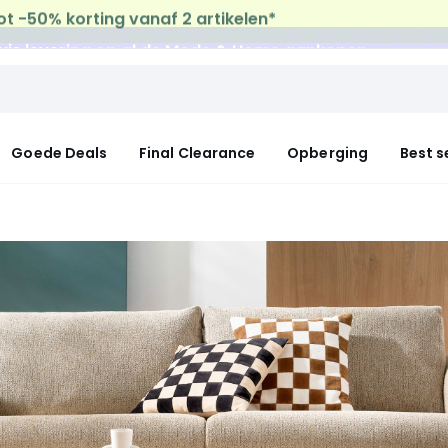
uis levering
op al de Mode & Home aankopen
Goede Deals
Final Clearance
Opberging
Best s