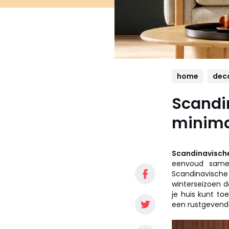
home
dec
Scandin
minimal
Scandinavische 
eenvoud same
Scandinavische 
winterseizoen do
je huis kunt to
een rustgevende