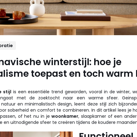
oratie
avische winterstijl: hoe je
isme toepast en toch warm bl
stijl
is een essentiële trend geworden, vooral in de winter, 
ngaat met de zoektocht naar een warme sfeer. Geïnspi
natuur en minimalistisch design, leent deze stijl zich bijzond
or soberheid en comfort te combineren. In dit artikel lees je hoe
epassen, of het nu in je
woonkamer
, slaapkamer of een ande
 en uitnodigende sfeer te creëren tijdens de koudere maanden
Functioneel