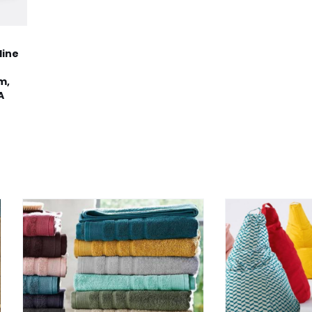
line
m,
A