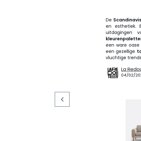
De
Scandinavisc
en esthetiek.
uitdagingen 
kleurenpalette
een ware oase 
een gezellige
t
vluchtige trends
La Redo
04/02/20