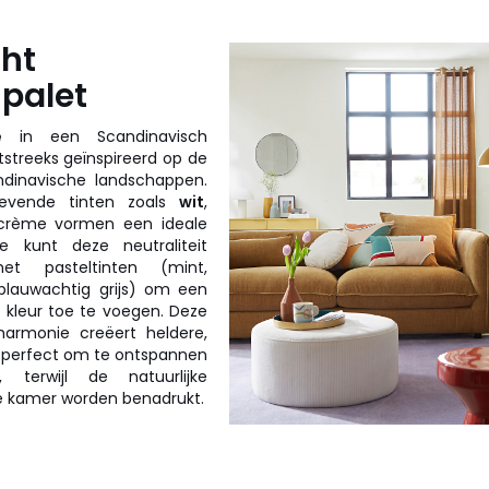
cht
palet
e
in een Scandinavisch
htstreeks geïnspireerd op de
dinavische landschappen.
tgevende tinten zoals
wit
,
f crème vormen een ideale
e kunt deze neutraliteit
et pasteltinten (mint,
blauwachtig grijs) om een
e kleur toe te voegen. Deze
armonie creëert heldere,
, perfect om te ontspannen
 terwijl de natuurlijke
de kamer worden benadrukt.