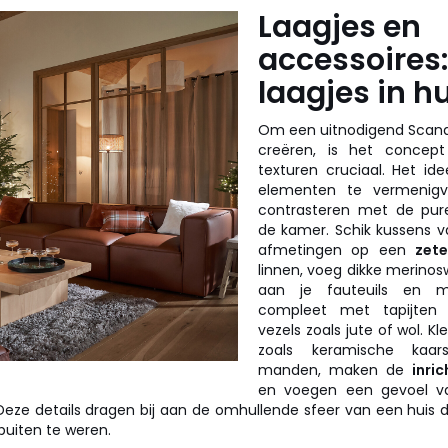
Laagjes en
accessoires:
laagjes in h
Om een uitnodigend Scandi
creëren, is het concep
texturen cruciaal. Het i
elementen te vermenigv
contrasteren met de pur
de kamer. Schik kussens v
afmetingen op een
zete
linnen, voeg dikke merinos
aan je fauteuils en 
compleet met tapijten v
vezels zoals jute of wol. Kl
zoals keramische kaa
manden, maken de
inric
en voegen een gevoel va
Deze details dragen bij aan de omhullende sfeer van een huis 
uiten te weren.