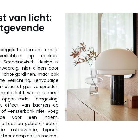
t van licht:
stgevende
elangrijkste element om je
rlichten op donkere
n Scandinavisch design is
nwoordig, niet alleen door
lichte gordijnen, maar ook
he verlichting. Eenvoudige
metaal of glas verspreiden
kmatig licht, wat essentieel
pgeruimde omgeving.
et effect van
kaarsen
op
of vensterbank niet. Voeg
e voor een intiem,
g effect en gebruik houten
 rustgevende, typisch
 sfeer compleet te maken.