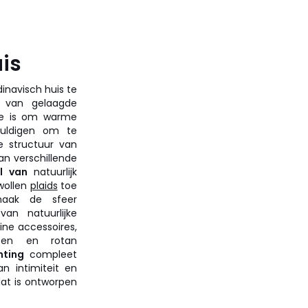
uis
navisch huis te
t van gelaagde
dee is om warme
uldigen om te
e structuur van
an verschillende
l van
natuurlijk
wollen
plaids
toe
maak de sfeer
an natuurlijke
eine accessoires,
rsen en rotan
hting
compleet
n intimiteit en
dat is ontworpen