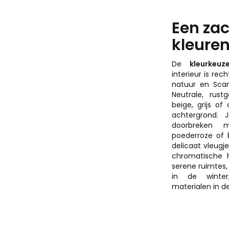
Een za
kleuren
De
kleurkeuz
interieur is rec
natuur en Scan
Neutrale, rus
beige, grijs o
achtergrond. J
doorbreken m
poederroze of 
delicaat vleugj
chromatische h
serene ruimtes
in de winter,
materialen in 