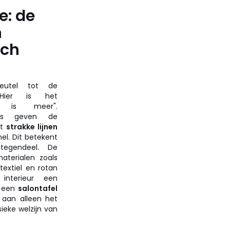
: de
n
sch
utel tot de
. Hier is het
er is meer".
eurs geven de
et
strakke lijnen
el. Dit betekent
ntegendeel. De
aterialen zoals
textiel en rotan
interieur een
s een
salontafel
s aan alleen het
sieke welzijn van