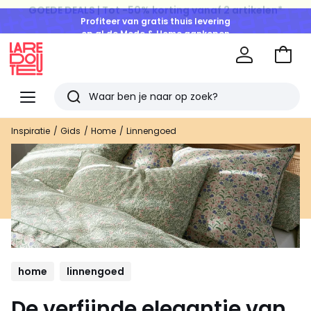
Profiteer van gratis thuis levering
op al de Mode & Home aankopen
Naar
het
La
winke
Redoute
Menu
Zoeken
Laatst
Inspiratie
Gids
Home
Linnengoed
bekeken
artikelen
home
linnengoed
De verfijnde elegantie van