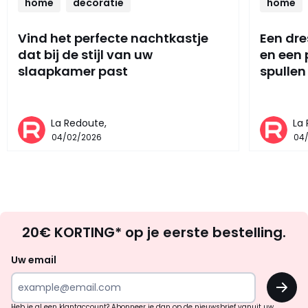
home
decoratie
home
Vind het perfecte nachtkastje
Een dre
dat bij de stijl van uw
en een
slaapkamer past
spullen
La Redoute,
La
04/02/2026
04
Op
20€ KORTING* op je eerste bestelling.
zoek
naar
Uw email
inspiratie
OK
en
!
Heb je al een klantaccount? Abonneer je dan op de nieuwsbrief vanuit uw