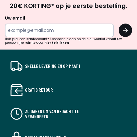
Op
20€ KORTING* op je eerste bestelling.
zoek
naar
Uw email
inspiratie
OK
en
!
verrassingen?
Heb je al een klantaccount? Abonneer je dan op de nieuwsbrief vanuit uw
persoonlijke ruimte door
hier te klikken
SNELLE LEVERING EN OP MAAT !
GRATIS RETOUR
30 DAGEN OM VAN GEDACHT TE
VERANDEREN