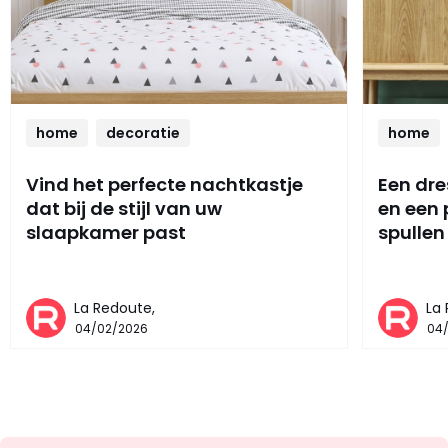
home
decoratie
home
Vind het perfecte nachtkastje
Een dre
dat bij de stijl van uw
en een
slaapkamer past
spullen
La Redoute,
La
04/02/2026
04