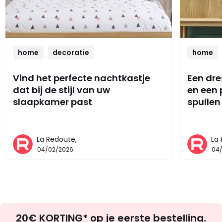
home
decoratie
home
Vind het perfecte nachtkastje
Een dre
dat bij de stijl van uw
en een
slaapkamer past
spullen
La Redoute,
La
04/02/2026
04
Op
20€ KORTING* op je eerste bestelling.