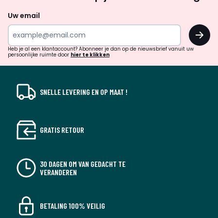
zoek
naar
Uw email
inspiratie
OK
en
!
verrassingen?
Heb je al een klantaccount? Abonneer je dan op de nieuwsbrief vanuit uw
persoonlijke ruimte door
hier te klikken
SNELLE LEVERING EN OP MAAT !
GRATIS RETOUR
30 DAGEN OM VAN GEDACHT TE
VERANDEREN
BETALING 100% VEILIG