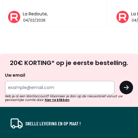
La Redoute,
La
04/02/2026
04
Op
20€ KORTING* op je eerste bestelling.
zoek
naar
Uw email
inspiratie
OK
en
!
verrassingen?
Heb je al een klantaccount? Abonneer je dan op de nieuwsbrief vanuit uw
persoonlijke ruimte door
hier te klikken
SNELLE LEVERING EN OP MAAT !