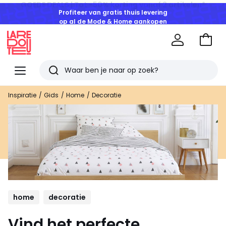
Profiteer van gratis thuis levering
op al de Mode & Home aankopen
Naar
het
La
winke
Redoute
Menu
Zoeken
Laatst
Inspiratie
Gids
Home
Decoratie
bekeken
artikelen
home
decoratie
Vind het perfecte