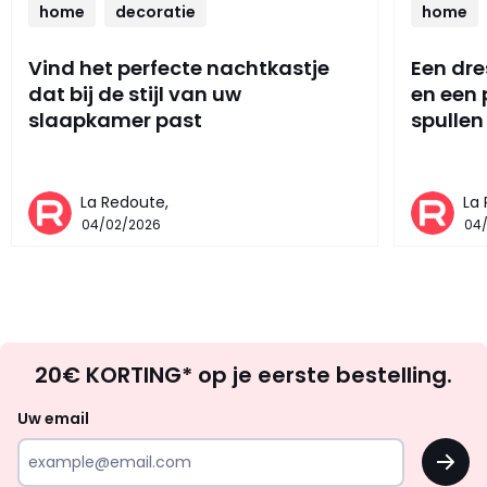
home
decoratie
home
Vind het perfecte nachtkastje
Een dre
dat bij de stijl van uw
en een
slaapkamer past
spullen
La Redoute,
La
04/02/2026
04
Op
20€ KORTING* op je eerste bestelling.
zoek
naar
Uw email
inspiratie
OK
en
!