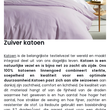
Zuiver katoen
Katoen
is de belangrijkste textielvezel ter wereld en maakt
integraal deel uit van ons dagelijks leven.
Katoen is een
natuurlijke vezel en is bijna net zo zacht als zijde. Ons
100% katoenen linnengoed combineert sterkte,
soepelheid en kwaliteit voor een optimale
duurzaamheid.
Katoen past zich aan alle seizoenen
aan
dankzij zijn zachtheid, comfort en lichtheid. De kwaliteit van
dit materiaal hangt af van de fijnheid van de draden
waarmee het geweven is en hun aantal: hoe hoger het
aantal, hoe strakker de weving en hoe fijner, zachter en
resistenter de stof. La Redoute gebruikt een basisbinding
van 57 draden/cm², die garant staat voor een dichte