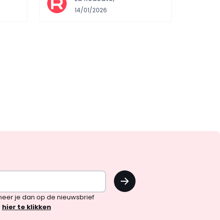
14/01/2026
OK
!
neer je dan op de nieuwsbrief
r
hier te klikken