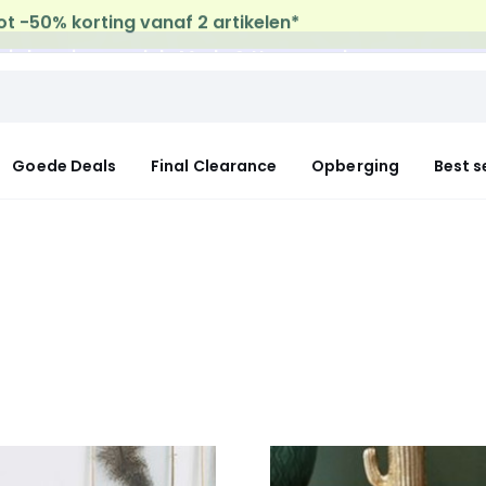
uis levering
op al de Mode & Home aankopen
Goede Deals
Final Clearance
Opberging
Best s