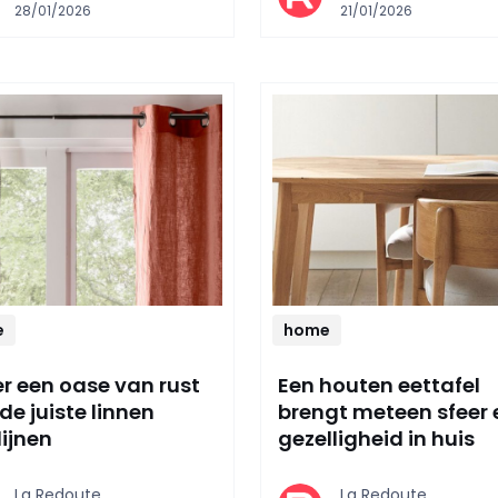
28/01/2026
21/01/2026
e
home
er een oase van rust
Een houten eettafel
de juiste linnen
brengt meteen sfeer 
ijnen
gezelligheid in huis
La Redoute,
La Redoute,