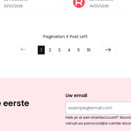
21/01/2026
14/01/2026
Pagination X Post Left
1
2
3
4
5
16
Op
zoek
naar
Uw email
 eerste
inspiratie
en
Heb je al een klantaccount? Abon
verrassingen?
vanuit uw persoonlijke ruimte doo