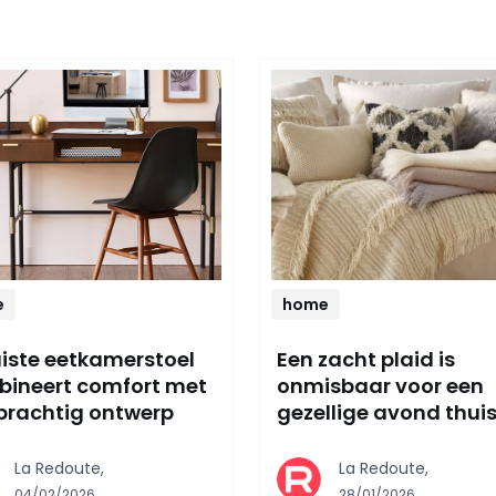
e
home
uiste eetkamerstoel
Een zacht plaid is
ineert comfort met
onmisbaar voor een
prachtig ontwerp
gezellige avond thui
La Redoute,
La Redoute,
04/02/2026
28/01/2026