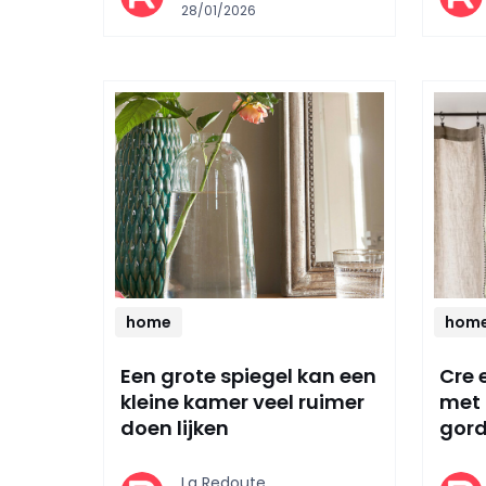
28/01/2026
home
hom
Een grote spiegel kan een
Cre 
kleine kamer veel ruimer
met 
doen lijken
gord
La Redoute,