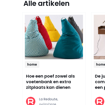
Alle artikelen
home
hom
Hoe een poef zowel als
De j
voetenbank en extra
comb
zitplaats kan dienen
een 
La Redoute,
04/02/2026