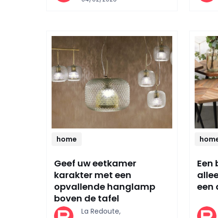
home
hom
Geef uw eetkamer
Een b
karakter met een
alle
opvallende hanglamp
een 
boven de tafel
La Redoute,