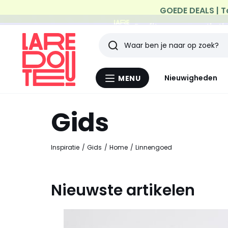
Profiteer van gratis th
Zoeken
Laatst
Nieuwigheden
MENU
Menu
bekeken
La
Redoute
Gids
artikelen
Inspiratie
Gids
Home
Linnengoed
Nieuwste artikelen