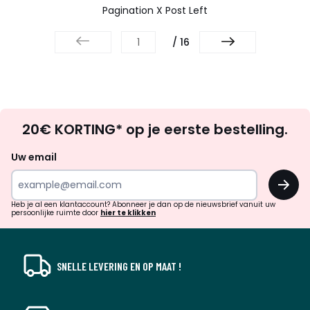
Pagination X Post Left
/ 16
Op
20€ KORTING* op je eerste bestelling.
zoek
naar
Uw email
inspiratie
OK
en
!
verrassingen?
Heb je al een klantaccount? Abonneer je dan op de nieuwsbrief vanuit uw
persoonlijke ruimte door
hier te klikken
SNELLE LEVERING EN OP MAAT !