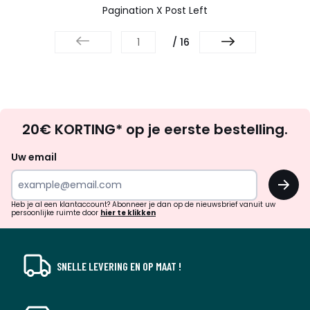
Pagination X Post Left
/ 16
Op
20€ KORTING* op je eerste bestelling.
zoek
naar
Uw email
inspiratie
OK
en
!
verrassingen?
Heb je al een klantaccount? Abonneer je dan op de nieuwsbrief vanuit uw
persoonlijke ruimte door
hier te klikken
SNELLE LEVERING EN OP MAAT !