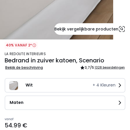
Bekijk vergelijkbare producten
40% VANAF 2*
LA REDOUTE INTERIEURS
Bedrand in zuiver katoen, Scenario
Bekijk de beschrijving
3,7
/5
1328 beoordelingen
Wit
+
4
Kleuren
Maten
Prijs
vanaf
54.99 €
vanaf