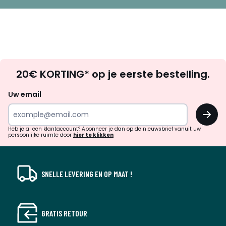
Op
20€ KORTING* op je eerste bestelling.
zoek
naar
Uw email
inspiratie
OK
en
!
verrassingen?
Heb je al een klantaccount? Abonneer je dan op de nieuwsbrief vanuit uw
persoonlijke ruimte door
hier te klikken
SNELLE LEVERING EN OP MAAT !
GRATIS RETOUR