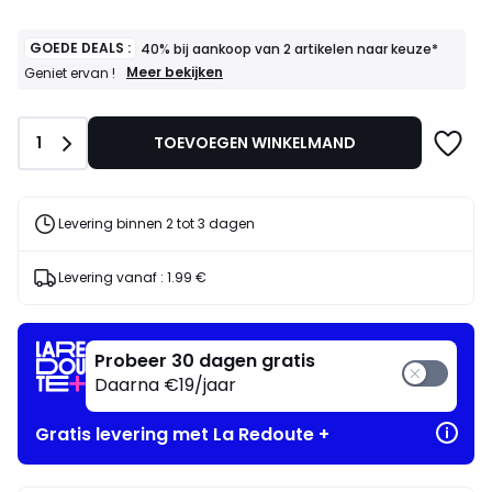
54.99
€.
GOEDE DEALS :
40% bij aankoop van 2 artikelen naar keuze*
GOEDE
Meer bekijken
Geniet ervan !
DEALS
:
40%
Aantal
1
TOEVOEGEN WINKELMAND
bij
aankoop
van
2
artikelen
Levering binnen 2 tot 3 dagen
naar
keuze*
Geniet
Levering vanaf :
1.99 €
ervan
!
Probeer 30 dagen gratis
Daarna €19/jaar
Gratis levering met La Redoute +