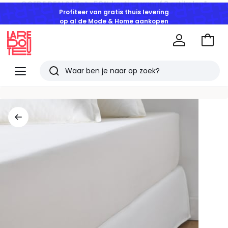
Profiteer van gratis thuis levering
op al de Mode & Home aankopen
Naar
het
La
winke
Redoute
Menu
Zoeken
Laatst
bekeken
artikelen