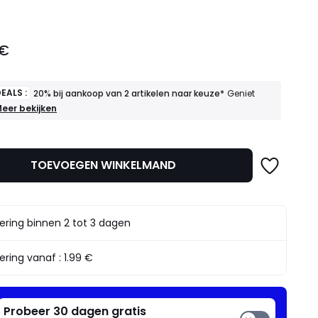
 €
EALS :
20% bij aankoop van 2 artikelen naar keuze*
Geniet
OEDE
eer bekijken
EALS
0%
ij
TOEVOEGEN WINKELMAND
ankoop
an
rtikelen
aar
ering binnen 2 tot 3 dagen
euze*
eniet
rvan
ering vanaf :
1.99 €
Probeer 30 dagen gratis