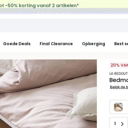
uis levering
op al de Mode & Home aankopen
Goede Deals
Final Clearance
Opberging
Best s
20% VAN
LA REDOUT
Bedmat
Bekijk de 
Aanta
1