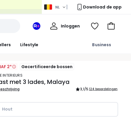
Download de app
NL
Mijn
Inloggen
Mijn
Kijk
Naar
profiel
La
mijn
het
Redoute
wishlist
winkelma
ellers
Lifestyle
Business
+
ruimte
AF 2*
Gecertificeerde bossen
E INTERIEURS
ast met 3 lades, Malaya
beschrijving
3,1
/5
124 beoordelingen
Hout
l