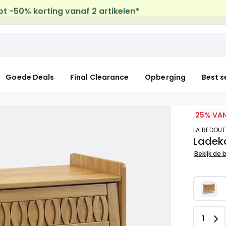
uis levering
op al de Mode & Home aankopen
Goede Deals
Final Clearance
Opberging
Best s
25% VAN
LA REDOUT
Ladek
Bekijk de 
Aanta
1