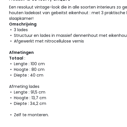
Een resoluut vintage-look die in alle soorten interieurs zo g
houten ladekast van gebeitst eikenhout : met 3 praktische 
slaapkamer!
Omschrijving
• 3 lades
• Structuur en lades in massief dennenhout met eikenhout
• Afgewerkt met nitrocellulose vernis
Afmetingen
Totaal
:
• Lengte : 100 cm
• Hoogte : 80 cm
• Diepte : 40 cm
Afmeting lades
• Lengte : 91,5 cm
• Hoogte : 13,7 cm
• Diepte : 34,2 cm
• Zelf te monteren.