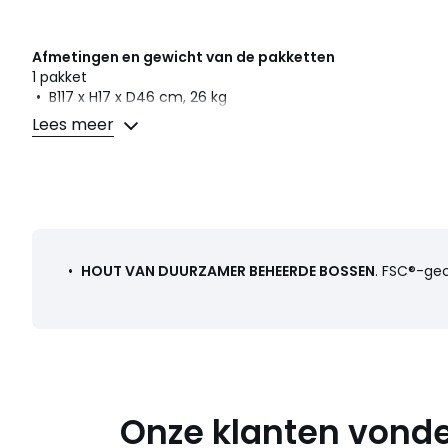
Afmetingen en gewicht van de pakketten
1 pakket
• B117 x H17 x D46 cm, 26 kg
Lees meer
Kleuren
Hout
Maten
één maat
Downloads
Monteerplan
•
HOUT VAN DUURZAMER BEHEERDE BOSSEN
. FSC®-ge
Onze klanten vonde