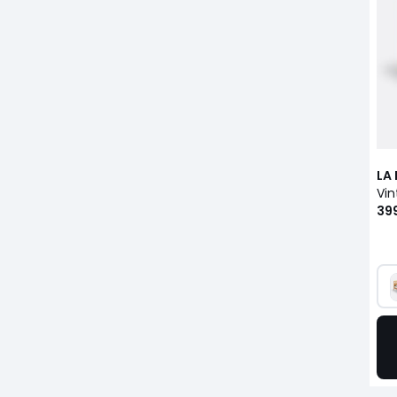
LA
39