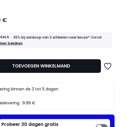
0 €
EALS :
25% bij aankoop van 2 artikelen naar keuze*
Geniet
OEDE
eer bekijken
EALS
5%
ij
TOEVOEGEN WINKELMAND
ankoop
an
rtikelen
aar
ering binnen de 3 tot 5 dagen
euze*
eniet
rvan
islevering :
9.99 €
Probeer 30 dagen gratis