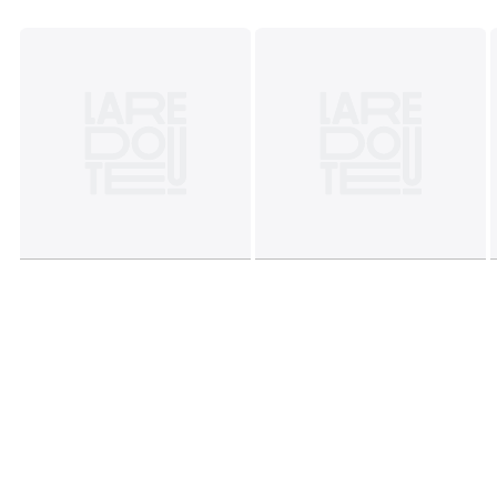
Onderhoud
• Volledig afhoesbaar: kussens met ritssluiting, structuur
met klittenband.
• Droogkuis.
Kwaliteit
• 5 jaar commerciële garantie van La Redoute : op
structuur
• 2 jaar wettelijke garantie : op bekleding
Afmetingen en gewicht van het pakket
:
1 pakket
• B142 x H70 x D81 cm, 29 kg
Kleuren
Antraciet grijs, Lichtgrijs, Taupe kastanje, Ecru,
Eucalyptus
Maten
omkeerbare hoek
Downloads