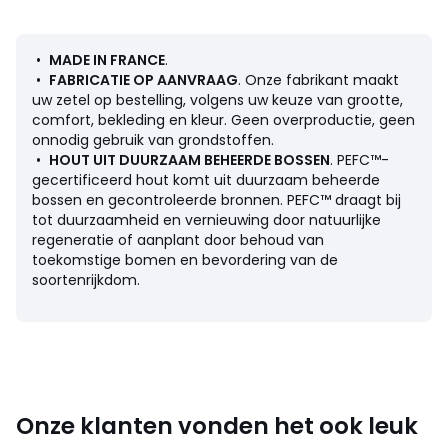
Omschrijving
• Bekleding in effen stof 100% katoen 280gr/m².
•
MADE IN FRANCE
.
• Stofstalen beschikbaar op de site, tik "Stofstalen Robin" in
•
FABRICATIE OP AANVRAAG
. Onze fabrikant maakt
de zoekmotor.
uw zetel op bestelling, volgens uw keuze van grootte,
• Dubbelzijdig verwijderbaar klittenbandsysteem voor de
comfort, bekleding en kleur. Geen overproductie, geen
verschillende Robin-elementen.
onnodig gebruik van grondstoffen.
• Structuur in massief beukenhout. PEFC™ gecertificeerd
•
HOUT UIT DUURZAAM BEHEERDE BOSSEN
. PEFC™-
hout
gecertificeerd hout komt uit duurzaam beheerde
• Kist in spaanplaten
bossen en gecontroleerde bronnen. PEFC™ draagt bij
• Ophanging door gekruiste elastische riemen.
tot duurzaamheid en vernieuwing door natuurlijke
• Wengé gebeitste berken poten, hoog. 4,5 cm.
regeneratie of aanplant door behoud van
toekomstige bomen en bevordering van de
Vulling
soortenrijkdom.
• Superieur comfort : een zeer goede kwaliteit/prijs
verhouding
• Zitkussens gevuld met 30 kg/m³ polyetherschuim en, voor
een betere ontvangst, een 23 kg/m³ hoge veerkracht dop
en een 17 kg/m³ dop.
• Rugkussens van polyetherschuimvlokken.
• Karkas gevuld met polyetherschuim 20kg/m³, dikte. 2 cm.
Onze klanten vonden het ook leuk