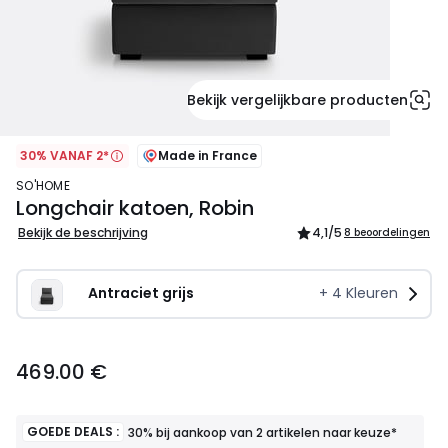
Bekijk vergelijkbare producten
30% VANAF 2*
Made in France
SO'HOME
Longchair katoen, Robin
Bekijk de beschrijving
4,1
/5
8 beoordelingen
Antraciet grijs
+
4
Kleuren
469.00
469.00 €
€.
GOEDE DEALS :
30% bij aankoop van 2 artikelen naar keuze*