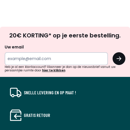
Op
20€ KORTING* op je eerste bestelling.
zoek
naar
Uw email
inspiratie
OK
en
!
verrassingen?
Heb je al een klantaccount? Abonneer je dan op de nieuwsbrief vanuit uw
persoonlijke ruimte door
hier te klikken
SNELLE LEVERING EN OP MAAT !
GRATIS RETOUR