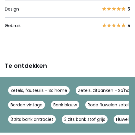
Design
5
Gebruik
5
Te ontdekken
Zetels, fauteuils - So'home
Zetels, zitbanken - So'hom
Borden vintage
Bank blauw
Rode fluwelen zetel
3 zits bank antraciet
3 zits bank stof grijs
Fluwelen 