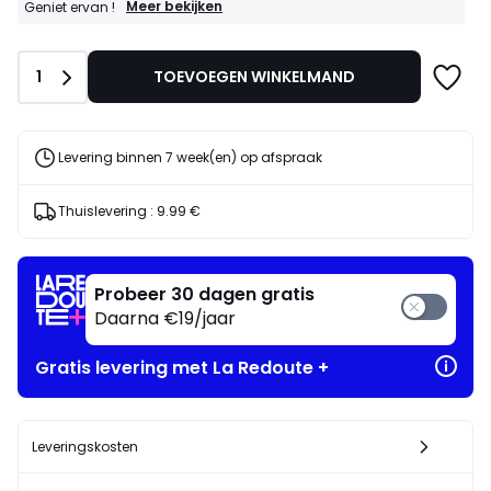
GOEDE
Meer bekijken
Geniet ervan !
DEALS
:
30%
Aantal
1
TOEVOEGEN WINKELMAND
bij
aankoop
van
2
artikelen
Levering binnen 7 week(en) op afspraak
naar
keuze*
Geniet
Thuislevering :
9.99 €
ervan
!
Probeer 30 dagen gratis
Daarna €19/jaar
Gratis levering met La Redoute +
Leveringskosten