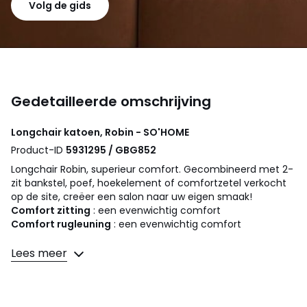
Volg de gids
Gedetailleerde omschrijving
Longchair katoen, Robin - SO'HOME
Product-ID
5931295 / GBG852
Longchair Robin, superieur comfort. Gecombineerd met 2-
zit bankstel, poef, hoekelement of comfortzetel verkocht
op de site, creëer een salon naar uw eigen smaak!
Comfort zitting
: een evenwichtig comfort
Comfort rugleuning
: een evenwichtig comfort
Afmetingen
Lees meer
• Lengte : 68 cm
• Hoogte : 80 cm
• Diepte : 140 cm
• Zitting : B68 x H43 x D115 cm.