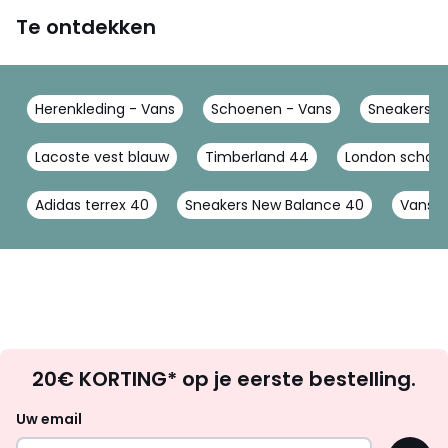
Te ontdekken
Herenkleding - Vans
Schoenen - Vans
Sneakers -
Lacoste vest blauw
Timberland 44
London schoe
Adidas terrex 40
Sneakers New Balance 40
Vans 
Op
20€ KORTING* op je eerste bestelling.
zoek
naar
Uw email
inspiratie
OK