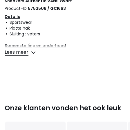
Sneakers Authentic
VANS
zwart
Product-ID
5753508 / GCI663
Details
• Sportswear
• Platte hak
• Sluiting : veters
Samenstelling en onderhoud
• Bovenzijde/Schacht : 100% stof
Lees meer
• Voering : 100% textiel
• Binnenzool : 100% textiel
• Loopzool : 100% rubber
Kleuren
Zwart
Maten
36, 37, 38, 39, 40, 41, 42, 43, 44, 45
Onze klanten vonden het ook leuk