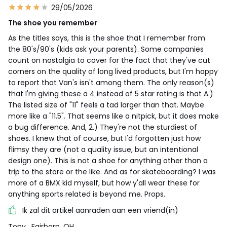
29/05/2026
The shoe you remember
As the titles says, this is the shoe that I remember from
the 80's/90's (kids ask your parents). Some companies
count on nostalgia to cover for the fact that they've cut
corners on the quality of long lived products, but I'm happy
to report that Van's isn't among them. The only reason(s)
that I'm giving these a 4 instead of 5 star rating is that A.)
The listed size of "11" feels a tad larger than that. Maybe
more like a "11.5". That seems like a nitpick, but it does make
a bug difference. And, 2.) They're not the sturdiest of
shoes. I knew that of course, but I'd forgotten just how
flimsy they are (not a quality issue, but an intentional
design one). This is not a shoe for anything other than a
trip to the store or the like. And as for skateboarding? I was
more of a BMX kid myself, but how y'all wear these for
anything sports related is beyond me. Props.
Ik zal dit artikel aanraden aan een vriend(in)
Tony
, Fairborn, OH