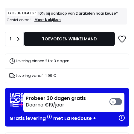
GOEDE DEALS :
10% bij aankoop van 2 artikelen naar keuze*
GOEDE
Meer bekijken
Geniet ervan !
DEALS
:
10%
Aantal
1
TOEVOEGEN WINKELMAND
bij
aankoop
van
2
artikelen
Levering binnen 2 tot 3 dagen
naar
keuze*
Geniet
Levering vanaf :
1.99 €
ervan
!
Probeer 30 dagen gratis
Daarna €19/jaar
(1)
Gratis levering
met La Redoute +