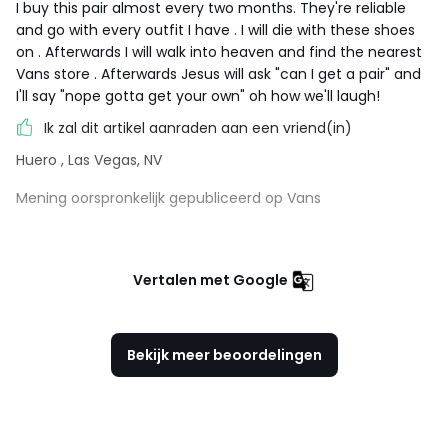
I buy this pair almost every two months. They're reliable
and go with every outfit I have . I will die with these shoes
on . Afterwards I will walk into heaven and find the nearest
Vans store . Afterwards Jesus will ask "can I get a pair" and
I'll say "nope gotta get your own" oh how we'll laugh!
Ik zal dit artikel aanraden aan een vriend(in)
Huero
, Las Vegas, NV
Mening oorspronkelijk gepubliceerd op Vans
Vertalen met Google
Bekijk meer beoordelingen