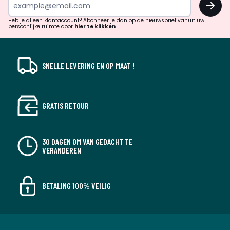
en
!
verrassingen?
Heb je al een klantaccount? Abonneer je dan op de nieuwsbrief vanuit uw
persoonlijke ruimte door
hier te klikken
SNELLE LEVERING EN OP MAAT !
GRATIS RETOUR
30 DAGEN OM VAN GEDACHT TE
VERANDEREN
BETALING 100% VEILIG