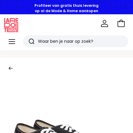
Profiteer van gratis thuis levering
op al de Mode & Home aankopen
Naar
het
La
winke
Redoute
Menu
Zoeken
Laatst
bekeken
artikelen