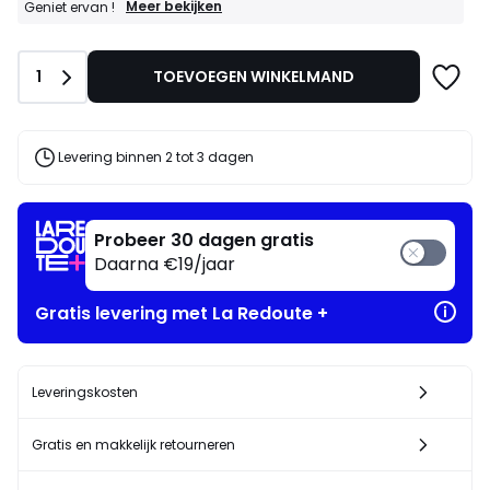
voor
GOEDE
Meer bekijken
Geniet ervan !
DEALS
ons
:
programma
10%
om
Aantal
1
TOEVOEGEN WINKELMAND
bij
in
aankoop
plaats
van
daarvan
2
artikelen
te
Levering binnen 2 tot 3 dagen
naar
betalen
keuze*
25.49
Geniet
€.
ervan
Probeer 30 dagen gratis
!
Daarna €19/jaar
Gratis levering met La Redoute +
Leveringskosten
Gratis en makkelijk retourneren