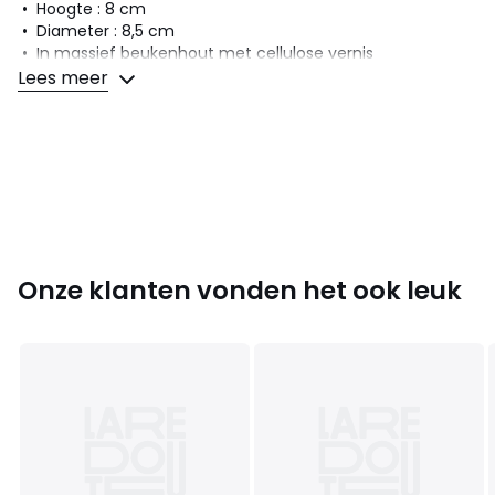
• Hoogte : 8 cm
• Diameter : 8,5 cm
• In massief beukenhout met cellulose vernis
• Verkocht per set van 4 poten
Lees meer
Alle poten worden apart van de bedbodems verkocht.
Past bij al onze bedbodems behalve de extra platte
bodems.
Voor dubbele bodems voorzie 2 sets van 4 poten.
Kleuren
Naturel gelakt licht hout, Donker wengéhout,
Onze klanten vonden het ook leuk
Rustiek donker hout
Maten
één maat