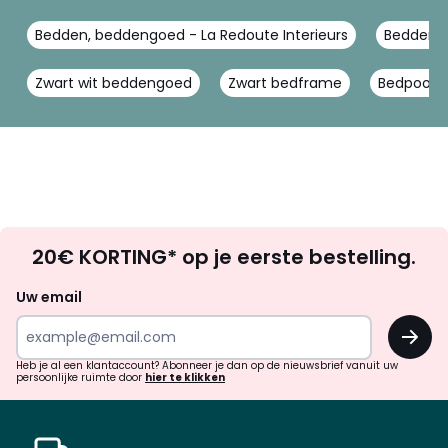
Bedden, beddengoed - La Redoute Interieurs
Beddenbo
Zwart wit beddengoed
Zwart bedframe
Bedpoot
Op
20€ KORTING* op je eerste bestelling.
zoek
naar
Uw email
inspiratie
OK
en
!
verrassingen?
Heb je al een klantaccount? Abonneer je dan op de nieuwsbrief vanuit uw
persoonlijke ruimte door
hier te klikken