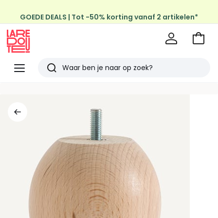
GOEDE DEALS | Tot -50% korting vanaf 2 artikelen*
Naar
het
La
winke
Redoute
Menu
Zoeken
Laatst
bekeken
artikelen