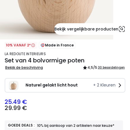
Bekijk vergelijkbare producten
10% VANAF 2*
Made in France
LA REDOUTE INTERIEURS
Set van 4 bolvormige poten
Bekijk de beschrijving
4,5
/5
30 beoordelingen
Naturel gelakt licht hout
+
2
Kleuren
25.49 €
29.99
29.99 €
€
Schrijf
je
in
GOEDE DEALS :
10% bij aankoop van 2 artikelen naar keuze*