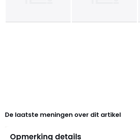
De laatste meningen over dit artikel
4.5
Opmerking details