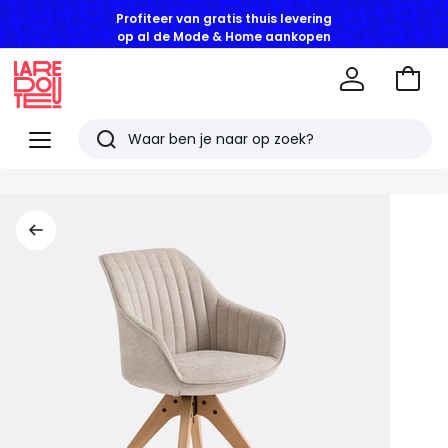
Profiteer van gratis thuis levering
op al de Mode & Home aankopen
Naar
het
La
winke
Redoute
Menu
Zoeken
Laatst
bekeken
artikelen