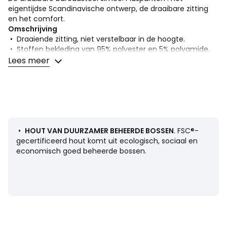
eigentijdse Scandinavische ontwerp, de draaibare zitting
en het comfort.
Omschrijving
• Draaiende zitting, niet verstelbaar in de hoogte.
• Stoffen bekleding van 95% polyester en 5% polyamide,
370g/m2
Lees meer
• Vulling van polyurethaanschuim 28 kg/m³ (zitting), 25
kg/m3 (rug- en armleuningen)
• Structuur in eucalyptus multiplex
• Poten van massief beukenhout, afgewerkt met
nitrocellulose.
Afmetingen
•
HOUT VAN DUURZAMER BEHEERDE BOSSEN
. FSC®-
• Breedte : 59 cm
gecertificeerd hout komt uit ecologisch, sociaal en
• Hoogte : 84 cm
economisch goed beheerde bossen.
• Diepte : 62 cm
• Zitting : B42 x H46 x D43 cm
• Hoogte armleuningen : 61/66 cm
• Gewicht: 8,7 kg
Levering
Zelf te monteren. .