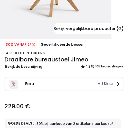
Bekijk vergelijkbare producten
30% VANAF 2*
Gecertificeerde bossen
LA REDOUTE INTERIEURS
Draaibare bureaustoel Jimeo
Bekijk de beschrijving
4,3
/5
105 beoordelingen
Ecru
+
1
Kleur
229.00
229.00 €
€.
GOEDE DEALS :
30% bij aankoop van 2 artikelen naar keuze*