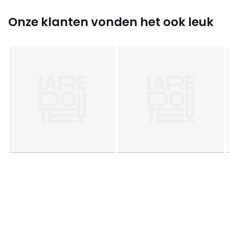
! .
Onze klanten vonden het ook leuk
Afmetingen en gewicht van de pakketten
1 pakket
• B63 x H52 x D58 cm, 12,3 kg
Kleuren
Ecru, Terracotta
Maten
één maat
Downloads
Monteerplan