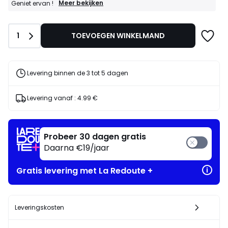
GOEDE
Meer bekijken
Geniet ervan !
DEALS
:
30%
Aantal
1
TOEVOEGEN WINKELMAND
bij
aankoop
van
2
artikelen
Levering binnen de 3 tot 5 dagen
naar
keuze*
Geniet
Levering vanaf :
4.99 €
ervan
!
Probeer 30 dagen gratis
Daarna €19/jaar
Gratis levering met La Redoute +
Leveringskosten