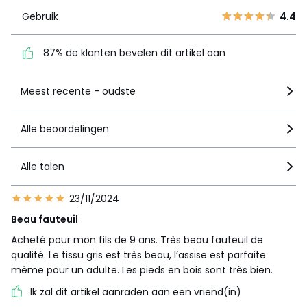
2
87% de klanten bevelen
5
Gebruik
4.4
dit artikel aan
1
3
87% de klanten bevelen dit artikel aan
Zie details van de nota
Meest recente - oudste
Alle beoordelingen
Alle talen
23/11/2024
Beau fauteuil
Acheté pour mon fils de 9 ans. Très beau fauteuil de
qualité. Le tissu gris est très beau, l’assise est parfaite
même pour un adulte. Les pieds en bois sont très bien.
Ik zal dit artikel aanraden aan een vriend(in)