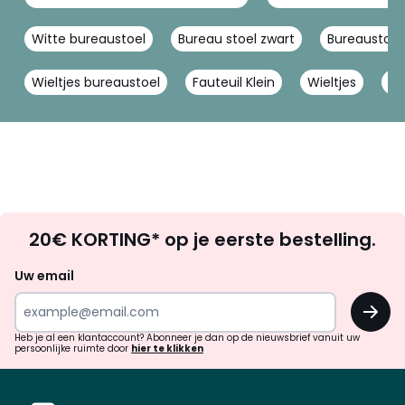
Witte bureaustoel
Bureau stoel zwart
Bureaustoel
Wieltjes bureaustoel
Fauteuil Klein
Wieltjes
Ve
Op
20€ KORTING* op je eerste bestelling.
zoek
naar
Uw email
inspiratie
OK
en
!
verrassingen?
Heb je al een klantaccount? Abonneer je dan op de nieuwsbrief vanuit uw
persoonlijke ruimte door
hier te klikken